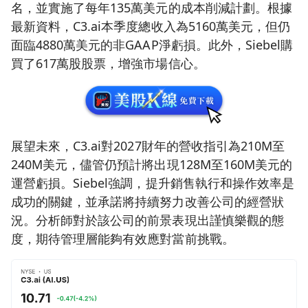
名，並實施了每年135萬美元的成本削減計劃。根據
最新資料，C3.ai本季度總收入為5160萬美元，但仍
面臨4880萬美元的非GAAP淨虧損。此外，Siebel購
買了617萬股股票，增強市場信心。
展望未來，C3.ai對2027財年的營收指引為210M至
240M美元，儘管仍預計將出現128M至160M美元的
運營虧損。Siebel強調，提升銷售執行和操作效率是
成功的關鍵，並承諾將持續努力改善公司的經營狀
況。分析師對於該公司的前景表現出謹慎樂觀的態
度，期待管理層能夠有效應對當前挑戰。