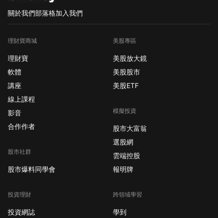
關於我們
部落格
加入我們
理財寶商城
美股專區
理財寶
美股放大鏡
軟體
美股股市
講座
美股ETF
線上課程
模擬投資
影音
合作作者
股市大富翁
選股網
股市社群
雲端控股
股市爆料同學會
報明牌
投資理財
跨領域學習
投資網誌
學到