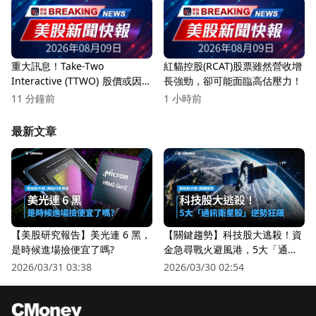
重大訊息！Take-Two
紅貓控股(RCAT)股票雖然營收增
Interactive (TTWO) 股價或因
長強勁，卻可能面臨高估壓力！
GTA VI發布確認而過度膨脹
11 分鐘前
1 小時前
9%！
最新文章
【美股研究報告】美光連 6 黑，
【關鍵趨勢】科技股大逃殺！資
是時候進場撿便宜了嗎?
金急尋戰火避風港，5大「通訊
衛星股」逆勢狂飆
2026/03/31 03:38
2026/03/30 02:54