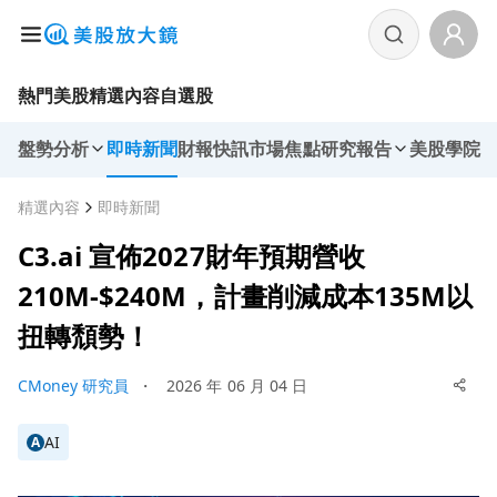
熱門美股
精選內容
自選股
盤勢分析
即時新聞
財報快訊
市場焦點
研究報告
美股學院
精選內容
即時新聞
C3.ai 宣佈2027財年預期營收
210M-$240M，計畫削減成本135M以
扭轉頹勢！
CMoney 研究員
・
2026 年 06 月 04 日
AI
A