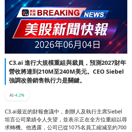
C3.ai 進行大規模重組與裁員，預測2027財年
營收將達到210M至240M美元。CEO Siebel
強調改善銷售執行力是關鍵。
AI
-4.2%
C3.ai最近的財報會議中，創辦人及執行主席Siebel
坦言公司業績令人失望，並表示正在全方位重組以尋
求轉機。他透露，公司已從1075名員工縮減至約700