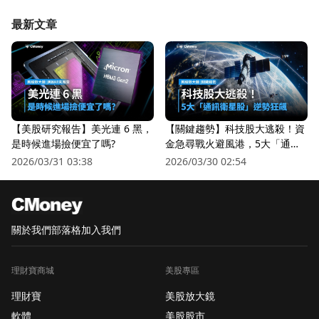
最新文章
【美股研究報告】美光連 6 黑，
【關鍵趨勢】科技股大逃殺！資
是時候進場撿便宜了嗎?
金急尋戰火避風港，5大「通訊
衛星股」逆勢狂飆
2026/03/31 03:38
2026/03/30 02:54
關於我們
部落格
加入我們
理財寶商城
美股專區
理財寶
美股放大鏡
軟體
美股股市