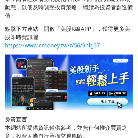
動態，以便及時調整投資策略，繼續為投資者創造價
值。
點擊下方連結，開啟「美股K線APP」，獲得更多美
股即時資訊喔！
https://www.cmoney.tw/r/56/9hlg37
免責宣言
本網站所提供資訊僅供參考，並無任何推介買賣之
意，投資人應自行承擔交易風險。