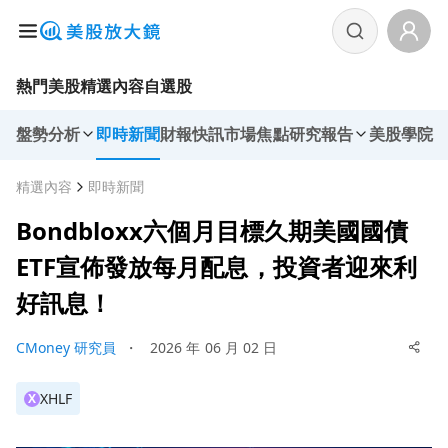
熱門美股
精選內容
自選股
盤勢分析
即時新聞
財報快訊
市場焦點
研究報告
美股學院
精選內容
即時新聞
Bondbloxx六個月目標久期美國國債
ETF宣佈發放每月配息，投資者迎來利
好訊息！
CMoney 研究員
・
2026 年 06 月 02 日
XHLF
X