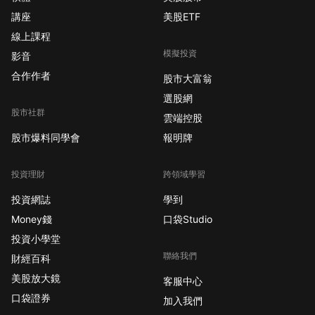
講座
美股ETF
線上課程
模擬投資
影音
合作作者
股市大富翁
選股網
股市社群
雲端控股
股市爆料同學會
報明牌
投資理財
跨領域學習
投資網誌
學到
Money錢
口袋Studio
投資小學堂
聯絡我們
財經百科
美股放大鏡
客服中心
口袋證券
加入我們