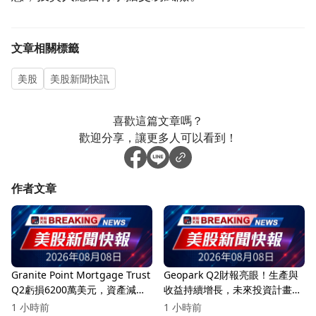
文章相關標籤
美股
美股新聞快訊
喜歡這篇文章嗎？
歡迎分享，讓更多人可以看到！
作者文章
Granite Point Mortgage Trust
Geopark Q2財報亮眼！生產與
Q2虧損6200萬美元，資產減值
收益持續增長，未來投資計畫引
與信用損失成主要因素！
發關注
1 小時前
1 小時前