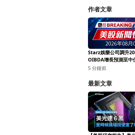
作者文章
Starz娛樂公司調升20
OIBDA增長預測至
計畫將槓桿率降至約2
5 分鐘前
最新文章