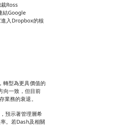
裁Ross
結Google
進入Dropbox的核
務，轉型為更具價值的
型方向一致，但目前
儲存業務的衰退。
之際，預示著管理層希
率。若Dash及相關