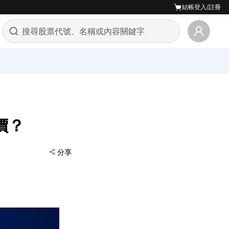
結帳
登入/註冊
價？
分享