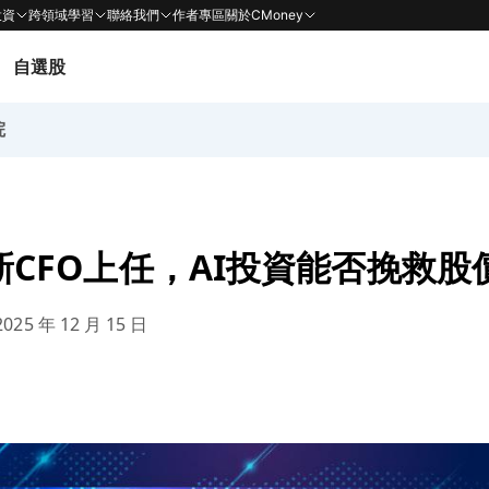
投資
跨領域學習
聯絡我們
作者專區
關於CMoney
自選股
院
ox新CFO上任，AI投資能否挽救股
025 年 12 月 15 日