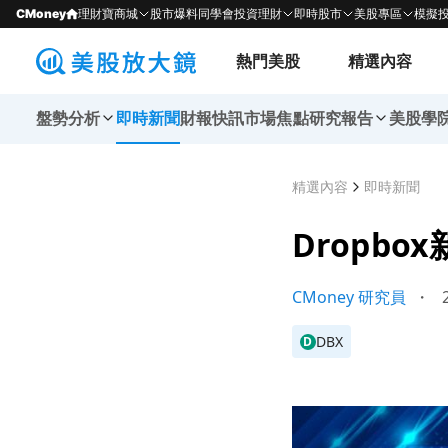
CMoney
理財寶商城
股市爆料同學會
投資理財
即時股市
美股專區
模擬
熱門美股
精選內容
盤勢分析
即時新聞
財報快訊
市場焦點
研究報告
美股學
精選內容
即時新聞
Dropb
CMoney 研究員
・
2
DBX
D