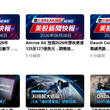
26年
Amrize AG 預測2026年營收將達
Dauch Cor
中位數字，並
125至127億美元，調整後
業績亮眼，目
.7倍！
EBITDA目標為31至32億美元，
108 億美元
5 分鐘前
5 分鐘前
油價驅動成本通脹成挑戰
至 14.25