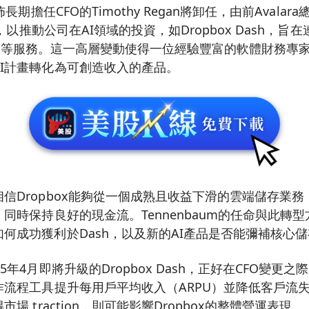
長期擔任CFO的Timothy Regan將卸任，由前Avalara總
任，以推動公司在AI領域的投資，如Dropbox Dash，旨在連
Slack等服務。這一高層變動使得一位經驗豐富的軟體財務專家
I計畫轉化為可創造收入的產品。
信Dropbox能夠從一個成熟且收益下滑的雲端儲存業
，同時保持良好的現金流。Tennenbaum的任命與此轉
何成功獲利於Dash，以及新的AI產品是否能彌補核心
5年4月即將升級的Dropbox Dash，正好在CFO變更
作流程工具提升每用戶平均收入（ARPU）並降低客戶流失
市場 traction，則可能影響Dropbox的整體營運表現。