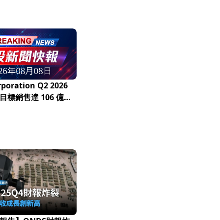
poration Q2 2026
標銷售達 106 億至
，EBITDA 預估 13.6
 億美元！