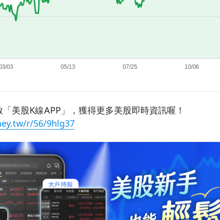
「美股K線APP」，獲得更多美股即時資訊喔！
ey.tw/r/56/9hlg37