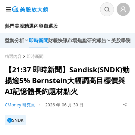
熱門美股
精選內容
自選股
盤勢分析
即時新聞
財報快訊
市場焦點
研究報告
美股學院
精選內容
即時新聞
【21:37 即時新聞】Sandisk(SNDK)勁
揚逾5% Bernstein大幅調高目標價與
AI記憶體長約題材點火
CMoney 研究員
・
2026 年 06 月 30 日
SNDK
S