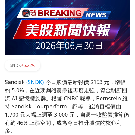
SNDK
+5.22%
Sandisk
(SNDK)
今日股價最新報價 2153 元，漲幅
約 5.0%，在近期劇烈震盪後再度走強，資金明顯回
流 AI 記憶體族群。根據 CNBC 報導，Bernstein 維
持 Sandisk「outperform」評等，並將目標價由
1,700 元大幅上調至 3,000 元，自週一收盤價推算仍
有約 46% 上漲空間，成為今日推升股價的核心利
多。