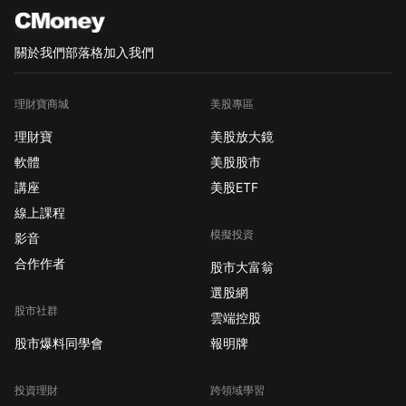
關於我們
部落格
加入我們
理財寶商城
美股專區
理財寶
美股放大鏡
軟體
美股股市
講座
美股ETF
線上課程
模擬投資
影音
合作作者
股市大富翁
選股網
股市社群
雲端控股
股市爆料同學會
報明牌
投資理財
跨領域學習