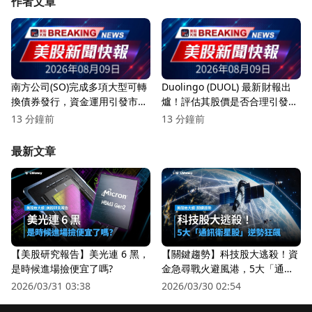
作者文章
南方公司(SO)完成多項大型可轉
Duolingo (DUOL) 最新財報出
換債券發行，資金運用引發市場
爐！評估其股價是否合理引發熱
關注！
議
13 分鐘前
13 分鐘前
最新文章
【美股研究報告】美光連 6 黑，
【關鍵趨勢】科技股大逃殺！資
是時候進場撿便宜了嗎?
金急尋戰火避風港，5大「通訊
衛星股」逆勢狂飆
2026/03/31 03:38
2026/03/30 02:54