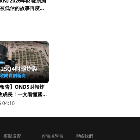
GERN) 2026年財報預測
被低估的故事再度引
報告】ONDS財報炸
營收成長！一文看懂國防
 04:10
模擬投資
跨領域學習
聯絡我們