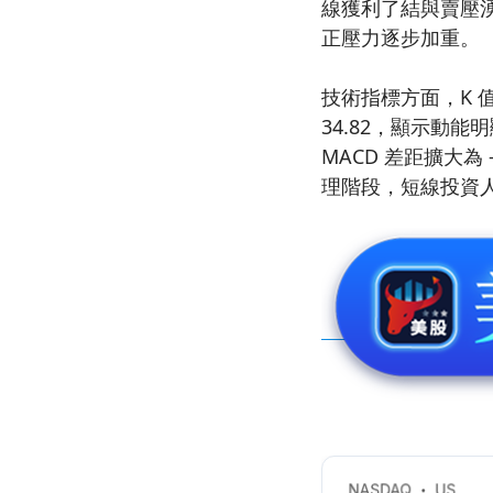
線獲利了結與賣壓湧現
正壓力逐步加重。
技術指標方面，K 值已
34.82，顯示動能
MACD 差距擴大為
理階段，短線投資