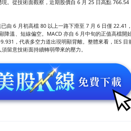
。從技術面觀察，近期股價自 6 月 25 日高點 766.5
由 6 月初高檔 80 以上一路下滑至 7 月 6 日僅 22.4
明顯降溫、短線偏空。MACD 亦自 6 月中旬的正值高檔開始
 -9.931，代表多空力道出現明顯背離。整體來看，IES
人須留意技術面持續轉弱帶來的壓力。