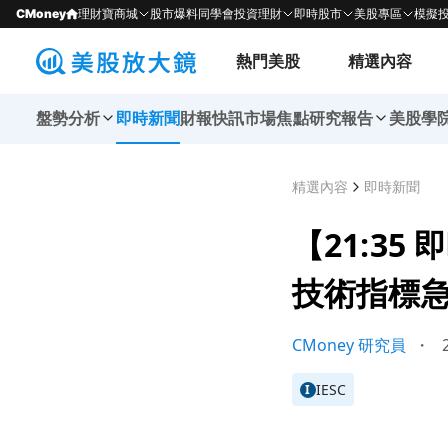
CMoney
理財寶商城
股市爆料同學會
投資理財
即時股市
美股專區
模擬
熱門美股
精選內容
盤勢分析
即時新聞
財報快訊
市場焦點
研究報告
美股學
精選內容
即時新聞
【21:35
技術指標
CMoney 研究員
・
2
IESC
I