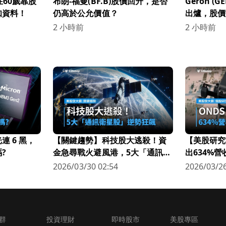
在60歲靠股
布朗-福曼(BF.B)股價回升，是否
Geron (
知資料！
仍高於公允價值？
出爐，股價
發關注！
2 小時前
2 小時前
 6 黑，
【關鍵趨勢】科技股大逃殺！資
【美股研究
?
金急尋戰火避風港，5大「通訊衛
出634%
星股」逆勢狂飆
科技新星
2026/03/30 02:54
2026/03/26
群
投資理財
即時股市
美股專區