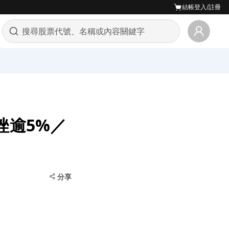
結帳
登入/註冊
重挫逾5%／
分享