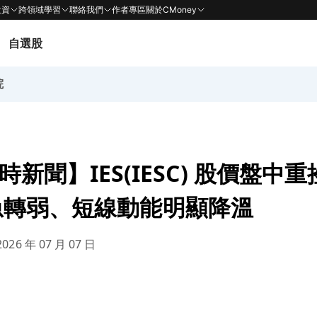
投資
跨領域學習
聯絡我們
作者專區
關於CMoney
自選股
院
 即時新聞】IES(IESC) 股價盤中
急轉弱、短線動能明顯降溫
026 年 07 月 07 日