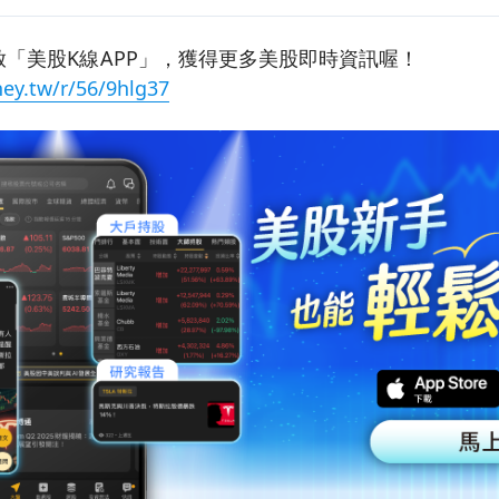
「美股K線APP」，獲得更多美股即時資訊喔！
ey.tw/r/56/9hlg37