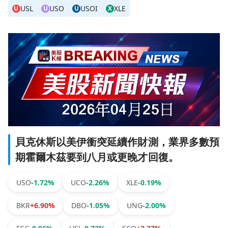
USL
USO
USOI
XLE
U
U
U
X
貝克休斯以美伊衝突延續作財測，業界多數預
期霍爾木茲要到八月或更晚才回復。
USO
-1.72%
UCO
-2.26%
XLE
-0.19%
BKR
+6.90%
DBO
-1.05%
UNG
-2.00%