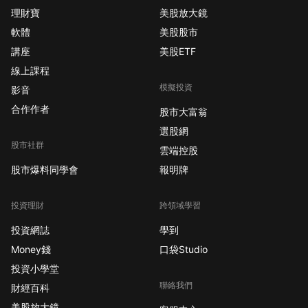
理財寶
美股放大鏡
軟體
美股股市
講座
美股ETF
線上課程
模擬投資
影音
合作作者
股市大富翁
選股網
股市社群
雲端控股
股市爆料同學會
報明牌
投資理財
跨領域學習
投資網誌
學到
Money錢
口袋Studio
投資小學堂
聯絡我們
財經百科
美股放大鏡