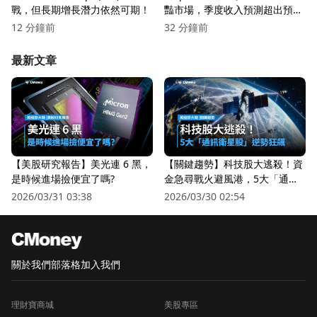
戰，但長期增長潛力依然可期！
豔市場，季度收入預測超出預
期！
12 分鐘前
32 分鐘前
最新文章
【美股研究報告】美光連 6 黑，
【關鍵趨勢】科技股大逃殺！資
是時候進場撿便宜了嗎?
金急尋戰火避風港，5大「通訊
衛星股」逆勢狂飆
2026/03/31 03:38
2026/03/30 02:54
關於我們
部落格
加入我們
理財寶商城
美股專區