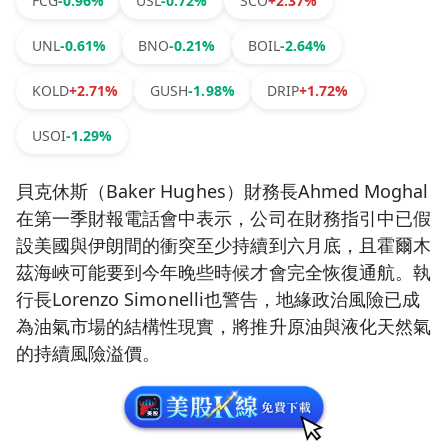
FCG
-0.96%
USL
-0.72%
SCO
+2.37%
UNL
-0.61%
BNO
-0.21%
BOIL
-2.64%
KOLD
+2.71%
GUSH
-1.98%
DRIP
+1.72%
USOI
-1.29%
貝克休斯（Baker Hughes）財務長Ahmed Moghal
在第一季財報電話會中表示，公司在財務指引中已假
設美國與伊朗間的衝突至少持續到六月底，且霍爾木
茲海峽可能要到今年晚些時候才會完全恢復通航。執
行長Lorenzo Simonelli也警告，地緣政治風險已成
為油氣市場的結構性現實，將推升原油與液化天然氣
的持續風險溢價。