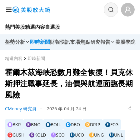
熱門美股
精選內容
自選股
盤勢分析
即時新聞
財報快訊
市場焦點
研究報告
美股學院
精選內容
即時新聞
霍爾木茲海峽恐數月難全恢復！貝克休
斯押注戰事延長，油價與航運面臨長期
風險
CMoney 研究員
・
2026 年 04 月 24 日
BKR
BNO
BOIL
DBO
DRIP
FCG
B
B
B
D
D
F
GUSH
KOLD
SCO
UCO
UNG
UNL
G
K
S
U
U
U