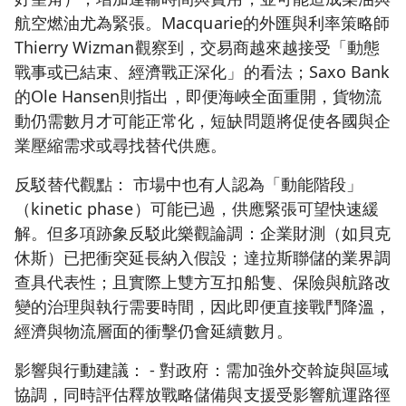
航空燃油尤為緊張。Macquarie的外匯與利率策略師
Thierry Wizman觀察到，交易商越來越接受「動態
戰事或已結束、經濟戰正深化」的看法；Saxo Bank
的Ole Hansen則指出，即便海峽全面重開，貨物流
動仍需數月才可能正常化，短缺問題將促使各國與企
業壓縮需求或尋找替代供應。
反駁替代觀點： 市場中也有人認為「動能階段」
（kinetic phase）可能已過，供應緊張可望快速緩
解。但多項跡象反駁此樂觀論調：企業財測（如貝克
休斯）已把衝突延長納入假設；達拉斯聯儲的業界調
查具代表性；且實際上雙方互扣船隻、保險與航路改
變的治理與執行需要時間，因此即便直接戰鬥降溫，
經濟與物流層面的衝擊仍會延續數月。
影響與行動建議： - 對政府：需加強外交斡旋與區域
協調，同時評估釋放戰略儲備與支援受影響航運路徑