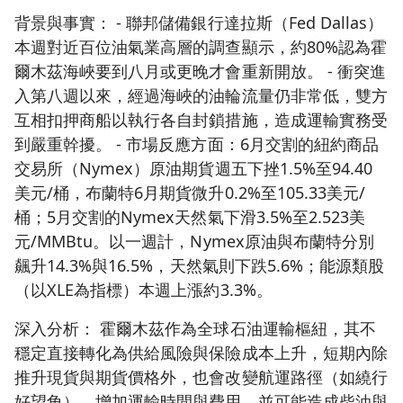
背景與事實： - 聯邦儲備銀行達拉斯（Fed Dallas）
本週對近百位油氣業高層的調查顯示，約80%認為霍
爾木茲海峽要到八月或更晚才會重新開放。 - 衝突進
入第八週以來，經過海峽的油輪流量仍非常低，雙方
互相扣押商船以執行各自封鎖措施，造成運輸實務受
到嚴重幹擾。 - 市場反應方面：6月交割的紐約商品
交易所（Nymex）原油期貨週五下挫1.5%至94.40
美元/桶，布蘭特6月期貨微升0.2%至105.33美元/
桶；5月交割的Nymex天然氣下滑3.5%至2.523美
元/MMBtu。以一週計，Nymex原油與布蘭特分別
飆升14.3%與16.5%，天然氣則下跌5.6%；能源類股
（以XLE為指標）本週上漲約3.3%。
深入分析： 霍爾木茲作為全球石油運輸樞紐，其不
穩定直接轉化為供給風險與保險成本上升，短期內除
推升現貨與期貨價格外，也會改變航運路徑（如繞行
好望角），增加運輸時間與費用，並可能造成柴油與