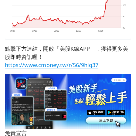
點擊下方連結，開啟「美股K線APP」，獲得更多美
股即時資訊喔！
https://www.cmoney.tw/r/56/9hlg37
免責宣言