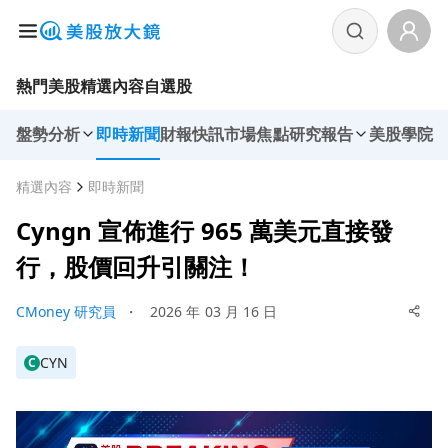
熱門美股
精選內容
自選股
盤勢分析
即時新聞
財報快訊
市場焦點
研究報告
美股學院
精選內容
即時新聞
Cyngn 宣佈進行 965 萬美元直接發
行，股價回升引關注！
CMoney 研究員
・
2026 年 03 月 16 日
CYN
C