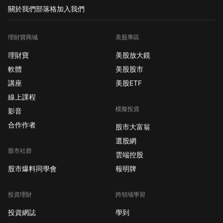
關於我們
部落格
加入我們
理財寶商城
美股專區
理財寶
美股放大鏡
軟體
美股股市
講座
美股ETF
線上課程
模擬投資
影音
合作作者
股市大富翁
選股網
股市社群
雲端控股
股市爆料同學會
報明牌
投資理財
跨領域學習
投資網誌
學到