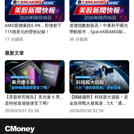
AMD股價暴跌6.9%，即便創下
道瓊指數創新高！中東和平曙光
115億美元的營收紀錄！
帶動股市，SpaceX與AMD卻遭
重挫
17 分鐘前
36 分鐘前
最新文章
【美股研究報告】美光連 6 黑，
【關鍵趨勢】科技股大逃殺！資
是時候進場撿便宜了嗎?
金急尋戰火避風港，5大「通訊
衛星股」逆勢狂飆
2026/03/31 03:38
2026/03/30 02:54