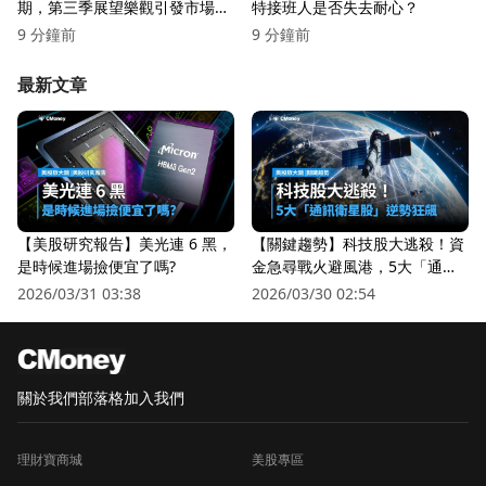
期，第三季展望樂觀引發市場關
特接班人是否失去耐心？
注！
9 分鐘前
9 分鐘前
最新文章
【美股研究報告】美光連 6 黑，
【關鍵趨勢】科技股大逃殺！資
是時候進場撿便宜了嗎?
金急尋戰火避風港，5大「通訊
衛星股」逆勢狂飆
2026/03/31 03:38
2026/03/30 02:54
關於我們
部落格
加入我們
理財寶商城
美股專區