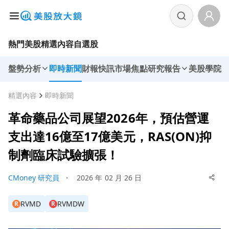
熱門美股
精選內容
自選股
盤勢分析
即時新聞
財報快訊
市場焦點
研究報告
美股學院
精選內容
即時新聞
革命藥品公司展望2026年，預估營運
支出達16億至17億美元，RAS(ON)抑
制劑臨床試驗擴張！
CMoney 研究員
・
2026 年 02 月 26 日
RVMD
RVMDW
R
R