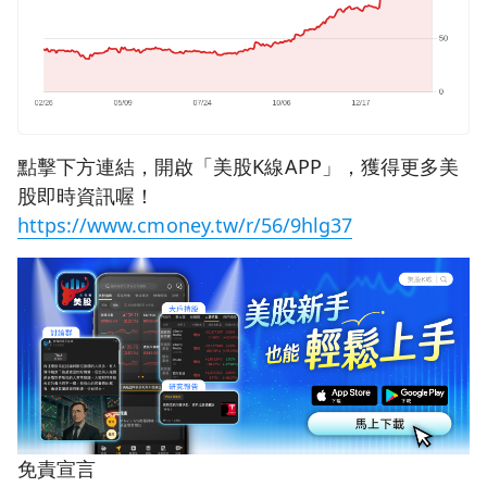
點擊下方連結，開啟「美股K線APP」，獲得更多美
股即時資訊喔！
https://www.cmoney.tw/r/56/9hlg37
免責宣言