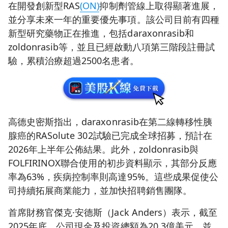
在開發創新型RAS
(ON)
抑制劑管線上取得顯著進展，
並分享未來一年的重要優先事項。該公司目前有四種
新型研究藥物正在推進，包括daraxonrasib和
zoldonrasib等，並且已經啟動八項第三階段註冊試
驗，累積治療超過2500名患者。
高德史密斯指出，daraxonrasib在第二線轉移性胰
腺癌的RASolute 302試驗已完成全球招募，預計在
2026年上半年公佈結果。此外，zoldonrasib與
FOLFIRINOX聯合使用的初步資料顯示，其部分反應
率為63%，疾病控制率則高達95%。這些成果促使公
司持續拓展商業能力，並加快招聘銷售團隊。
首席財務官傑克·安德斯（Jack Anders）表示，截至
2025年底，公司現金及投資總額為20.3億美元，並