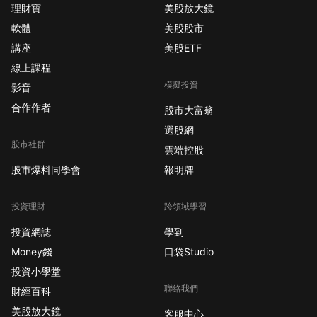
理財寶
美股放大鏡
軟體
美股股市
講座
美股ETF
線上課程
模擬投資
影音
合作作者
股市大富翁
選股網
股市社群
雲端控股
股市爆料同學會
報明牌
投資理財
跨領域學習
投資網誌
學到
Money錢
口袋Studio
投資小學堂
聯絡我們
財經百科
美股放大鏡
客服中心