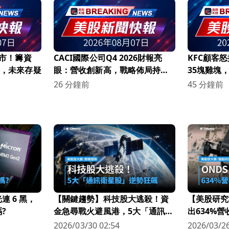
債市！籌資
CACI國際公司Q4 2026財報亮
KFC顧客
略，未來存疑
眼：營收創新高，戰略佈局持續
35塊雞塊
深化！
26 分鐘前
45 分鐘前
 6 黑，
【關鍵趨勢】科技股大逃殺！資
【美股研究
?
金急尋戰火避風港，5大「通訊衛
出634%
星股」逆勢狂飆
科技新星
2026/03/30 02:54
2026/03/26