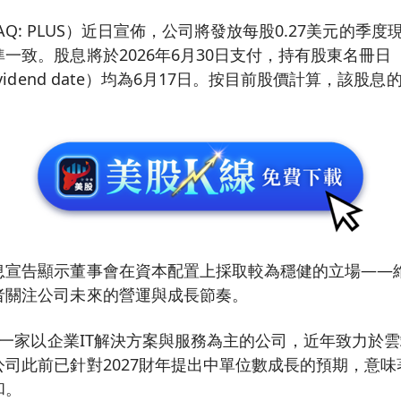
NASDAQ: PLUS）近日宣佈，公司將發放每股0.27美元的
致。股息將於2026年6月30日支付，持有股東名冊日（rec
ividend date）均為6月17日。按目前股價計算，該股
息宣告顯示董事會在資本配置上採取較為穩健的立場——
者關注公司未來的營運與成長節奏。
s是一家以企業IT解決方案與服務為主的公司，近年致力於
司此前已針對2027財年提出中單位數成長的預期，意
和。