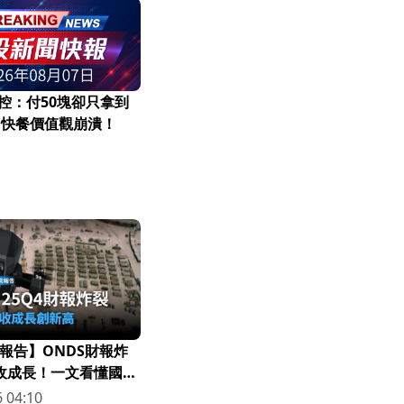
怒控：付50塊卻只拿到
，快餐價值觀崩潰！
報告】ONDS財報炸
營收成長！一文看懂國防
 04:10