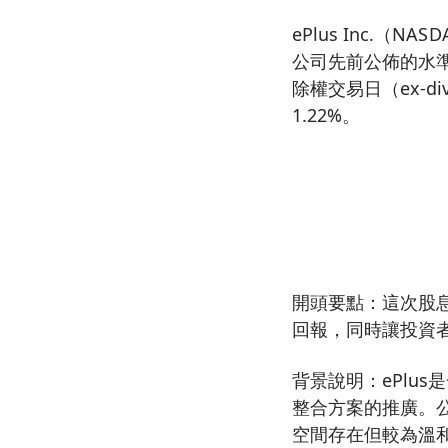
ePlus Inc.（
公司先前公佈的水準一
除權交易日（ex-d
1.22%。
開頭要點：這次股
回報，同時讓投資
背景說明：ePlu
整合方案的推廣。公
空間存在但較為溫