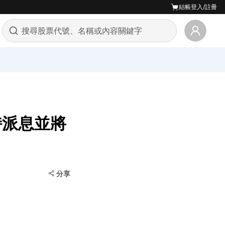
結帳
登入/註冊
維持派息並將
分享