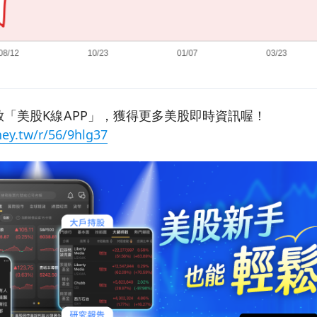
「美股K線APP」，獲得更多美股即時資訊喔！
ey.tw/r/56/9hlg37