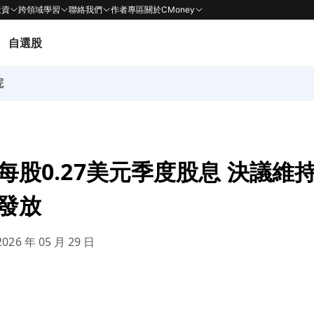
投資
跨領域學習
聯絡我們
作者專區
關於CMoney
自選股
院
宣佈每股0.27美元季度股息 決議
日發放
026 年 05 月 29 日