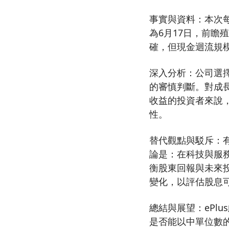
事實與資料：本次每
為6月17日，前瞻
確，但現金迴流規
深入分析：公司選
的審慎判斷。對成長
收益的投資者來說，
性。
替代觀點與駁斥：
論是：在科技與服
衡股東回報與未來
變化，以評估股息
總結與展望：ePl
是否能以中單位數