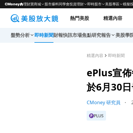
CMoney
理財寶商城
股市爆料同學會
投資理財
即時股市
美股專區
模擬
熱門美股
精選內容
盤勢分析
即時新聞
財報快訊
市場焦點
研究報告
美股學
精選內容
即時新聞
ePlus
於6月30
CMoney 研究員
・
2
PLUS
P