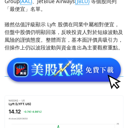
Group
(AAL)
、JetBlue Airways
(JBLU)
等個股同列
「最便宜」名單。
雖然估值評級顯示 Lyft 股價在同業中屬相對便宜，
但盤中股價仍明顯回落，反映投資人對於短線波動及
風險的謹慎態度。整體而言，基本面評價具吸引力，
但操作上仍以波段波動與資金進出為主要觀察重點。