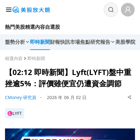
熱門美股
精選內容
自選股
盤勢分析
即時新聞
財報快訊
市場焦點
研究報告
美股學院
精選內容
即時新聞
【02:12 即時新聞】Lyft(LYFT)盤中重
挫逾5%：評價雖便宜仍遭資金調節
CMoney 研究員
・
2026 年 06 月 02 日
LYFT
L