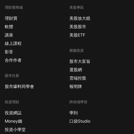
理財寶商城
美股專區
理財寶
美股放大鏡
軟體
美股股市
講座
美股ETF
線上課程
模擬投資
影音
合作作者
股市大富翁
選股網
股市社群
雲端控股
股市爆料同學會
報明牌
投資理財
跨領域學習
投資網誌
學到
Money錢
口袋Studio
投資小學堂