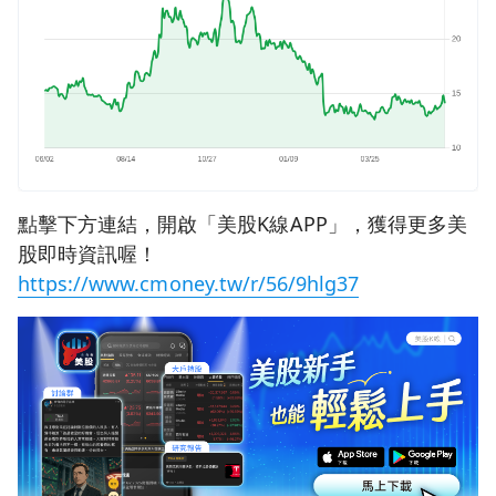
點擊下方連結，開啟「美股K線APP」，獲得更多美
股即時資訊喔！
https://www.cmoney.tw/r/56/9hlg37