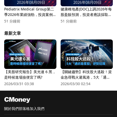
Pediatrix Medical Group第二
健康峰地產(DOC)上調2026年每
季2026年業績強勁，投資案例
股盈餘預測，投資者應該採取行
是否改變？
動嗎？
51 分鐘前
51 分鐘前
最新文章
【美股研究報告】美光連 6 黑，
【關鍵趨勢】科技股大逃殺！資
是時候進場撿便宜了嗎?
金急尋戰火避風港，5大「通訊
衛星股」逆勢狂飆
2026/03/31 03:38
2026/03/30 02:54
關於我們
部落格
加入我們