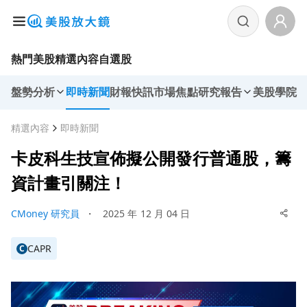
熱門美股
精選內容
自選股
盤勢分析
即時新聞
財報快訊
市場焦點
研究報告
美股學院
精選內容
即時新聞
卡皮科生技宣佈擬公開發行普通股，籌
資計畫引關注！
CMoney 研究員
・
2025 年 12 月 04 日
CAPR
C