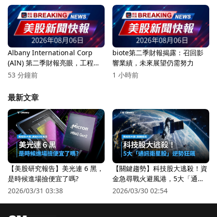
Albany International Corp
biote第二季財報揭露：召回影
(AIN) 第二季財報亮眼，工程複
響業績，未來展望仍需努力
合材料創新高！
53 分鐘前
1 小時前
最新文章
【美股研究報告】美光連 6 黑，
【關鍵趨勢】科技股大逃殺！資
是時候進場撿便宜了嗎?
金急尋戰火避風港，5大「通訊
衛星股」逆勢狂飆
2026/03/31 03:38
2026/03/30 02:54