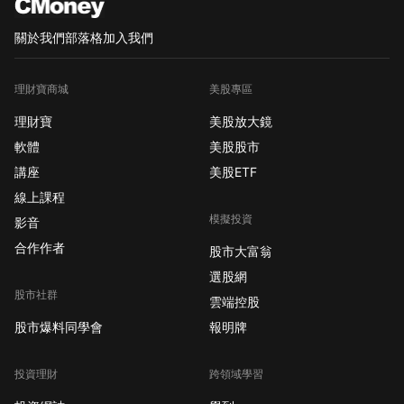
關於我們
部落格
加入我們
理財寶商城
美股專區
理財寶
美股放大鏡
軟體
美股股市
講座
美股ETF
線上課程
模擬投資
影音
合作作者
股市大富翁
選股網
股市社群
雲端控股
股市爆料同學會
報明牌
投資理財
跨領域學習