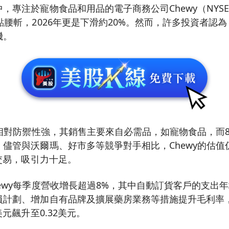
，專注於寵物食品和用品的電子商務公司Chewy（NYSE:
點腰斬，2026年更是下滑約20%。然而，許多投資者認
機。
式相對防禦性強，其銷售主要來自必需品，如寵物食品，而
儘管與沃爾瑪、好市多等競爭對手相比，Chewy的估值
倍交易，吸引力十足。
ewy每季度營收增長超過8%，其中自動訂貨客戶的支出年
員計劃、增加自有品牌及擴展藥房業務等措施提升毛利率
美元飆升至0.32美元。