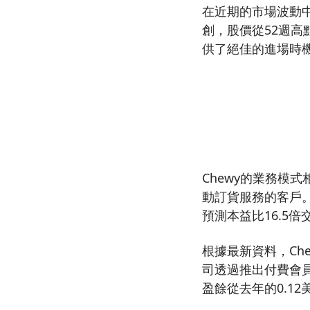
在近期的市場波動中
創，股價從52週高
供了絕佳的進場時
Chewy的業務模
動訂貨服務的客戶。
預測本益比16.5
根據最新資料，Ch
司透過推出付費會
盈餘從去年的0.12