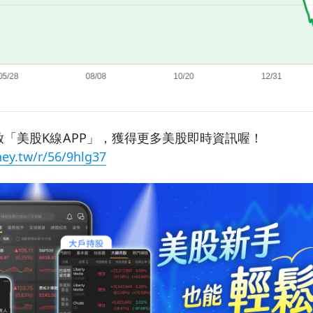
「美股K線APP」，獲得更多美股即時資訊喔！
ey.tw/r/56/9hlg37