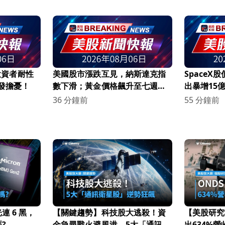
遇投資者耐性
美國股市漲跌互見，納斯達克指
SpaceX
發擔憂！
數下滑；黃金價格飆升至七週高
出暴增15
點！
憂！
36 分鐘前
55 分鐘前
 6 黑，
【關鍵趨勢】科技股大逃殺！資
【美股研究
?
金急尋戰火避風港，5大「通訊衛
出634%