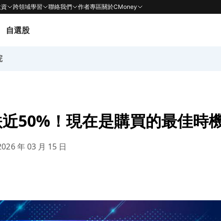
投資
跨領域學習
聯絡我們
作者專區
關於CMoney
自選股
院
近50%！現在是購買的最佳時
026 年 03 月 15 日