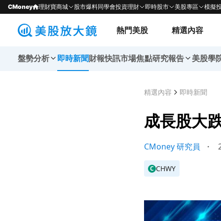
CMoney
理財寶商城
股市爆料同學會
投資理財
即時股市
美股專區
模擬
熱門美股
精選內容
盤勢分析
即時新聞
財報快訊
市場焦點
研究報告
美股學
精選內容
即時新聞
成長股大跌
CMoney 研究員
・
2
CHWY
C