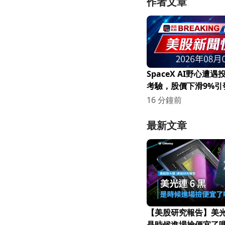
作者文章
SpaceX AI野心遭
考驗，股價下滑9%引
16 分鐘前
最新文章
【美股研究報告】美光連
是時候進場撿便宜了嗎