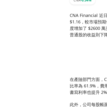
CNA
-0.54%
CNA Financ
$1.16，較市場預
度增加了 $260
普通股的收益則下降至 
在產險部門方面，CN
比率為 61.9%，
書寫利率也提升 2
此外，公司每股帳面價