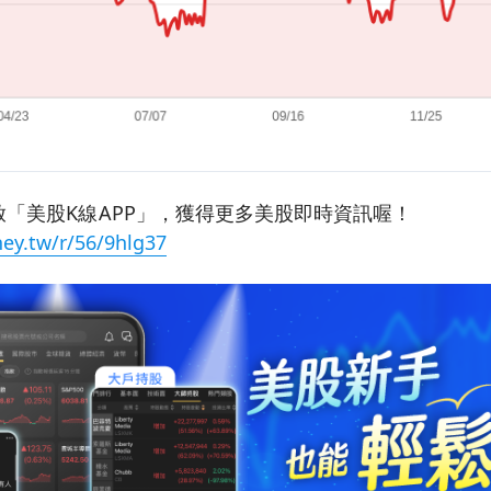
「美股K線APP」，獲得更多美股即時資訊喔！
ey.tw/r/56/9hlg37