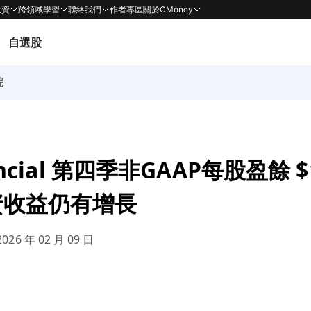
投資
跨領域學習
聯絡我們
作者專區
關於CMoney
自選股
院
ancial 第四季非GAAP每股盈餘 $
資收益仍有增長
026 年 02 月 09 日