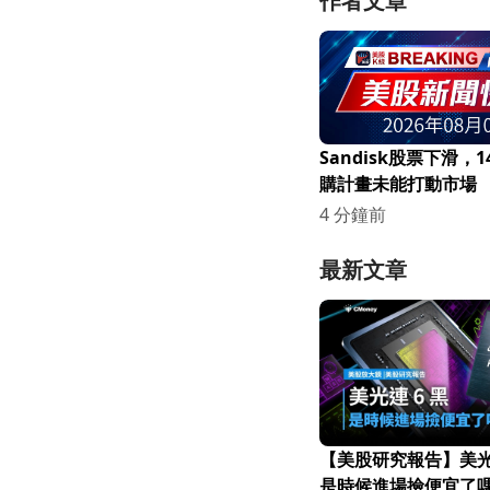
作者文章
Sandisk股票下滑，
購計畫未能打動市場
4 分鐘前
最新文章
【美股研究報告】美光連
是時候進場撿便宜了嗎