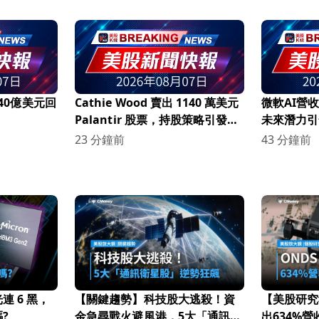
140億美元回
Cathie Wood 賣出 1140 萬美元
微軟AI營收
Palantir 股票，持股策略引發市
未來潛力引
場關注！
23 分鐘前
43 分鐘前
 6 黑，
【關鍵趨勢】科技股大逃殺！資
【美股研究
?
金急尋戰火避風港，5大「通訊衛
出634%