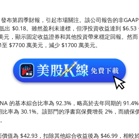
ial 近日發布第四季財報，引起市場關注。該公司報告的非GA
期低出 $0.18。雖然盈利未達標，但淨投資收益達到 $6.5
0 萬美元，顯示固定收益證券和其他投資帶來穩定回報。然
$7700 萬美元，減少 $1700 萬美元。
A 的基本綜合比率為 92.3%，略高於去年同期的 91.
費用比率為 30.1%。該部門的淨書寫保費增長 2%，而續保
%。
值為 $42.93，扣除其他綜合收益後為 $46.99，相較