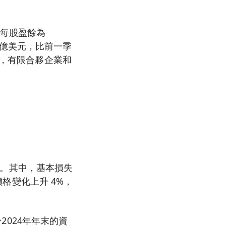
AP每股盈餘為
3 億美元，比前一季
而，有限合夥企業和
4%。其中，基本損失
價格變化上升 4%，
於2024年年末的資