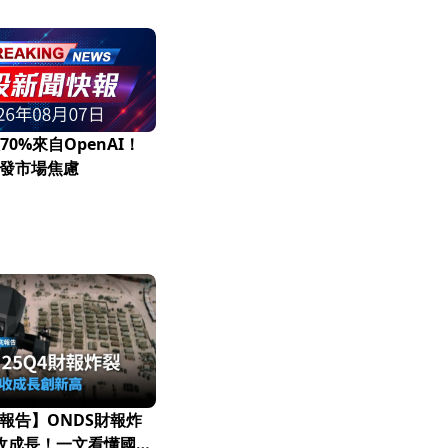
70%來自OpenAI！
發市場焦慮
報告】ONDS財報炸
營收成長！一文看懂國防