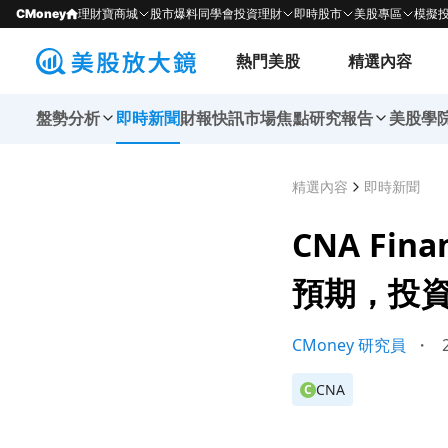
CMoney
理財寶商城
股市爆料同學會
投資理財
即時股市
美股專區
模擬
熱門美股
精選內容
盤勢分析
即時新聞
財報快訊
市場焦點
研究報告
美股學
精選內容
即時新聞
CNA Fin
預期，投
CMoney 研究員
・
2
CNA
C