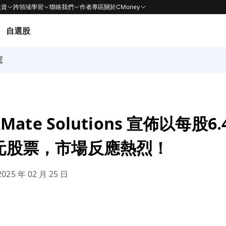
投資
跨領域學習
聯絡我們
作者專區
關於CMoney
自選股
院
t2Mate Solutions 宣佈以每股
美元股票，市場反應熱烈！
025 年 02 月 25 日