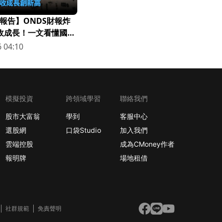
報告】ONDS財報炸
營收成長！一文看懂國防
 04:10
模擬投資
跨領域學習
聯絡我們
股市大富翁
學到
客服中心
選股網
口袋Studio
加入我們
雲端控股
成為CMoney作者
報明牌
場地租借
社群規範
免責聲明