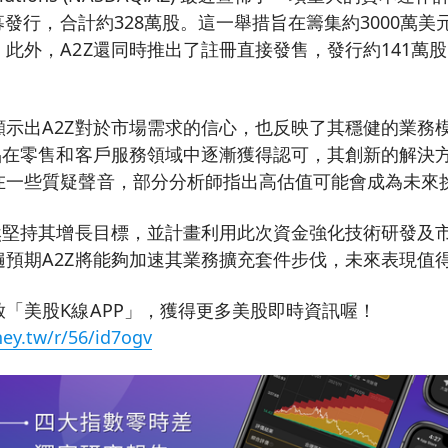
公募發行，合計約328萬股。這一舉措旨在籌集約3000萬
此外，A2Z還同時推出了註冊直接發售，發行約141萬
顯示出A2Z對於市場需求的信心，也反映了其穩健的業務
產品在零售和客戶服務領域中逐漸獲得認可，其創新的解決
在一些質疑聲音，部分分析師指出高估值可能會成為未來
仍然堅持其增長目標，並計畫利用此次資金強化技術研發及
遍預期A2Z將能夠加速其業務擴充套件步伐，未來表現值
「美股K線APP」，獲得更多美股即時資訊喔！
ey.tw/r/56/id7ogv