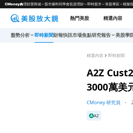
CMoney
理財寶商城
股市爆料同學會
投資理財
即時股市
美股專區
模擬
熱門美股
精選內容
盤勢分析
即時新聞
財報快訊
市場焦點
研究報告
美股學
精選內容
即時新聞
A2Z Cus
3000萬
CMoney 研究員
・
2
AZ
A