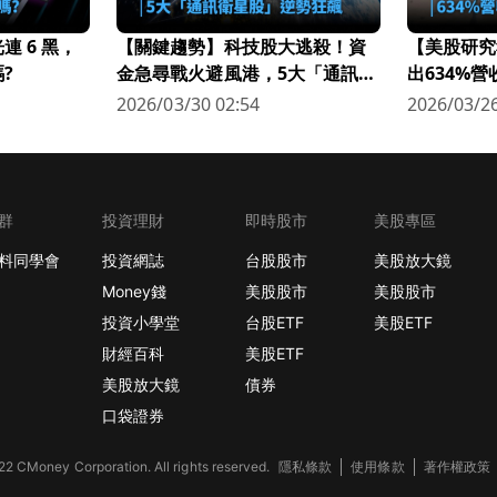
 6 黑，
【關鍵趨勢】科技股大逃殺！資
【美股研究
?
金急尋戰火避風港，5大「通訊衛
出634%
星股」逆勢狂飆
科技新星
2026/03/30 02:54
2026/03/26
群
投資理財
即時股市
美股專區
料同學會
投資網誌
台股股市
美股放大鏡
Money錢
美股股市
美股股市
投資小學堂
台股ETF
美股ETF
財經百科
美股ETF
美股放大鏡
債券
口袋證券
2 CMoney Corporation. All rights reserved.
隱私條款
使用條款
著作權政策