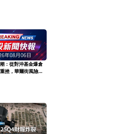
潮：從對沖基金爆倉
股重挫，華爾街風險炸