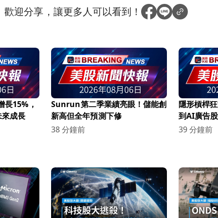
？
歡迎分享，讓更多人可以看到！
增長15%，
Sunrun第二季業績亮眼！儲能創
隱形槓桿狂
未來成長
新高但全年預測下修
到AI廣告
彈悄悄成形
38 分鐘前
39 分鐘前