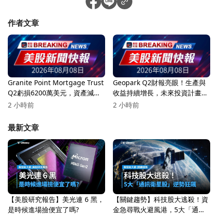
作者文章
Granite Point Mortgage Trust
Geopark Q2財報亮眼！生產與
Q2虧損6200萬美元，資產減值
收益持續增長，未來投資計畫引
與信用損失成主要因素！
發關注
2 小時前
2 小時前
最新文章
【美股研究報告】美光連 6 黑，
【關鍵趨勢】科技股大逃殺！資
是時候進場撿便宜了嗎?
金急尋戰火避風港，5大「通訊