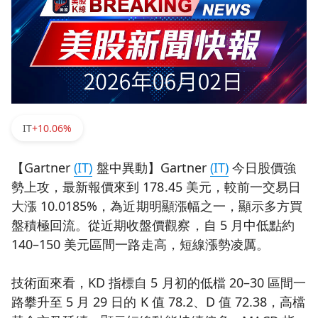
IT
+10.06%
【Gartner
(IT)
盤中異動】Gartner
(IT)
今日股價強
勢上攻，最新報價來到 178.45 美元，較前一交易日
大漲 10.0185%，為近期明顯漲幅之一，顯示多方買
盤積極回流。從近期收盤價觀察，自 5 月中低點約
140–150 美元區間一路走高，短線漲勢凌厲。
技術面來看，KD 指標自 5 月初的低檔 20–30 區間一
路攀升至 5 月 29 日的 K 值 78.2、D 值 72.38，高檔