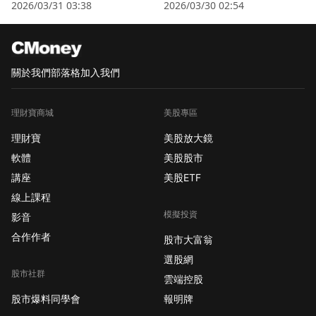
衛星股」逆勢狂飆
2026/03/31 03:38
2026/03/30 02:54
關於我們
部落格
加入我們
理財寶商城
美股專區
理財寶
美股放大鏡
軟體
美股股市
講座
美股ETF
線上課程
模擬投資
影音
合作作者
股市大富翁
選股網
股市社群
雲端控股
股市爆料同學會
報明牌