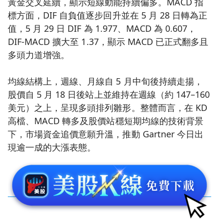
黃金交叉延續，顯示短線動能持續偏多。MACD 指
標方面，DIF 自負值逐步回升並在 5 月 28 日轉為正
值，5 月 29 日 DIF 為 1.977、MACD 為 0.607，
DIF-MACD 擴大至 1.37，顯示 MACD 已正式翻多且
多頭力道增強。
均線結構上，週線、月線自 5 月中旬後持續走揚，
股價自 5 月 18 日後站上並維持在週線（約 147–160
美元）之上，呈現多頭排列雛形。整體而言，在 KD
高檔、MACD 轉多及股價站穩短期均線的技術背景
下，市場資金追價意願升溫，推動 Gartner 今日出
現逾一成的大漲表態。