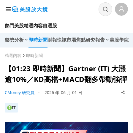
熱門美股
精選內容
自選股
盤勢分析
即時新聞
財報快訊
市場焦點
研究報告
美股學院
精選內容
即時新聞
【01:23 即時新聞】Gartner (IT) 大漲
逾10%／KD高檔+MACD翻多帶動強彈
CMoney 研究員
・
2026 年 06 月 01 日
IT
I