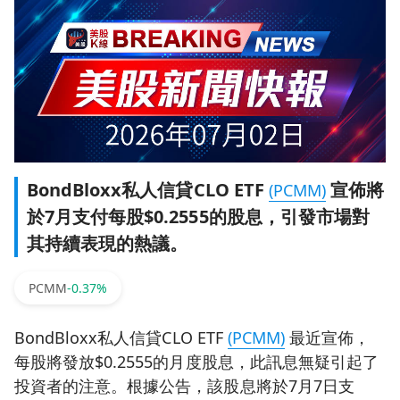
BondBloxx私人信貸CLO ETF
宣佈將
(PCMM)
於7月支付每股$0.2555的股息，引發市場對
其持續表現的熱議。
PCMM
-0.37%
BondBloxx私人信貸CLO ETF
(PCMM)
最近宣佈，
每股將發放$0.2555的月度股息，此訊息無疑引起了
投資者的注意。根據公告，該股息將於7月7日支