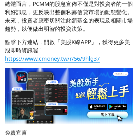
總體而言，PCMM的股息宣佈不僅是對投資者的一個
利好訊息，更反映出整個私募信貸市場的動態變化。
未來，投資者應密切關注此類基金的表現及相關市場
趨勢，以便做出明智的投資決策。
點擊下方連結，開啟「美股K線APP」，獲得更多美
股即時資訊喔！
https://www.cmoney.tw/r/56/9hlg37
免責宣言