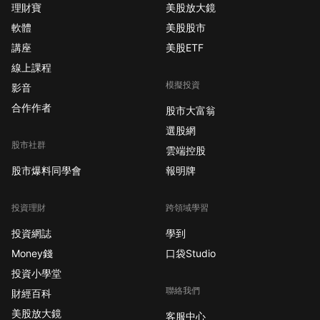
理財寶
美股放大鏡
軟體
美股股市
講座
美股ETF
線上課程
模擬投資
影音
合作作者
股市大富翁
選股網
股市社群
雲端控股
股市爆料同學會
報明牌
投資理財
跨領域學習
投資網誌
學到
Money錢
口袋Studio
投資小學堂
聯絡我們
財經百科
美股放大鏡
客服中心