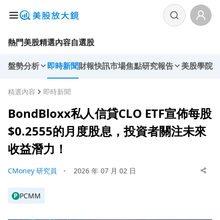
熱門美股
精選內容
自選股
盤勢分析
即時新聞
財報快訊
市場焦點
研究報告
美股學院
精選內容
即時新聞
BondBloxx私人信貸CLO ETF宣佈每股
$0.2555的月度股息，投資者關注未來
收益潛力！
CMoney 研究員
・
2026 年 07 月 02 日
PCMM
P