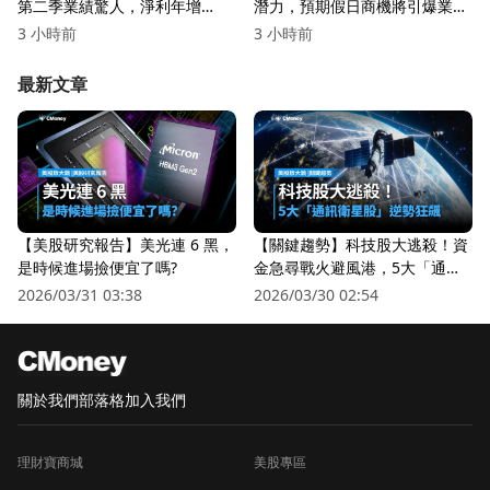
第二季業績驚人，淨利年增
潛力，預期假日商機將引爆業
16.2%！
績！
3 小時前
3 小時前
最新文章
【美股研究報告】美光連 6 黑，
【關鍵趨勢】科技股大逃殺！資
是時候進場撿便宜了嗎?
金急尋戰火避風港，5大「通訊
衛星股」逆勢狂飆
2026/03/31 03:38
2026/03/30 02:54
關於我們
部落格
加入我們
理財寶商城
美股專區