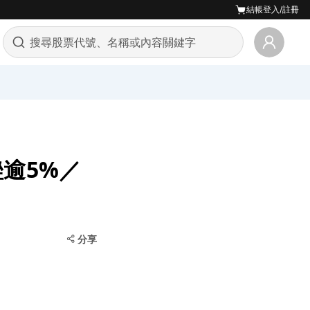
結帳
登入/註冊
重挫逾5%／
分享