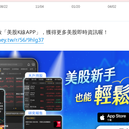
「美股K線APP」，獲得更多美股即時資訊喔！
ey.tw/r/56/9hlg37