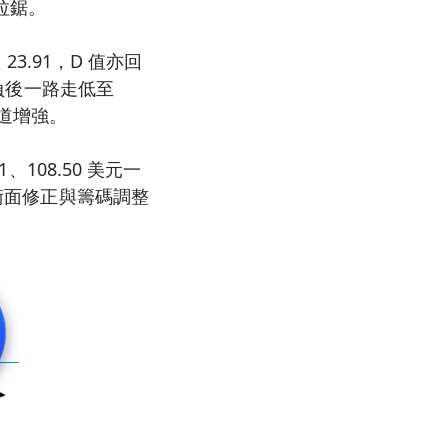
拉鋸。
23.91，D 值亦回
轉負後一路走低至
方力道增強。
、108.50 美元一
術面修正與籌碼調整