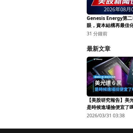
Genesis Energy
眼，資本結構再最佳
望可期！
31 分鐘前
最新文章
【美股研究報告】美光連
是時候進場撿便宜了嗎
2026/03/31 03:38