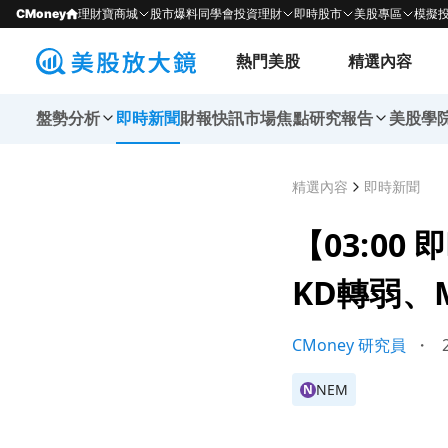
CMoney
理財寶商城
股市爆料同學會
投資理財
即時股市
美股專區
模擬
熱門美股
精選內容
盤勢分析
即時新聞
財報快訊
市場焦點
研究報告
美股學
精選內容
即時新聞
【03:00
KD轉弱、
CMoney 研究員
・
2
NEM
N