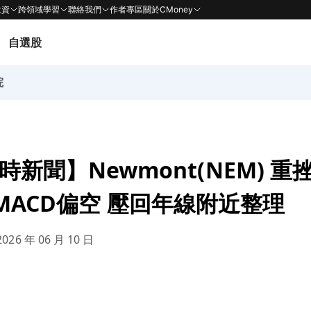
投資
跨領域學習
聯絡我們
作者專區
關於CMoney
自選股
院
 即時新聞】Newmont(NEM) 
MACD偏空 壓回年線附近整理
026 年 06 月 10 日