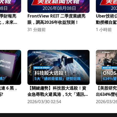
第二季財報亮
FrontView REIT 二季度業績亮
Uber技術公
化，未來展
眼，調高2026年收益預測！
動授權自駕
萬人報名！
31 分鐘前
1 小時前
 6 黑，
【關鍵趨勢】科技股大逃殺！資
【美股研究
?
金急尋戰火避風港，5大「通訊衛
出634%
星股」逆勢狂飆
科技新星
2026/03/30 02:54
2026/03/26