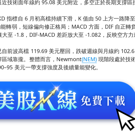
近技術面年線約 95.08 美元附近，多空正於長期支撐區
 指標自 6 月初高檔持續下滑，K 值由 50 上方一路降至 
示動能轉弱，短線偏向修正格局；MACD 方面，DIF 自正
亦擴大至 -1.8，DIF-MACD 差距放大至 -1.082，反映空
波高檔 119.69 美元壓回，跌破週線與月線約 102.61
區域靠攏。整體而言，Newmont
(NEM)
現階段處於技
90–95 美元一帶支撐強度及後續量能變化。