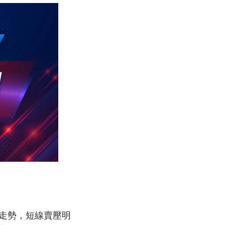
回檔走勢，短線賣壓明