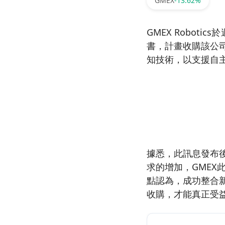
GMEX
-13.62%
GMEX Robot
書，計畫收購該公司
知技術，以支援自
據悉，此訊息發布後
求的增加，GME
點認為，成功整合
收購，才能真正受