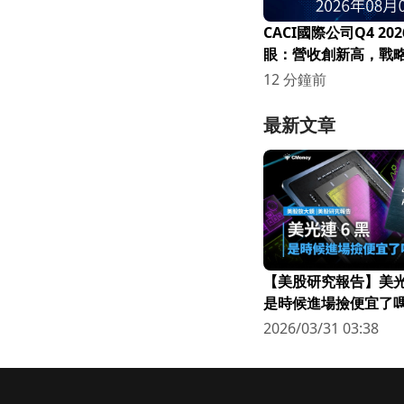
CACI國際公司Q4 20
眼：營收創新高，戰
深化！
12 分鐘前
最新文章
【美股研究報告】美光連
是時候進場撿便宜了嗎
2026/03/31 03:38