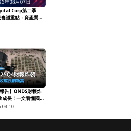
apital Corp第二季
財報會議重點：資產質量
策略調整
報告】ONDS財報炸
營收成長！一文看懂國防
 04:10