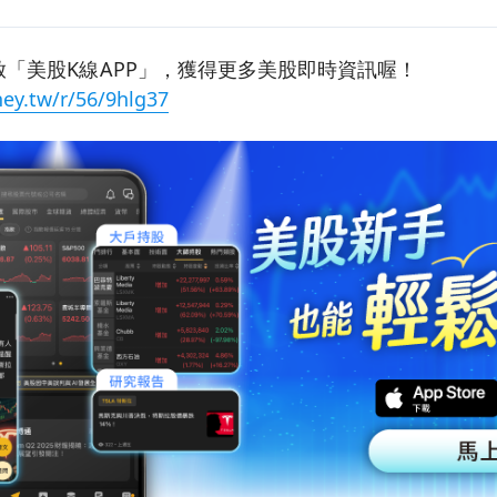
「美股K線APP」，獲得更多美股即時資訊喔！
ey.tw/r/56/9hlg37