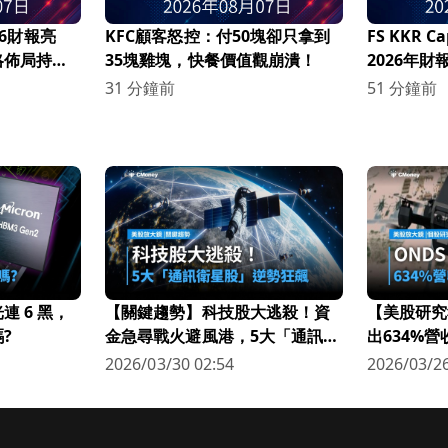
26財報亮
KFC顧客怒控：付50塊卻只拿到
FS KKR C
略佈局持續
35塊雞塊，快餐價值觀崩潰！
2026年
提升與投資
31 分鐘前
51 分鐘前
 6 黑，
【關鍵趨勢】科技股大逃殺！資
【美股研究
?
金急尋戰火避風港，5大「通訊衛
出634%
星股」逆勢狂飆
科技新星
2026/03/30 02:54
2026/03/26