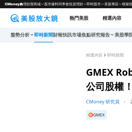
CMoney
理財寶商城
股市爆料同學會
投資理財
即時股市
美股專區
模擬
熱門美股
精選內容
盤勢分析
即時新聞
財報快訊
市場焦點
研究報告
美股學
精選內容
即時新聞
GMEX R
公司股權
CMoney 研究員
・
2
GMEX
G