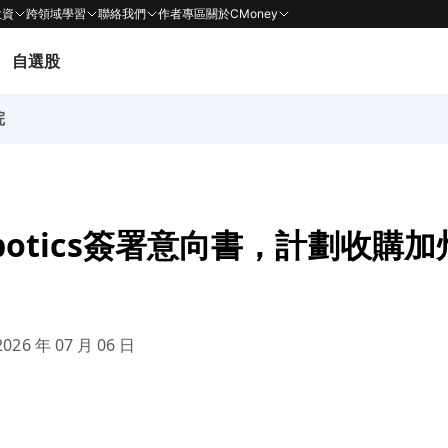
投資
跨領域學習
聯絡我們
作者專區
關於CMoney
自選股
院
obotics簽署意向書，計劃收購加
！
026 年 07 月 06 日