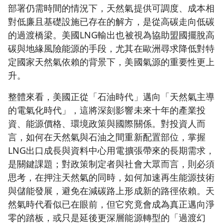
部署仍需時間的情況下，天然氣提供可調度、成本相
對低廉且基礎設施已存在的解方，是從高碳走向低碳
的過渡橋梁。美國LNG輸出也被視為協助盟國擺脫高
碳與地緣風險能源的手段，尤其在歐洲尋求降低對特
定國家天然氣依賴的背景下，美國氣源的重要性更上
升。
整體來看，美國正從「石油時代」邁向「天然氣主導
的電氣化時代」，這將深刻影響未來十年的產業投
資、能源價格、環境政策與國際關係。對投資人而
言，如何在天然氣與石油之間重新配置部位，掌握
LNG出口成長與資料中心用電擴張帶來的長期需求，
是關鍵課題；對政策制定者與社會大眾而言，則必須
思考，在押注天然氣的同時，如何加速再生能源技術
與儲能發展，避免在減碳路上形成新的路徑依賴。天
然氣時代看似已在眼前，但它究竟會成為真正邁向淨
零的踏板，或只是延後更深層能源轉型的「過渡幻