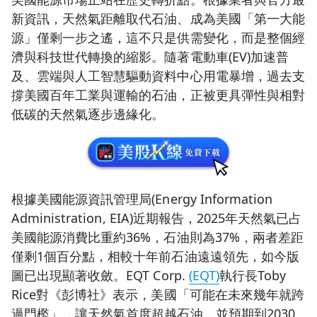
新資訊，天然氣距離取代石油、成為美國「第一大能
源」僅剩一步之遙，這不只是供需變化，而是整個經
濟與科技世代轉換的縮影。隨著電動車(EV)加速普
及、雲端與人工智慧驅動資料中心用電暴增，過去支
撐美國百年工業與運輸的石油，正被更具彈性與相對
低碳的天然氣逐步邊緣化。
根據美國能源資訊管理局(Energy Information
Administration, EIA)近期報告，2025年天然氣已占
美國能源消費比重約36%，石油則為37%，兩者差距
僅剩1個百分點，相較十年前石油遠遠領先，如今版
圖已出現顯著收斂。EQT Corp.
(EQT)
執行長Toby
Rice對《彭博社》表示，美國「可能在未來幾年就跨
過門檻」，讓天然氣首度超越石油，並預期到2030