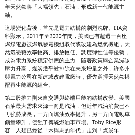
年天然氣將「大幅領先」石油，形成新一代能源主
軸。
這場變化背後，首先是電力結構的劇烈洗牌。EIA資
料顯示，2011年至2020年間，美國已有超過一百座
燃煤電廠被燃氣發電機組取代或改建為燃氣機組，天
然氣憑藉效率較高、排放較低、調度彈性佳等優勢，
成為電力系統穩定供應的主力。隨著政策與企業減碳
壓力升高，煤炭幾乎被排除在未來增量之外，許多州
與電力公司在新建或改建電廠時，優先選擇天然氣搭
配再生能源的組合。
第二股推力則來自交通與終端用能的結構改變。美國
石油最大需求來源一向是汽油，但近年汽油消費已不
再強勢成長，一方面燃油效率提升，另一方面電動車
銷量攀升，侵蝕了傳統燃油車市場。Toby Rice形
容，人類已經從「木與馬的年代」走到「煤炭年