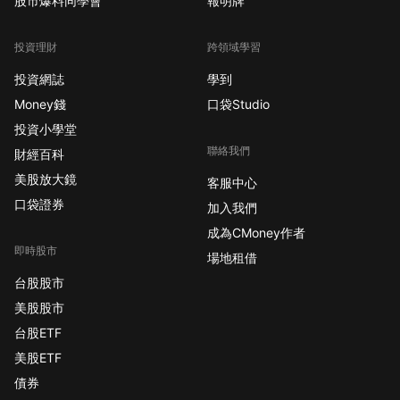
股市爆料同學會
報明牌
投資理財
跨領域學習
投資網誌
學到
Money錢
口袋Studio
投資小學堂
聯絡我們
財經百科
美股放大鏡
客服中心
口袋證券
加入我們
成為CMoney作者
即時股市
場地租借
台股股市
美股股市
台股ETF
美股ETF
債券