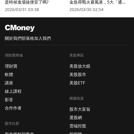
是時候進場撿便宜了嗎?
金急尋戰火避風港，5大「通訊
衛星股」逆勢狂飆
2026/03/31 03:38
2026/03/30 02:54
關於我們
部落格
加入我們
理財寶商城
美股專區
理財寶
美股放大鏡
軟體
美股股市
講座
美股ETF
線上課程
模擬投資
影音
合作作者
股市大富翁
選股網
股市社群
雲端控股