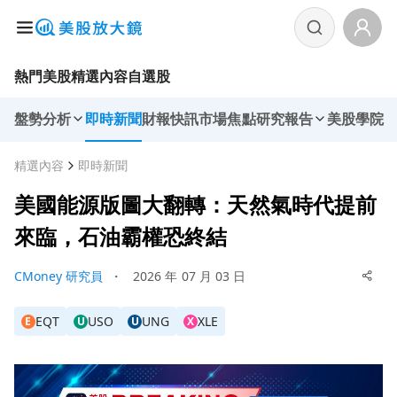
熱門美股
精選內容
自選股
盤勢分析
即時新聞
財報快訊
市場焦點
研究報告
美股學院
精選內容
即時新聞
美國能源版圖大翻轉：天然氣時代提前
來臨，石油霸權恐終結
CMoney 研究員
・
2026 年 07 月 03 日
EQT
USO
UNG
XLE
E
U
U
X