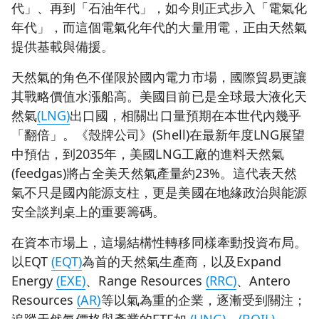
代」、再到「石油年代」，如今則正式步入「電氣化
年代」，而這個電氣化年代的大量用電，正由天然氣
提供基載與備援。
天然氣的角色不僅限於國內電力市場，國際貿易更讓
其戰略價值水漲船高。美國目前已是全球最大液化天
然氣
(LNG)
出口國，相關出口量預期在本世代內幾乎
「翻倍」。《殼牌公司》(Shell)在最新年度LNG展望
中預估，到2035年，美國LNG工廠的進料天然氣
(feedgas)將占全美天然氣產量約23%。這代表天然
氣不只是國內能源支柱，更是美國在地緣政治與能源
安全談判桌上的重要籌碼。
在資本市場上，這場結構性轉移同樣牽動投資布局。
以EQT
(EQT)
為首的天然氣生產商，以及Expand
Energy
(EXE)
、Range Resources
(RRC)
、Antero
Resources
(AR)
等以氣為重的企業，逐漸受到關注；
追蹤天然氣價格與產業的ETF如
(UNG)
、
(BOIL)
、