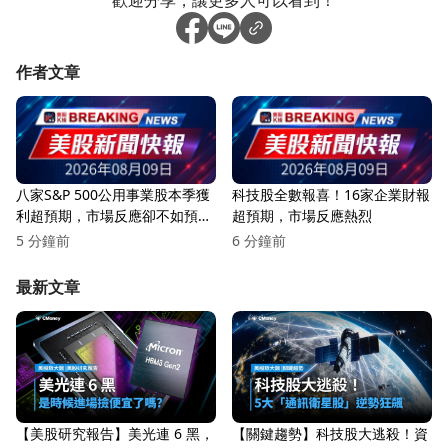
歡迎分享，讓更多人可以看到！
作者文章
八家S&P 500公用事業股本季獲
科技股全數報喜！16家企業財報
利超預期，市場反應卻不如預
超預期，市場反應熱烈
期！
5 分鐘前
6 分鐘前
最新文章
【美股研究報告】美光連 6 黑，
【關鍵趨勢】科技股大逃殺！資