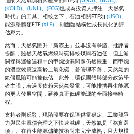
(KOLD)
、
(UNL)
、
(FCG)
也成為投資人押注「天然氣
時代」的工具。相較之下，石油相關ETF如
(USO)
、
能源整體類ETF
(XLE)
，則面臨結構性成長鈍化的評
估壓力。
然而，天然氣躍升「新霸主」並非沒有爭議。批評者
提醒，雖然天然氣燃燒時碳排較煤與石油低，但上游
開採與運輸過程中的甲烷洩漏問題仍然嚴重，而甲烷
的溫室效應遠高於二氧化碳，若管理不善，天然氣的
氣候風險可能被低估。此外，環保團體與部分政策學
者主張，若過度依賴天然氣發電，可能排擠再生能源
的更大發展空間，延後真正低碳能源的全面接棒時
程。
支持者則反駁，現階段要在保障供電穩定、工業競爭
力與民生電價合理之下快速減碳，天然氣是「務實選
項」。在再生能源儲能技術尚未完全成熟，且大規模