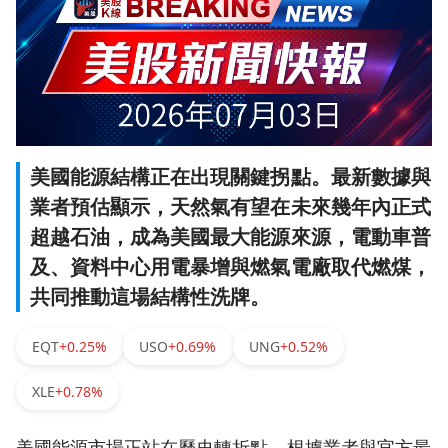
美國能源結構正在出現關鍵拐點。最新數據與
業者預估顯示，天然氣有望在未來幾年內正式
超越石油，成為美國最大能源來源，電動車普
及、資料中心用電暴增與燃氣電廠取代燃煤，
共同推動這場結構性洗牌。
EQT
+0.25%
USO
+0.69%
UNG
+0.52%
XLE
+0.78%
美國能源市場正站在歷史轉折點。根據業者與官方最