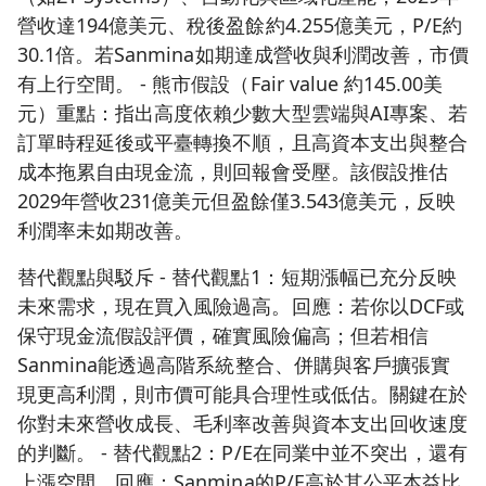
營收達194億美元、稅後盈餘約4.255億美元，P/E約
30.1倍。若Sanmina如期達成營收與利潤改善，市價
有上行空間。 - 熊市假設（Fair value 約145.00美
元）重點：指出高度依賴少數大型雲端與AI專案、若
訂單時程延後或平臺轉換不順，且高資本支出與整合
成本拖累自由現金流，則回報會受壓。該假設推估
2029年營收231億美元但盈餘僅3.543億美元，反映
利潤率未如期改善。
替代觀點與駁斥 - 替代觀點1：短期漲幅已充分反映
未來需求，現在買入風險過高。回應：若你以DCF或
保守現金流假設評價，確實風險偏高；但若相信
Sanmina能透過高階系統整合、併購與客戶擴張實
現更高利潤，則市價可能具合理性或低估。關鍵在於
你對未來營收成長、毛利率改善與資本支出回收速度
的判斷。 - 替代觀點2：P/E在同業中並不突出，還有
上漲空間。回應：Sanmina的P/E高於其公平本益比