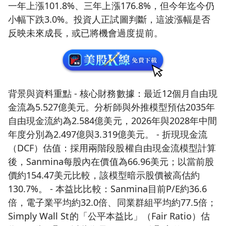
一年上漲101.8%、三年上漲176.8%，但今年迄今仍
小幅下跌3.0%。投資人正試圖判斷，這波漲幅是否
反映未來成長，或已將機會過度提前。
背景與資料重點 - 核心財務數據：最近12個月自由現
金流為5.527億美元。分析師與外推模型預估2035年
自由現金流約為2.584億美元，2026年與2028年中間
年度分別為2.497億與3.319億美元。 - 折現現金流
（DCF）估值：採用兩階段股權自由現金流模型計算
後，Sanmina每股內在價值為66.96美元；以當前股
價約154.47美元比較，該模型暗示股價被高估約
130.7%。 - 本益比比較：Sanmina目前P/E約36.6
倍，電子業平均約32.0倍、同業群組平均約77.5倍；
Simply Wall St的「公平本益比」（Fair Ratio）估