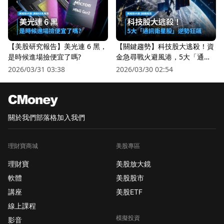
【美股研究報告】美光連 6 黑，
【關鍵趨勢】科技股大逃殺！資
是時候進場撿便宜了嗎?
金急尋戰火避風港，5大「通訊
衛星股」逆勢狂飆
2026/03/31 03:38
2026/03/30 02:54
關於我們
部落格
加入我們
理財寶商城
美股專區
理財寶
美股放大鏡
軟體
美股股市
講座
美股ETF
線上課程
模擬投資
影音