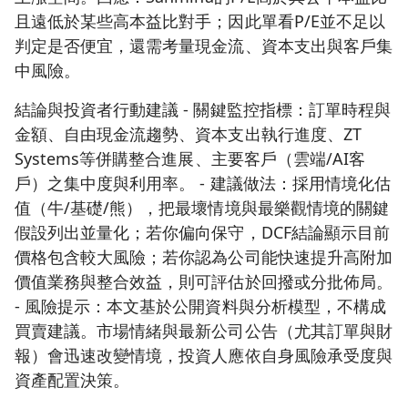
且遠低於某些高本益比對手；因此單看P/E並不足以
判定是否便宜，還需考量現金流、資本支出與客戶集
中風險。
結論與投資者行動建議 - 關鍵監控指標：訂單時程與
金額、自由現金流趨勢、資本支出執行進度、ZT
Systems等併購整合進展、主要客戶（雲端/AI客
戶）之集中度與利用率。 - 建議做法：採用情境化估
值（牛/基礎/熊），把最壞情境與最樂觀情境的關鍵
假設列出並量化；若你偏向保守，DCF結論顯示目前
價格包含較大風險；若你認為公司能快速提升高附加
價值業務與整合效益，則可評估於回撥或分批佈局。
- 風險提示：本文基於公開資料與分析模型，不構成
買賣建議。市場情緒與最新公司公告（尤其訂單與財
報）會迅速改變情境，投資人應依自身風險承受度與
資產配置決策。