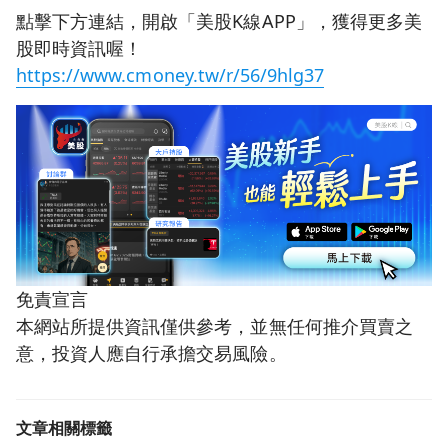
點擊下方連結，開啟「美股K線APP」，獲得更多美
股即時資訊喔！
https://www.cmoney.tw/r/56/9hlg37
免責宣言
本網站所提供資訊僅供參考，並無任何推介買賣之
意，投資人應自行承擔交易風險。
文章相關標籤