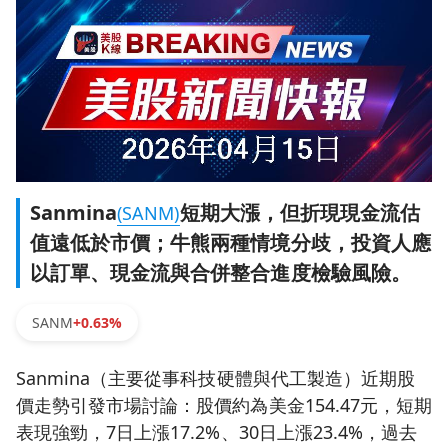
Sanmina
短期大漲，但折現現金流估
(SANM)
值遠低於市價；牛熊兩種情境分歧，投資人應
以訂單、現金流與合併整合進度檢驗風險。
SANM
+0.63%
Sanmina（主要從事科技硬體與代工製造）近期股
價走勢引發市場討論：股價約為美金154.47元，短期
表現強勁，7日上漲17.2%、30日上漲23.4%，過去