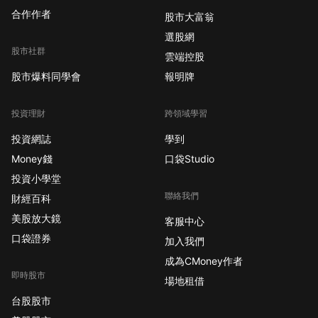
合作作者
股市大富翁
選股網
股市社群
雲端控股
股市爆料同學會
報明牌
投資理財
跨領域學習
投資網誌
學到
Money錢
口袋Studio
投資小學堂
聯絡我們
財經百科
美股放大鏡
客服中心
口袋證券
加入我們
成為CMoney作者
即時股市
場地租借
台股股市