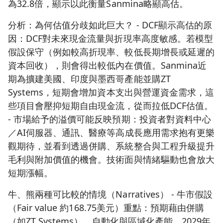
為32.8倍，顯示以此衡量Sanmina略顯高估。
分析：為何估值分歧如此巨大？ - DCF顯示高估的原
因：DCF對未來現金流量與折現率高度敏感。若模型
假設保守（例如較高折現率、較低長期增長或延遲的
資本回收），則會得出較低內在價值。Sanmina近
期為擴建美國、印度與墨西哥產能並購ZT
Systems，短期會增加資本支出與營運資金需求，這
些項目會壓抑短期自由現金流，從而拉低DCF估值。
- 市場給予的溢價可能反映預期：投資者對資料中心
／AI伺服器、通訊、醫療等高成長應用需求抱有更樂
觀期待，並看到透過併購、系統整合與工程升級提升
毛利與附加價值的機會。技術面與情緒驅動也會放大
短期漲幅。
牛、熊兩種可比較的情境（Narratives） - 牛市假設
（Fair value 約168.75美元）重點：預期藉由併購
（如ZT Systems）、自動化與區域化產能，2029年