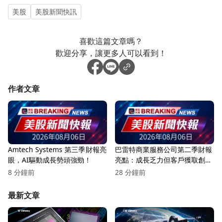
美股
美股新聞快訊
喜歡這篇文章嗎？
歡迎分享，讓更多人可以看到！
作者文章
Amtech Systems 第三季財報亮
巴雷特商業服務公司第二季財報
眼，AI驅動成長勢頭強勁！
亮點：成長乏力但客戶獲取創新
高
8 分鐘前
28 分鐘前
最新文章