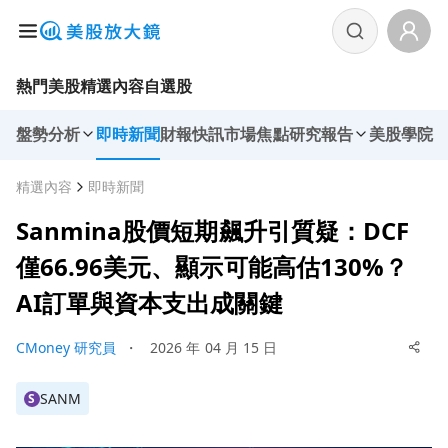
熱門美股
精選內容
自選股
盤勢分析
即時新聞
財報快訊
市場焦點
研究報告
美股學院
精選內容
即時新聞
Sanmina股價短期飆升引質疑：DCF
僅66.96美元、顯示可能高估130%？
AI訂單與資本支出成關鍵
CMoney 研究員
・
2026 年 04 月 15 日
SANM
S