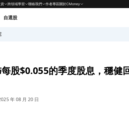
投資
跨領域學習
聯絡我們
作者專區
關於CMoney
自選股
院
每股$0.055的季度股息，穩健
025 年 08 月 20 日