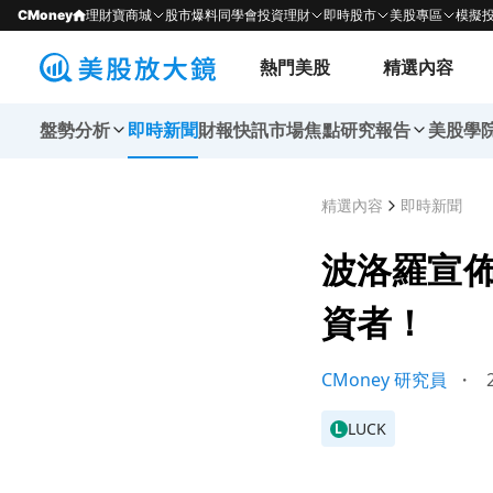
CMoney
理財寶商城
股市爆料同學會
投資理財
即時股市
美股專區
模擬
熱門美股
精選內容
盤勢分析
即時新聞
財報快訊
市場焦點
研究報告
美股學
精選內容
即時新聞
波洛羅宣佈
資者！
CMoney 研究員
・
2
LUCK
L