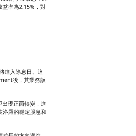
率為2.15%，對
也將進入除息日。這
nment後，其業務版
銷售有望出現正面轉變，進
波洛羅的穩定股息和
續成長的方向邁進，