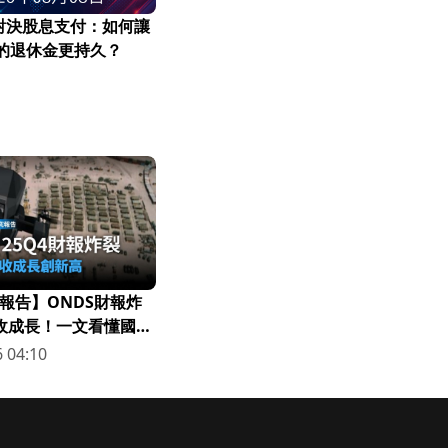
對決股息支付：如何讓
元的退休金更持久？
報告】ONDS財報炸
營收成長！一文看懂國防
 04:10