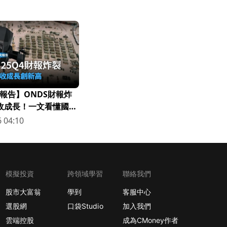
報告】ONDS財報炸
營收成長！一文看懂國防
 04:10
模擬投資
跨領域學習
聯絡我們
股市大富翁
學到
客服中心
選股網
口袋Studio
加入我們
雲端控股
成為CMoney作者