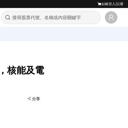
結帳
登入/註冊
3%，核能及電
分享