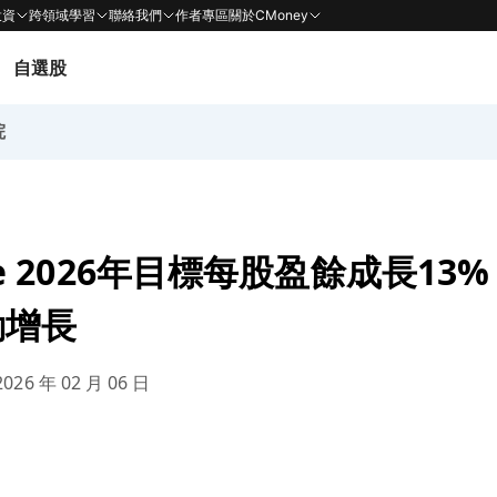
投資
跨領域學習
聯絡我們
作者專區
關於CMoney
自選股
院
rve 2026年目標每股盈餘成長1
動增長
026 年 02 月 06 日