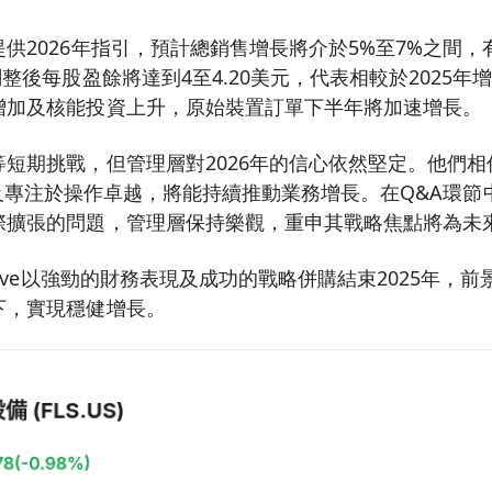
供2026年指引，預計總銷售增長將介於5%至7%之間
整後每股盈餘將達到4至4.20美元，代表相較於2025年
增加及核能投資上升，原始裝置訂單下半年將加速增長。
短期挑戰，但管理層對2026年的信心依然堅定。他們相
alves以及專注於操作卓越，將能持續推動業務增長。在Q&A
際擴張的問題，管理層保持樂觀，重申其戰略焦點將為未
serve以強勁的財務表現及成功的戰略併購結束2025年，
下，實現穩健增長。