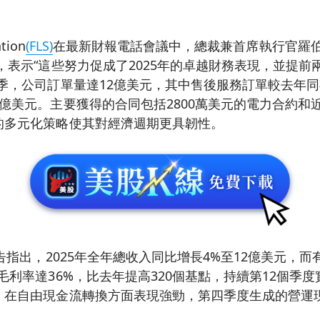
tion
(FLS)
在最新財報電話會議中，總裁兼首席執行官羅伯
，表示“這些努力促成了2025年的卓越財務表現，並提前
季，公司訂單量達12億美元，其中售後服務訂單較去年同
億美元。主要獲得的合同包括2800萬美元的電力合約和
的多元化策略使其對經濟週期更具韌性。
報告指出，2025年全年總收入同比增長4%至12億美元，
毛利率達36%，比去年提高320個基點，持續第12個季
在自由現金流轉換方面表現強勁，第四季度生成的營運現金