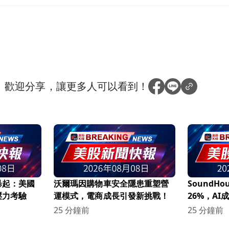
？
歡迎分享，讓更多人可以看到！
暴起：美國
沃爾瑪因購物車安全隱患重塑營
SoundHo
壓力考驗
運模式，電商成長引發新挑戰！
26%，A
25 分鐘前
25 分鐘前