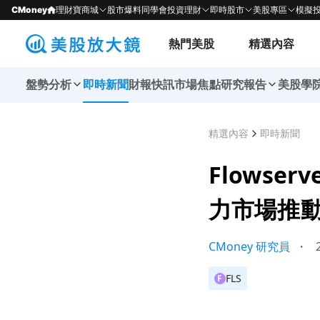
CMoney
理財寶商城
股市爆料同學會
投資理財
即時股市
美股專區
模擬
熱門美股
精選內容
盤勢分析
即時新聞
財報快訊
市場焦點
研究報告
美股學
精選內容
即時新聞
Flowse
力市場推
CMoney 研究員
・
2
FLS
F