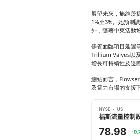
展望未來，施維茨提
1%至3%。她預測調
外，隨著中東活動
儘管面臨項目延遲等
Trillium V
增長可持續性及邊
總結而言，Flow
及電力市場的支援