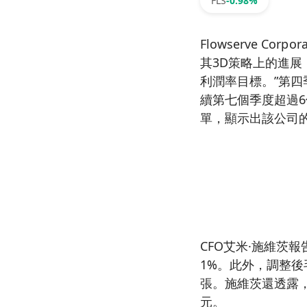
FLS
-0.98%
Flowserve Corpora
其3D策略上的進展
利潤率目標。”第四
續第七個季度超過6
單，顯示出該公司
CFO艾米·施維茨
1%。此外，調整後
張。施維茨還透露，
元。