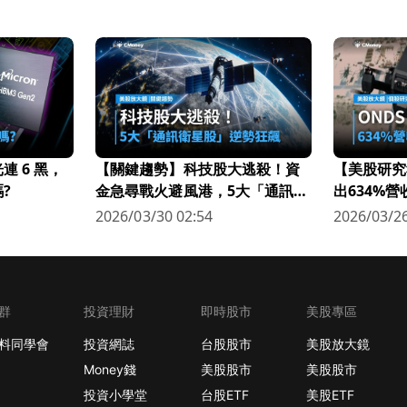
 6 黑，
【關鍵趨勢】科技股大逃殺！資
【美股研究
?
金急尋戰火避風港，5大「通訊衛
出634%
星股」逆勢狂飆
科技新星
2026/03/30 02:54
2026/03/26
群
投資理財
即時股市
美股專區
料同學會
投資網誌
台股股市
美股放大鏡
Money錢
美股股市
美股股市
投資小學堂
台股ETF
美股ETF