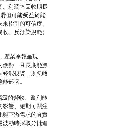
求高、利潤率回收期長
下滑但可能受益於能
未來指引的可信度、
稅收、反汙染規範）
，產業季報呈現
術優勢，且長期能源
制綠能投資，則忽略
綠能部署。
層級的營收、盈利能
的影響。短期可關注
化與下游需求的真實
場波動時採取分批進