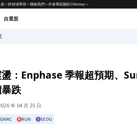
投資
跨領域學習
聯絡我們
作者專區
關於CMoney
自選股
院
：Enphase 季報超預期、Sun
價暴跌
026 年 04 月 25 日
GNRC
RUN
SEDG
R
S