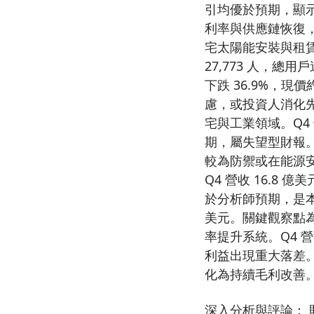
引均優於預期，顯示
利率與供應鏈恢復，
宅太陽能安裝與租賃。
27,773 人，總用
下跌 36.9%，現
慮，或投資人消化先前
宅與工業領域。Q4 
期，屬失望型財報。但
較為防禦或在能源安全議
Q4 營收 16.8 
於分析師預期，是本組
美元。關鍵觀察點為訂
率提升系統。Q4 營收
利益出現重大落差。報
化為持續毛利改善
深入分析與評論：