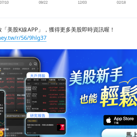
「美股K線APP」，獲得更多美股即時資訊喔！
ey.tw/r/56/9hlg37