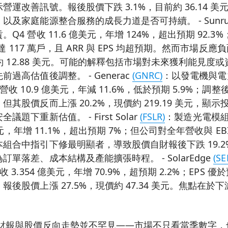
營運改善訊號。報後股價下跌 3.1%，目前約 36.14 
以及家庭能源整合服務的成長力道是否可持續。 - Sunr
Q4 營收 11.6 億美元，年增 124%，超出預期 92.3
戶達 117 萬戶，且 ARR 與 EPS 均超預期。然而市場
價約 12.88 美元。可能的解釋包括市場對未來獲利能見
過高估值後調整。 - Generac
(GNRC)
：以發電機與電
營收 10.9 億美元，年減 11.6%，低於預期 5.9%；
其股價反而上漲 20.2%，現價約 219.19 美元，顯
題下重新估值。 - First Solar
(FSLR)
：製造光電模
億美元，年增 11.1%，超出預期 7%；但公司對全年營收與 E
合中指引下修最明顯者，導致股價自財報後下跌 19.2%，
單落差、成本結構及產能擴張時程。 - SolarEdge
(SE
 3.354 億美元，年增 70.9%，超預期 2.2%；EPS
後股價上漲 27.5%，現價約 47.34 美元。焦點在
。
 財報與股價反向走勢並不罕見——市場不只看當季數字，