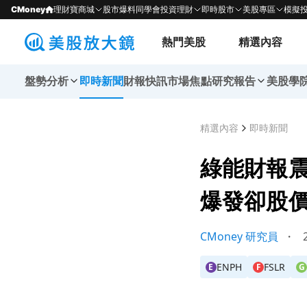
CMoney
理財寶商城
股市爆料同學會
投資理財
即時股市
美股專區
模擬
熱門美股
精選內容
盤勢分析
即時新聞
財報快訊
市場焦點
研究報告
美股學
精選內容
即時新聞
綠能財報震盪
爆發卻股
CMoney 研究員
・
2
ENPH
FSLR
E
F
G