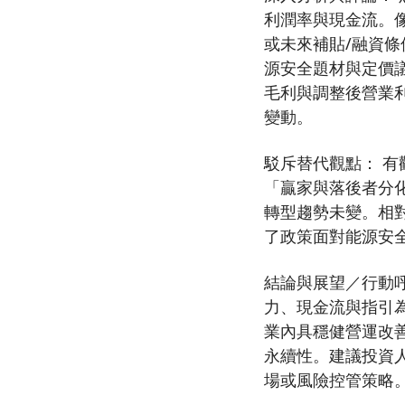
利潤率與現金流。像
或未來補貼/融資條
源安全題材與定價
毛利與調整後營業
變動。
駁斥替代觀點： 
「贏家與落後者分
轉型趨勢未變。相
了政策面對能源安
結論與展望／行動呼
力、現金流與指引
業內具穩健營運改
永續性。建議投資
場或風險控管策略