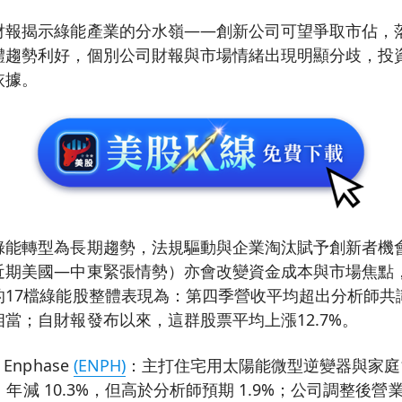
財報揭示綠能產業的分水嶺——創新公司可望爭取市佔，
體趨勢利好，個別公司財報與市場情緒出現明顯分歧，投
依據。
綠能轉型為長期趨勢，法規驅動與企業淘汰賦予創新者機
近期美國—中東緊張情勢）亦會改變資金成本與市場焦點
17檔綠能股整體表現為：第四季營收平均超出分析師共識
當；自財報發布以來，這群股票平均上漲12.7%。
Enphase
(ENPH)
：主打住宅用太陽能微型逆變器與家庭
美元，年減 10.3%，但高於分析師預期 1.9%；公司調整後