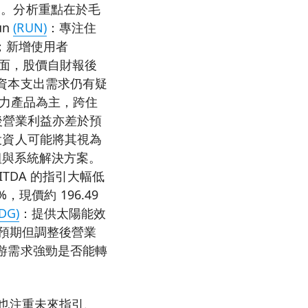
美元。分析重點在於毛
un
(RUN)
：專注住
%；新增使用者
反應負面，股價自財報後
度或資本支出需求仍有疑
力產品為主，跨住
調整後營業利益亦差於預
示投資人可能將其視為
組與系統解決方案。
BITDA 的指引大幅低
現價約 196.49
DG)
：提供太陽能效
 優於預期但調整後營業
於下游需求強勁是否能轉
也注重未來指引、