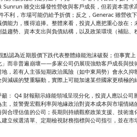
 Sunrun 雖交出爆發性營收與客戶成長，但若資本需
件不利，市場可能仍給予折價；反之，Generac 雖營收
議價能力，獲得追捧。整體來看，投資人應把重心放在：
利益趨勢、資本支出與負債結構，以及政策環境（補貼、
有觀點認為近期股價下跌代表整體綠能泡沫破裂；但事實上
化」而非普遍崩壞——多家公司仍展現強勁客戶成長與技
對地，若有人主張短期政治風險（如中東局勢）會永久抑
全與減碳的雙重驅動，實際上可能加速某些國家更積極的
籲： Q4 財報顯示綠能領域呈現分化，投資人應以公司
為主，並警覺宏觀利率與地緣政治對資本成本與市場情緒
善與合理估值的公司；長期則持續觀察政策支援、技術進
人建立候選清單、定期檢視財務指標與公司指引，並在市
。