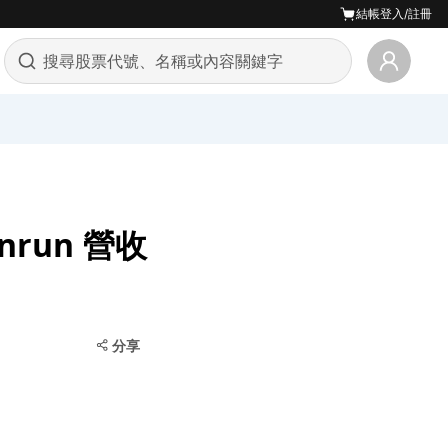
結帳
登入/註冊
run 營收
分享