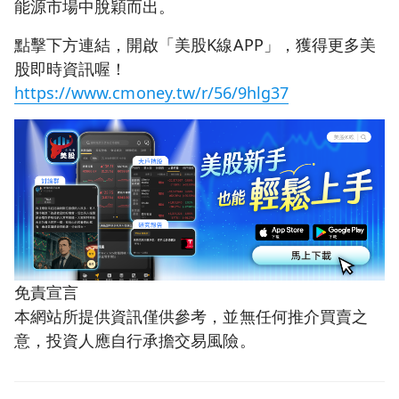
能源市場中脫穎而出。
點擊下方連結，開啟「美股K線APP」，獲得更多美
股即時資訊喔！
https://www.cmoney.tw/r/56/9hlg37
免責宣言
本網站所提供資訊僅供參考，並無任何推介買賣之
意，投資人應自行承擔交易風險。