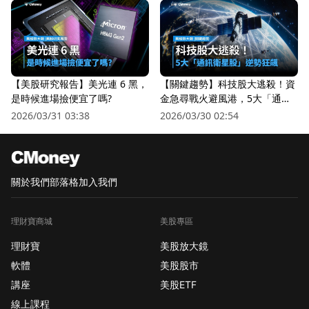
【美股研究報告】美光連 6 黑，
【關鍵趨勢】科技股大逃殺！資
是時候進場撿便宜了嗎?
金急尋戰火避風港，5大「通訊
衛星股」逆勢狂飆
2026/03/31 03:38
2026/03/30 02:54
關於我們
部落格
加入我們
理財寶商城
美股專區
理財寶
美股放大鏡
軟體
美股股市
講座
美股ETF
線上課程