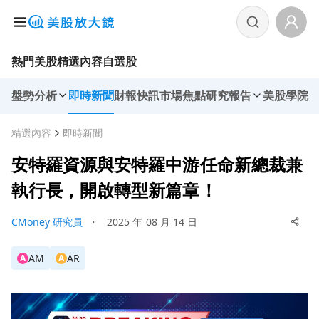
熱門美股
精選內容
自選股
盤勢分析
即時新聞
財報快訊
市場焦點
研究報告
美股學院
精選內容
即時新聞
安特羅資源與安特羅中游任命新總裁兼
執行長，開啟轉型新篇章！
CMoney 研究員
・
2025 年 08 月 14 日
AM
AR
A
A