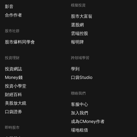
模擬投資
影音
合作作者
股市大富翁
選股網
股市社群
雲端控股
股市爆料同學會
報明牌
投資理財
跨領域學習
投資網誌
學到
Money錢
口袋Studio
投資小學堂
聯絡我們
財經百科
美股放大鏡
客服中心
口袋證券
加入我們
成為CMoney作者
即時股市
場地租借