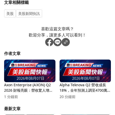
文章相關標籤
美股
美股新聞快訊
喜歡這篇文章嗎？
歡迎分享，讓更多人可以看到！
作者文章
Axon Enterprise (AXON) Q2
Alpha Teknova Q2 營收成長
2026 財報亮眼：營收驚人增長
18%，全年預測上調至4700萬
35%，AI 驅動未來潛力無限！
美元！
1 分鐘前
20 分鐘前
最新文章