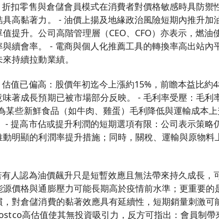
- 折扣零售與倉儲會員模式在消費者對價格敏感時具防禦性，
具高黏著力。 - 油價上揚及地緣政治風險短期內推升加
值提升。公司高階管理層（CEO、CFO）亦表示，燃油
與續會率。 - 電商與個人化推薦工具的轉換率高出站內
未來持續拉動業績。
- 估值已偏高：股價年初迄今上漲約15%，前瞻本益比約4
味著成長預期已被市場部分反映。 - 毛利率受壓：毛利率從
主因為某些新鮮食品（如牛肉、雞蛋）毛利降低與運輸成本
 - 提高市佔或提升利潤的短期選項有限：公司表示策略
推動明顯的利潤率提升措施；同時，關稅、運輸與原物料
 若有人認為油價飆升只是短暫效應且無法帶來持久成長，
能源價格與通膨壓力可能長期高於疫情前水準；更重要的
慣，對倉儲消費的黏著效應具有延續性，短期銷量刺激可
張Costco高估值使其無投資吸引力，反方可指出：會員制