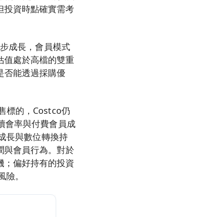
但投資時點確實需考
同步成長，會員模式
估值處於高檔的雙重
是否能透過採購優
的，Costco仍
員續會率與付費會員成
商成長與數位轉換持
潤與會員行為。對於
機；偏好持有的投資
風險。