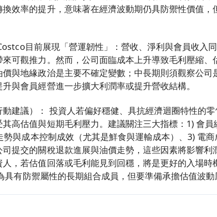
轉換效率的提升，意味著在經濟波動期仍具防禦性價值，
Costco目前展現「營運韌性」：營收、淨利與會員收入
帶來可觀推力。然而，公司面臨成本上升導致毛利壓縮、
油價與地緣政治是主要不確定變數；中長期則須觀察公司
提升與會員經營進一步擴大利潤率或提升營收結構。
動建議）： 投資人若偏好穩健、具抗經濟迴圈特性的零售標
其高估值與短期毛利壓力。建議關注三大指標：1) 會
率走勢與成本控制成效（尤其是鮮食與運輸成本）、3) 電
公司提交的關稅退款進展與油價走勢，這些因素將影響利
資人，若估值回落或毛利能見到回穩，將是更好的入場時
o視為具有防禦屬性的長期組合成員，但要準備承擔估值波動