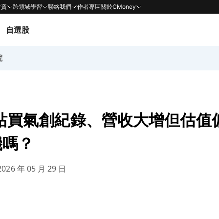
投資
跨領域學習
聯絡我們
作者專區
關於CMoney
自選股
院
o油站買氣創紀錄、營收大增但估
機嗎？
026 年 05 月 29 日