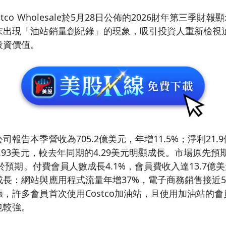
tco Wholesale於5月28日公佈的2026財年第三季財
末出現「油站銷量創紀錄」的現象，吸引投資人重新檢視
投資價值。
報告本季營收為705.2億美元，年增11.5%；淨利21.
.93美元，較去年同期的4.29美元明顯成長。市場原先預期
優於預期。付費會員人數成長4.1%，會員費收入達13.7億美
長：網站與應用程式流量年增37%，電子商務銷售接近5
，許多會員首次使用Costco加油站，且使用加油站的
也較強。