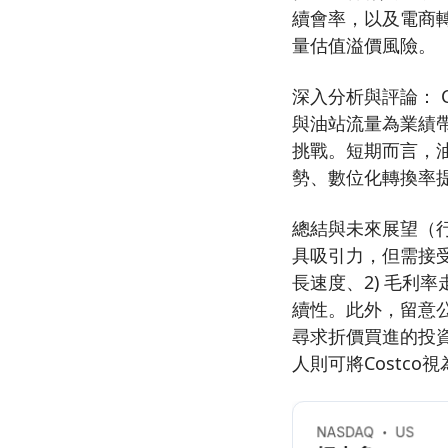
續會率，以及電商
量估值溢價風險。
深入分析與評論： 
與油站流量為業績
挑戰。短期而言，
勢、數位化轉換率
總結與未來展望（行
具吸引力，但需接受
長速度、2) 毛利
續性。此外，留意
尋求折價買進的投
人則可將Costc