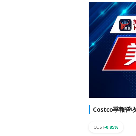
Costco季
COST
-0.85%