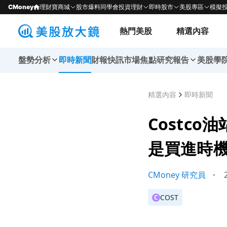
CMoney
理財寶商城
股市爆料同學會
投資理財
即時股市
美股專區
模擬
熱門美股
精選內容
盤勢分析
即時新聞
財報快訊
市場焦點
研究報告
美股學
精選內容
即時新聞
Costc
是買進時
CMoney 研究員
・
2
COST
C