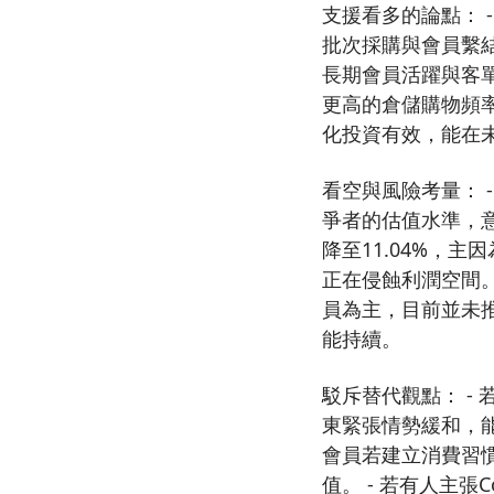
支援看多的論點： 
批次採購與會員繫結
長期會員活躍與客單
更高的倉儲購物頻率
化投資有效，能在
看空與風險考量： 
爭者的估值水準，意
降至11.04%，
正在侵蝕利潤空間。
員為主，目前並未
能持續。
駁斥替代觀點： -
東緊張情勢緩和，
會員若建立消費習
值。 - 若有人主