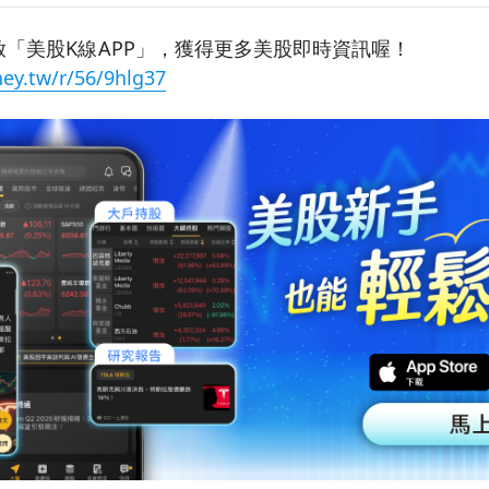
「美股K線APP」，獲得更多美股即時資訊喔！
ey.tw/r/56/9hlg37