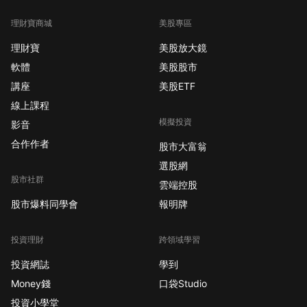
理財寶商城
美股專區
理財寶
美股放大鏡
軟體
美股股市
講座
美股ETF
線上課程
模擬投資
影音
合作作者
股市大富翁
選股網
股市社群
雲端控股
股市爆料同學會
報明牌
投資理財
跨領域學習
投資網誌
學到
Money錢
口袋Studio
投資小學堂