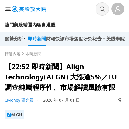
熱門美股
精選內容
自選股
盤勢分析
即時新聞
財報快訊
市場焦點
研究報告
美股學院
精選內容
即時新聞
【22:52 即時新聞】Align
Technology(ALGN) 大漲逾5%／EU
調查純屬程序性、市場解讀風險有限
CMoney 研究員
・
2026 年 07 月 01 日
ALGN
A