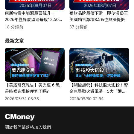
康斯特雷申能源股票飆升，
餐飲品牌股價下滑！即使漢堡王
2026年盈餘展望達每股12.50美
美國銷售激增8.5%也無法提振
元！
18 分鐘前
37 分鐘前
最新文章
【美股研究報告】美光連 6 黑，
【關鍵趨勢】科技股大逃殺！資
是時候進場撿便宜了嗎?
金急尋戰火避風港，5大「通訊
衛星股」逆勢狂飆
2026/03/31 03:38
2026/03/30 02:54
關於我們
部落格
加入我們