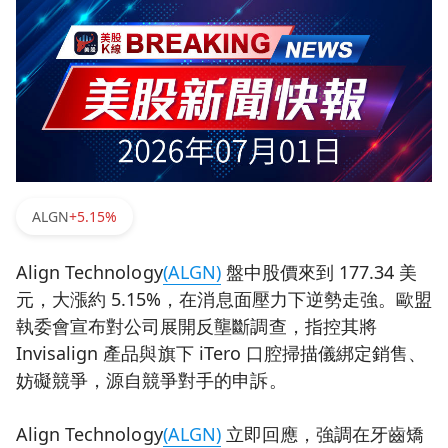
ALGN
+5.15%
Align Technology
(ALGN)
盤中股價來到 177.34 美
元，大漲約 5.15%，在消息面壓力下逆勢走強。歐盟
執委會宣布對公司展開反壟斷調查，指控其將
Invisalign 產品與旗下 iTero 口腔掃描儀綁定銷售、
妨礙競爭，源自競爭對手的申訴。
Align Technology
(ALGN)
立即回應，強調在牙齒矯