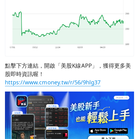
點擊下方連結，開啟「美股K線APP」，獲得更多美
股即時資訊喔！
https://www.cmoney.tw/r/56/9hlg37