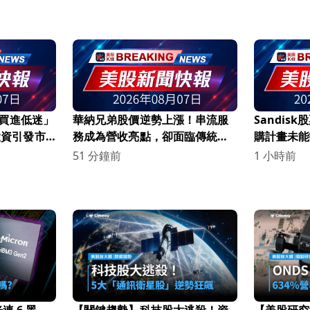
構「買進低迷」
華納兄弟股價逆勢上漲！串流服
Sandis
磅投資引發市
務成為營收亮點，卻面臨傳統媒
購計畫未能
體崩潰危機
51 分鐘前
1 小時前