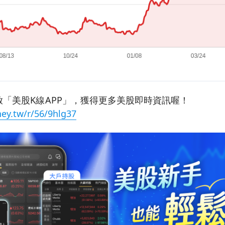
「美股K線APP」，獲得更多美股即時資訊喔！
ey.tw/r/56/9hlg37