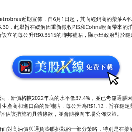
etrobras近期宣佈，自6月1日起，其向經銷商的柴油A
R$3.30，此舉旨在緩解因重新徵收PIS和Cofins稅而帶
設立的每公升R$0.3515的聯邦補貼，顯示出政府對於
s的說法，新價格較2022年底的水平低37.4%，並已考慮通
生產商和進口商的新補貼，每公升為R$1.12，旨在穩
表示仍在評估該措施的具體條款，並會隨後向市場公佈決策。
府面對高油價與通貨膨脹挑戰的一部分策略，特別是在柴