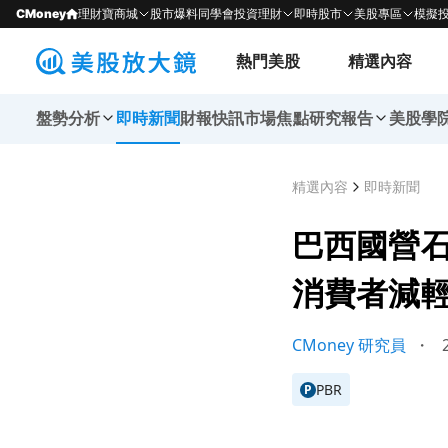
CMoney
理財寶商城
股市爆料同學會
投資理財
即時股市
美股專區
模擬
熱門美股
精選內容
盤勢分析
即時新聞
財報快訊
市場焦點
研究報告
美股學
精選內容
即時新聞
巴西國營石
消費者減
CMoney 研究員
・
2
PBR
P