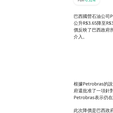
PBR
-0.32%
巴西國營石油公司P
公升R$3.65降至
價反映了巴西政府所
介入。
根據Petrobra
府還批准了一項針對
Petrobras
此次降價是巴西政