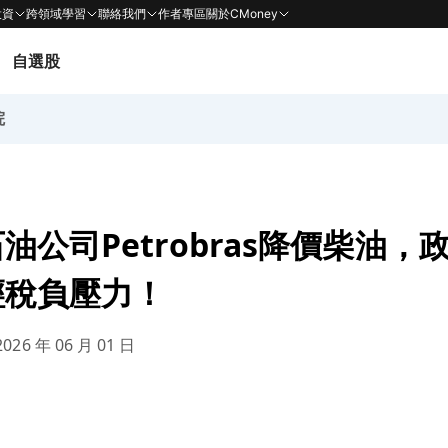
投資
跨領域學習
聯絡我們
作者專區
關於CMoney
自選股
院
油公司Petrobras降價柴油，
輕稅負壓力！
026 年 06 月 01 日