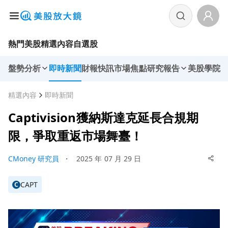
熱門美股
精選內容
自選股
盤勢分析
即時新聞
財報快訊
市場焦點
研究報告
美股學院
精選內容
即時新聞
Captivision獲納斯達克延長合規期
限，爭取重返市場舞臺！
CMoney 研究員
・
2025 年 07 月 29 日
CAPT
C