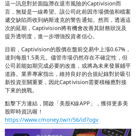
這一訊息對於面臨潛在退市風險的Captivision而
言，無疑是一線希望。該公司此前因市場價值和檔案
遞交缺陷而收到納斯達克的警告通知。然而，透過這
次的延期，Captivision將有機會改善其財務狀況及
提升透明度，進一步增強投資者信心。
目前，Captivision的股價在盤前交易中上漲0.67%，
達到每股1.5美元。儘管市場仍然存在不確定性，但
公司若能如期完成必要的改進，或將為未來發展鋪平
道路。業界專家指出，維持良好的合規紀錄對於吸引
新投資至關重要，因此Captivision需要積極應對接
下來的挑戰。
點擊下方連結，開啟「美股K線APP」，獲得更多美
股即時資訊喔！
https://www.cmoney.tw/r/56/id7ogv