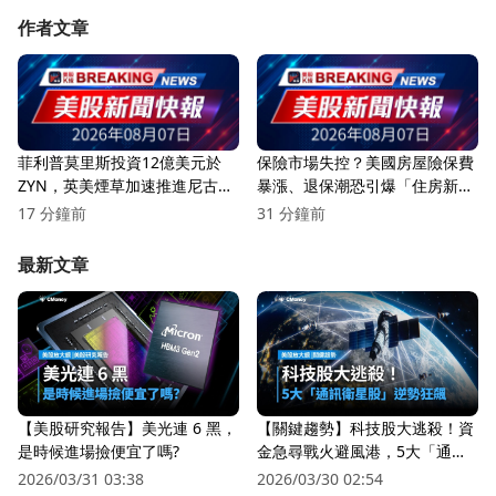
作者文章
菲利普莫里斯投資12億美元於
保險市場失控？美國房屋險保費
ZYN，英美煙草加速推進尼古丁
暴漲、退保潮恐引爆「住房新危
袋市場！
機」
17 分鐘前
31 分鐘前
最新文章
【美股研究報告】美光連 6 黑，
【關鍵趨勢】科技股大逃殺！資
是時候進場撿便宜了嗎?
金急尋戰火避風港，5大「通訊
衛星股」逆勢狂飆
2026/03/31 03:38
2026/03/30 02:54