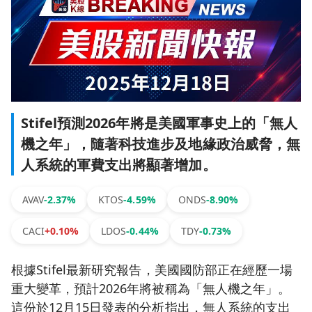
Stifel預測2026年將是美國軍事史上的「無人
機之年」，隨著科技進步及地緣政治威脅，無
人系統的軍費支出將顯著增加。
AVAV
-2.37%
KTOS
-4.59%
ONDS
-8.90%
CACI
+0.10%
LDOS
-0.44%
TDY
-0.73%
根據Stifel最新研究報告，美國國防部正在經歷一場
重大變革，預計2026年將被稱為「無人機之年」。
這份於12月15日發表的分析指出，無人系統的支出