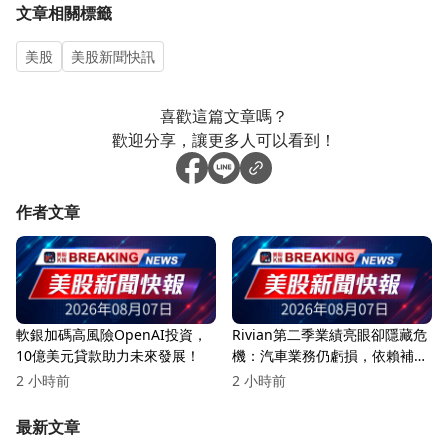
文章相關標籤
美股
美股新聞快訊
喜歡這篇文章嗎？
歡迎分享，讓更多人可以看到！
作者文章
軟銀加碼高風險OpenAI投資，
Rivian第二季業績亮眼卻隱藏危
10億美元貸款助力未來發展！
機：汽車業務仍虧損，依賴補貼
與合作
2 小時前
2 小時前
最新文章