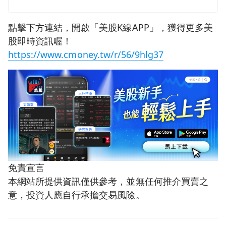
點擊下方連結，開啟「美股K線APP」，獲得更多美
股即時資訊喔！
https://www.cmoney.tw/r/56/9hlg37
免責宣言
本網站所提供資訊僅供參考，並無任何推介買賣之
意，投資人應自行承擔交易風險。