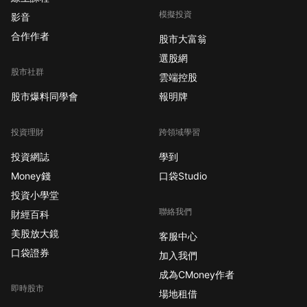
模擬投資
影音
合作作者
股市大富翁
選股網
股市社群
雲端控股
股市爆料同學會
報明牌
投資理財
跨領域學習
投資網誌
學到
Money錢
口袋Studio
投資小學堂
聯絡我們
財經百科
美股放大鏡
客服中心
口袋證券
加入我們
成為CMoney作者
即時股市
場地租借