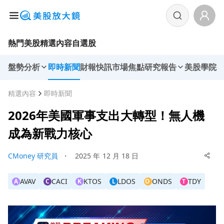
熱門美股
精選內容
自選股
盤勢分析
即時新聞
財報快訊
市場焦點
研究報告
美股學院
精選內容
即時新聞
2026年美國軍事支出大轉型！無人機
成為新戰力核心
CMoney 研究員
・
2025 年 12 月 18 日
AVAV
CACI
KTOS
LDOS
ONDS
TDY
A
C
K
L
O
T