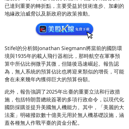
已達到重要的轉折點，主要受益於技術進步、加劇的
地緣政治威脅以及新政府的政策推動。
Stifel的分析師Jonathan Siegmann將當前的國防環
境與1935年的載人飛行器相比，那時航空在軍事預
算中所佔比例微乎其微，但隨後迅速崛起。報告認
為，無人系統的預算佔比也將迎來類似的增長，可能
會在未來幾年內獲得巨大的預算份額。
此外，報告強調了2025年出臺的重要立法和行政措
施，包括特朗普總統簽署的多項行政命令，以現代化
國防採購並提升美國無人機能力。其中，「美麗的大
法案」明確撥款數十億美元用於無人機基礎設施，涵
蓋各種無人作戰平臺的資金分配。