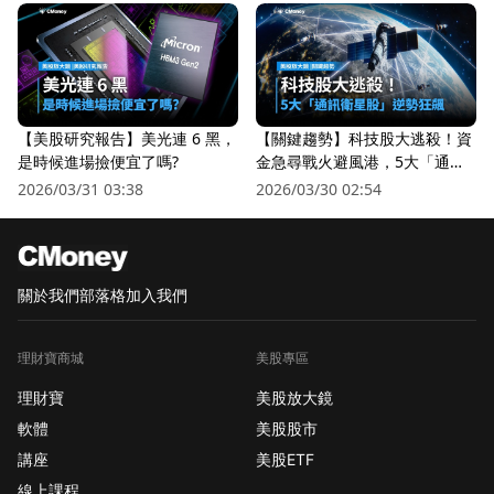
【美股研究報告】美光連 6 黑，
【關鍵趨勢】科技股大逃殺！資
是時候進場撿便宜了嗎?
金急尋戰火避風港，5大「通訊
衛星股」逆勢狂飆
2026/03/31 03:38
2026/03/30 02:54
關於我們
部落格
加入我們
理財寶商城
美股專區
理財寶
美股放大鏡
軟體
美股股市
講座
美股ETF
線上課程