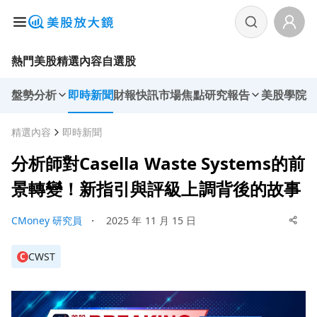
熱門美股
精選內容
自選股
盤勢分析
即時新聞
財報快訊
市場焦點
研究報告
美股學院
精選內容
即時新聞
分析師對Casella Waste Systems的前
景轉變！新指引與評級上調背後的故事
CMoney 研究員
・
2025 年 11 月 15 日
CWST
C