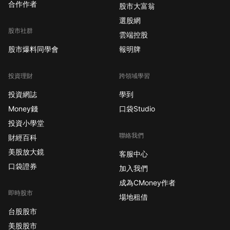
合作作者
股市大富翁
選股網
股市社群
雲端控股
股市爆料同學會
報明牌
投資理財
跨領域學習
投資網誌
學到
Money錢
口袋Studio
投資小學堂
聯絡我們
財經百科
美股放大鏡
客服中心
口袋證券
加入我們
成為CMoney作者
即時股市
場地租借
台股股市
美股股市