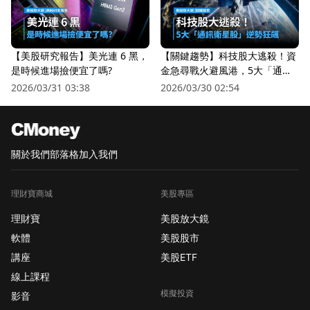
【美股研究報告】美光連 6 黑，
【關鍵趨勢】科技股大逃殺！資
是時候進場撿便宜了嗎?
金急尋戰火避風港，5大「通訊
衛星股」逆勢狂飆
2026/03/31 03:38
2026/03/30 02:54
關於我們
部落格
加入我們
理財寶商城
美股專區
理財寶
美股放大鏡
軟體
美股股市
講座
美股ETF
線上課程
模擬投資
影音