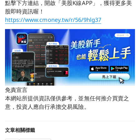
點擊下方連結，開啟「美股K線APP」，獲得更多美
股即時資訊喔！
https://www.cmoney.tw/r/56/9hlg37
免責宣言
本網站所提供資訊僅供參考，並無任何推介買賣之
意，投資人應自行承擔交易風險。
文章相關標籤