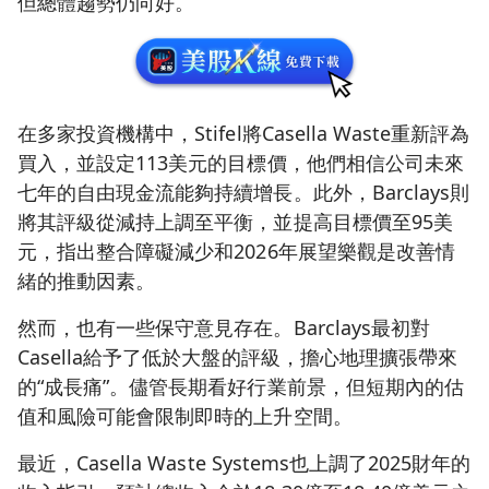
但總體趨勢仍向好。
在多家投資機構中，Stifel將Casella Waste重新評為
買入，並設定113美元的目標價，他們相信公司未來
七年的自由現金流能夠持續增長。此外，Barclays則
將其評級從減持上調至平衡，並提高目標價至95美
元，指出整合障礙減少和2026年展望樂觀是改善情
緒的推動因素。
然而，也有一些保守意見存在。Barclays最初對
Casella給予了低於大盤的評級，擔心地理擴張帶來
的“成長痛”。儘管長期看好行業前景，但短期內的估
值和風險可能會限制即時的上升空間。
最近，Casella Waste Systems也上調了2025財年的