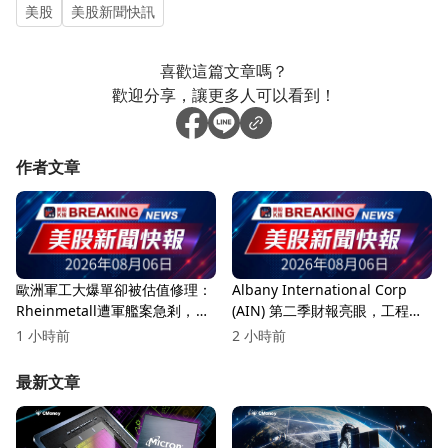
美股
美股新聞快訊
喜歡這篇文章嗎？
歡迎分享，讓更多人可以看到！
作者文章
歐洲軍工大爆單卻被估值修理：
Albany International Corp
Rheinmetall遭軍艦案急剎，防
(AIN) 第二季財報亮眼，工程複
務股進入「交貨考驗期」
合材料創新高！
1 小時前
2 小時前
最新文章