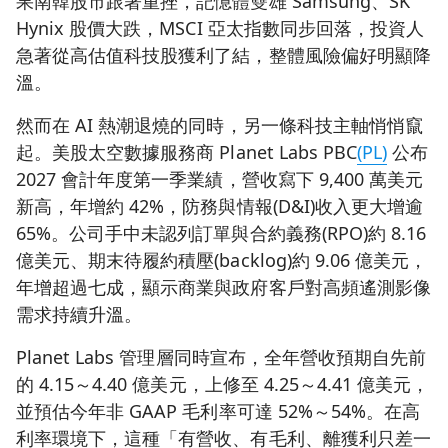
果南韓股市跟著重挫，記憶體雙雄 Samsung、SK
Hynix 股價大跌，MSCI 亞太指數同步回落，投資人
急著從高估值科技股獲利了結，整體風險偏好明顯降
溫。
然而在 AI 熱潮退燒的同時，另一條科技主軸悄悄竄
起。美股太空數據服務商 Planet Labs PBC
(PL)
公布
2027 會計年度第一季業績，營收寫下 9,400 萬美元
新高，年增約 42%，防務與情報(D&I)收入更大增逾
65%。公司手中未認列訂單與合約義務(RPO)約 8.16
億美元、期末待履約積壓(backlog)約 9.06 億美元，
年增超過七成，顯示商業與政府客戶對高頻遙測影像
需求持續升溫。
Planet Labs 管理層同時宣布，全年營收預期自先前
的 4.15～4.40 億美元，上修至 4.25～4.41 億美元，
並預估今年非 GAAP 毛利率可達 52%～54%。在高
利率環境下，這種「有營收、有毛利、離獲利只差一