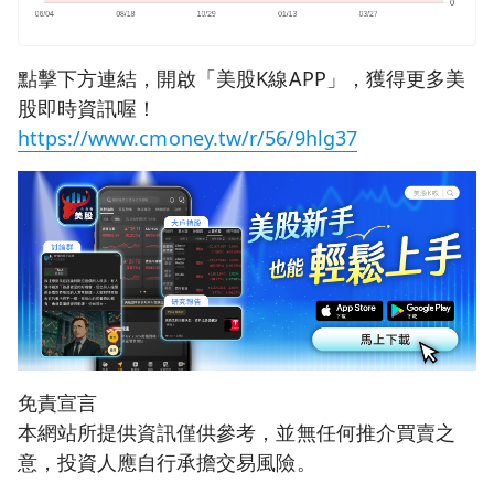
點擊下方連結，開啟「美股K線APP」，獲得更多美
股即時資訊喔！
https://www.cmoney.tw/r/56/9hlg37
免責宣言
本網站所提供資訊僅供參考，並無任何推介買賣之
意，投資人應自行承擔交易風險。