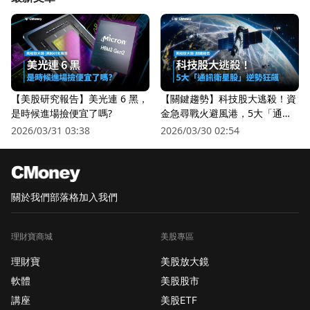
【美股研究報告】美光連 6 黑，
【關鍵趨勢】科技股大逃殺！資
是時候進場撿便宜了嗎?
金急尋戰火避風港，5大「通訊
衛星股」逆勢狂飆
2026/03/31 03:38
2026/03/30 02:54
關於我們
部落格
加入我們
理財寶商城
美股專區
理財寶
美股放大鏡
軟體
美股股市
講座
美股ETF