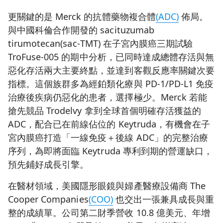
更關鍵的是 Merck 的抗體藥物複合體
(ADC)
佈局。
與中國科倫合作開發的 sacituzumab
tirumotecan(sac‑TMT) 在子宮內膜癌三期試驗
TroFuse‑005 的期中分析，已同時達成總體存活與無
惡化存活兩大主要終點，並達到客觀反應率關鍵次要
指標。這個族群多為經鉑類化療與 PD‑1/PD‑L1 免疫
治療後疾病仍惡化的患者，選擇極少。Merck 若能
搶先競品 Trodelvy 拿到全球首個明確存活獲益的
ADC，配合已在前線佔位的 Keytruda，有機會在子
宮內膜癌打造「一線免疫＋後線 ADC」的完整治療
序列，為即將面臨 Keytruda 專利到期的營運缺口，
預先鋪好成長引擎。
在醫材領域，美國隱形眼鏡與婦產醫療設備商 The
Cooper Companies
(COO)
也交出一張兼具成長與重
整的成績單。公司第二財季營收 10.8 億美元、年增