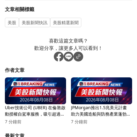
文章相關標籤
美股
美股新聞快訊
美股精選新聞
喜歡這篇文章嗎？
歡迎分享，讓更多人可以看到！
作者文章
Uber技術公司 (UBER) 在倫敦啟
JPMorgan推出1.5兆美元計畫
動授權自駕車服務，吸引超過10
助力美國造船與防務產業蓬勃發
萬人報名！
展！
7 分鐘前
7 分鐘前
最新文章