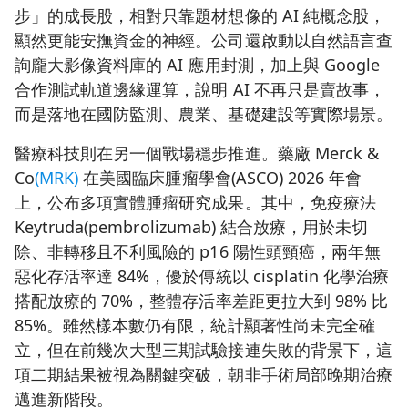
步」的成長股，相對只靠題材想像的 AI 純概念股，
顯然更能安撫資金的神經。公司還啟動以自然語言查
詢龐大影像資料庫的 AI 應用封測，加上與 Google
合作測試軌道邊緣運算，說明 AI 不再只是賣故事，
而是落地在國防監測、農業、基礎建設等實際場景。
醫療科技則在另一個戰場穩步推進。藥廠 Merck &
Co
(MRK)
在美國臨床腫瘤學會(ASCO) 2026 年會
上，公布多項實體腫瘤研究成果。其中，免疫療法
Keytruda(pembrolizumab) 結合放療，用於未切
除、非轉移且不利風險的 p16 陽性頭頸癌，兩年無
惡化存活率達 84%，優於傳統以 cisplatin 化學治療
搭配放療的 70%，整體存活率差距更拉大到 98% 比
85%。雖然樣本數仍有限，統計顯著性尚未完全確
立，但在前幾次大型三期試驗接連失敗的背景下，這
項二期結果被視為關鍵突破，朝非手術局部晚期治療
邁進新階段。