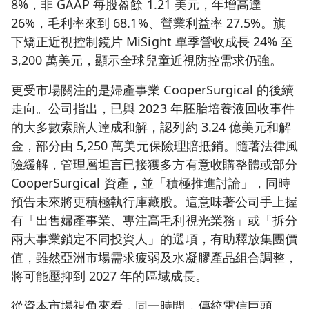
8%，非 GAAP 每股盈餘 1.21 美元，年增高達
26%，毛利率來到 68.1%、營業利益率 27.5%。旗
下矯正近視控制鏡片 MiSight 單季營收成長 24% 至
3,200 萬美元，顯示全球兒童近視防控需求仍強。
更受市場關注的是婦產事業 CooperSurgical 的後續
走向。公司指出，已與 2023 年胚胎培養液回收事件
的大多數索賠人達成和解，認列約 3.24 億美元和解
金，部分由 5,250 萬美元保險理賠抵銷。隨著法律風
險緩解，管理層坦言已接獲多方有意收購整體或部分
CooperSurgical 資產，並「積極推進討論」，同時
預告未來將更積極執行庫藏股。這意味著公司手上握
有「出售婦產事業、專注高毛利視光業務」或「拆分
兩大事業鎖定不同投資人」的選項，有助釋放集團價
值，雖然亞洲市場需求疲弱及水凝膠產品組合調整，
將可能壓抑到 2027 年的區域成長。
從資本市場視角來看，同一時間，傳統電信巨頭