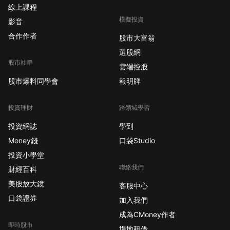
線上課程
模擬投資
影音
合作作者
股市大富翁
選股網
股市社群
雲端控股
股市爆料同學會
報明牌
投資理財
跨領域學習
投資網誌
學到
Money錢
口袋Studio
投資小學堂
聯絡我們
財經百科
美股放大鏡
客服中心
口袋證券
加入我們
成為CMoney作者
即時股市
場地租借