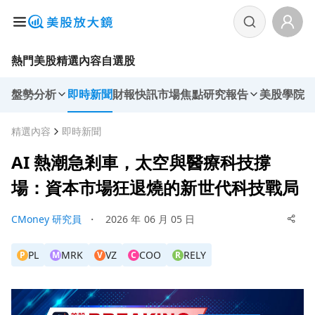
熱門美股
精選內容
自選股
盤勢分析
即時新聞
財報快訊
市場焦點
研究報告
美股學院
精選內容
即時新聞
AI 熱潮急剎車，太空與醫療科技撐
場：資本市場狂退燒的新世代科技戰局
CMoney 研究員
・
2026 年 06 月 05 日
PL
MRK
VZ
COO
RELY
P
M
V
C
R