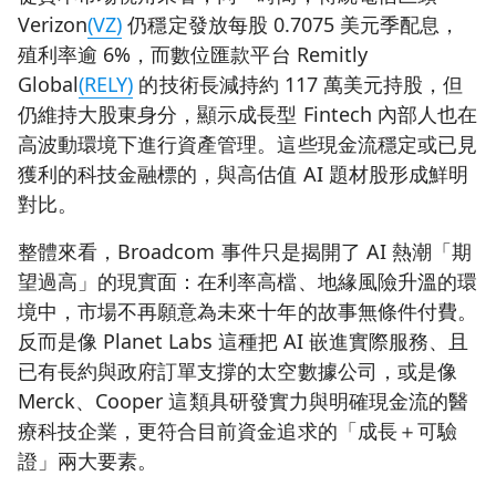
Verizon
(VZ)
仍穩定發放每股 0.7075 美元季配息，
殖利率逾 6%，而數位匯款平台 Remitly
Global
(RELY)
的技術長減持約 117 萬美元持股，但
仍維持大股東身分，顯示成長型 Fintech 內部人也在
高波動環境下進行資產管理。這些現金流穩定或已見
獲利的科技金融標的，與高估值 AI 題材股形成鮮明
對比。
整體來看，Broadcom 事件只是揭開了 AI 熱潮「期
望過高」的現實面：在利率高檔、地緣風險升溫的環
境中，市場不再願意為未來十年的故事無條件付費。
反而是像 Planet Labs 這種把 AI 嵌進實際服務、且
已有長約與政府訂單支撐的太空數據公司，或是像
Merck、Cooper 這類具研發實力與明確現金流的醫
療科技企業，更符合目前資金追求的「成長＋可驗
證」兩大要素。