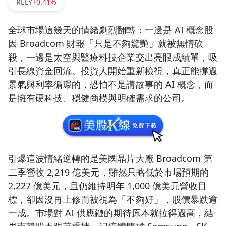
RELY
+0.41%
全球市場這幾天的情緒劇烈翻轉：一邊是 AI 概念股
因 Broadcom 財報「只是不夠驚艷」就被無情砍
殺，一邊是太空與醫療科技企業交出亮眼成績單，吸
引長線資金回流。投資人開始重新檢視，真正能撐過
景氣與利率循環的，恐怕不是講故事的 AI 概念，而
是擁有硬科技、穩健商模與明確需求的公司。
引爆這波情緒逆轉的是美國晶片大廠 Broadcom 第
二季營收 2,219 億美元，雖然只略低於市場預期的
2,227 億美元，且仍維持明年 1,000 億美元營收目
標，卻因沒再上修而被視為「不夠好」，股價暴跌逾
一成。市場對 AI 供應鏈的期待原本就拉得過高，結