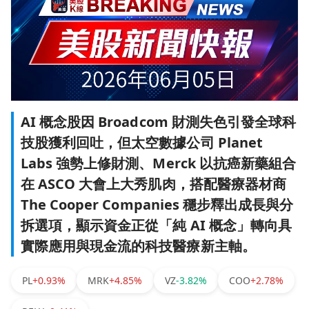
AI 概念股因 Broadcom 財測失色引發全球科
技股獲利回吐，但太空數據公司 Planet
Labs 強勢上修財測、Merck 以抗癌新藥組合
在 ASCO 大會上大秀肌肉，搭配醫療器材商
The Cooper Companies 穩步釋出成長與分
拆選項，顯示資金正從「純 AI 概念」轉向具
實際應用與現金流的科技醫療新主軸。
PL
+0.93%
MRK
+4.85%
VZ
-3.82%
COO
+2.78%