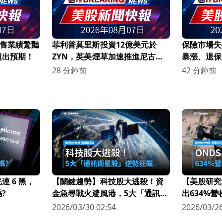
2 銷售業績驚豔
菲利普莫里斯投資12億美元於
保險市場失
超出預期！
ZYN，英美煙草加速推進尼古丁
暴漲、退保
袋市場！
機」
28 分鐘前
42 分鐘前
 6 黑，
【關鍵趨勢】科技股大逃殺！資
【美股研究
?
金急尋戰火避風港，5大「通訊衛
出634%
星股」逆勢狂飆
科技新星
2026/03/30 02:54
2026/03/26