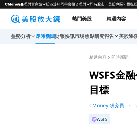
CMoney
理財寶商城
股市爆料同學會
投資理財
即時股市
美股專區
模擬
熱門美股
精選內容
盤勢分析
即時新聞
財報快訊
市場焦點
研究報告
美股學
精選內容
即時新聞
WSFS金
目標
CMoney 研究員
・
2
WSFS
W