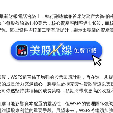
最新財報電話會議上，執行副總裁兼首席財務官大衛·伯格（Da
心每股盈餘為1.40美元，核心資產報酬率達1.48%，
.7%。這些資料均較第二季有所提升，顯示出穩健的資產
回暖，WSFS還宣佈了增強的股票回購計劃，旨在進一步
來的成長潛力充滿信心，將專注於擴充套件貸款管道以支
公司依然堅持其積極的成長策略，預期將帶來更高的收益
回購可能影響資本配置的靈活性，但WSFS的管理團隊強
是維護股東利益的重要手段。展望未來，WSFS將繼續加