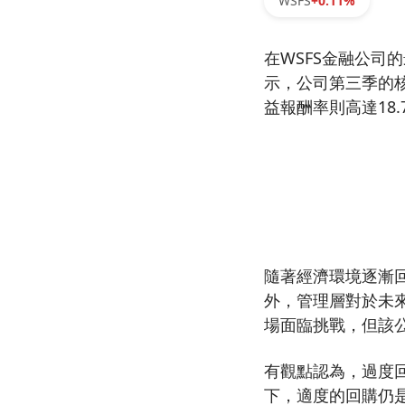
WSFS
+0.11%
在WSFS金融公司的
示，公司第三季的核
益報酬率則高達18
隨著經濟環境逐漸
外，管理層對於未
場面臨挑戰，但該
有觀點認為，過度
下，適度的回購仍