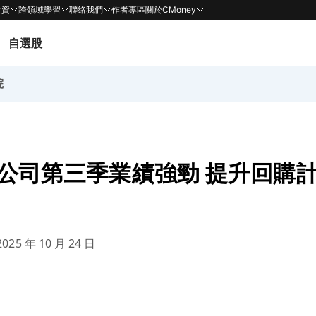
投資
跨領域學習
聯絡我們
作者專區
關於CMoney
自選股
院
融公司第三季業績強勁 提升回購
025 年 10 月 24 日