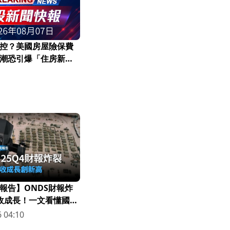
控？美國房屋險保費
潮恐引爆「住房新危
報告】ONDS財報炸
營收成長！一文看懂國防
 04:10