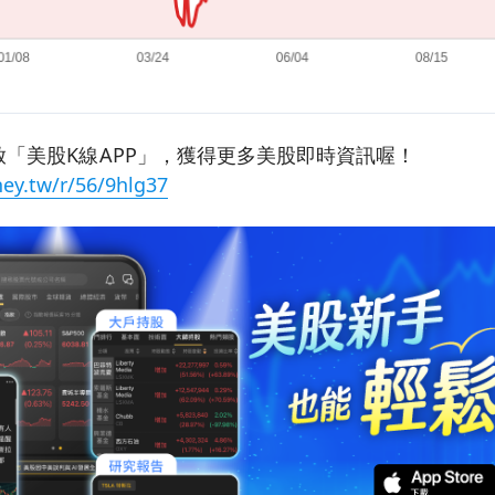
「美股K線APP」，獲得更多美股即時資訊喔！
ey.tw/r/56/9hlg37