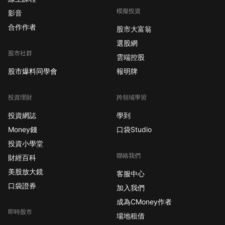
模擬投資
影音
合作作者
股市大富翁
選股網
股市社群
雲端控股
股市爆料同學會
報明牌
投資理財
跨領域學習
投資網誌
學到
Money錢
口袋Studio
投資小學堂
聯絡我們
財經百科
美股放大鏡
客服中心
口袋證券
加入我們
成為CMoney作者
即時股市
場地租借