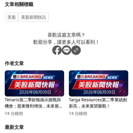
文章相關標籤
美股
美股新聞快訊
喜歡這篇文章嗎？
歡迎分享，讓更多人可以看到！
作者文章
Tenaris第二季財報揭示挑戰與
Targa Resources第二季業績創
機會：股東獲利增強，未來展望
新高，未來展望樂觀！
樂觀！
14 分鐘前
14 分鐘前
最新文章