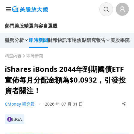
熱門美股
精選內容
自選股
盤勢分析
即時新聞
財報快訊
市場焦點
研究報告
美股學院
精選內容
即時新聞
iShares iBonds 2044年到期國債ETF
宣佈每月分配金額為$0.0932，引發投
資者關注！
CMoney 研究員
・
2026 年 07 月 01 日
IBGA
I