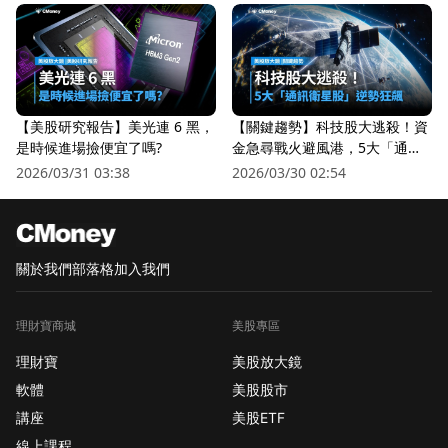
【美股研究報告】美光連 6 黑，
【關鍵趨勢】科技股大逃殺！資
是時候進場撿便宜了嗎?
金急尋戰火避風港，5大「通訊
衛星股」逆勢狂飆
2026/03/31 03:38
2026/03/30 02:54
關於我們
部落格
加入我們
理財寶商城
美股專區
理財寶
美股放大鏡
軟體
美股股市
講座
美股ETF
線上課程