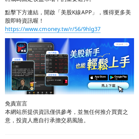
點擊下方連結，開啟「美股K線APP」，獲得更多美
股即時資訊喔！
https://www.cmoney.tw/r/56/9hlg37
免責宣言
本網站所提供資訊僅供參考，並無任何推介買賣之
意，投資人應自行承擔交易風險。