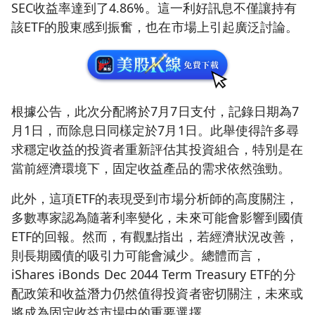
SEC收益率達到了4.86%。這一利好訊息不僅讓持有
該ETF的股東感到振奮，也在市場上引起廣泛討論。
根據公告，此次分配將於7月7日支付，記錄日期為7
月1日，而除息日同樣定於7月1日。此舉使得許多尋
求穩定收益的投資者重新評估其投資組合，特別是在
當前經濟環境下，固定收益產品的需求依然強勁。
此外，這項ETF的表現受到市場分析師的高度關注，
多數專家認為隨著利率變化，未來可能會影響到國債
ETF的回報。然而，有觀點指出，若經濟狀況改善，
則長期國債的吸引力可能會減少。總體而言，
iShares iBonds Dec 2044 Term Treasury ETF的分
配政策和收益潛力仍然值得投資者密切關注，未來或
將成為固定收益市場中的重要選擇。