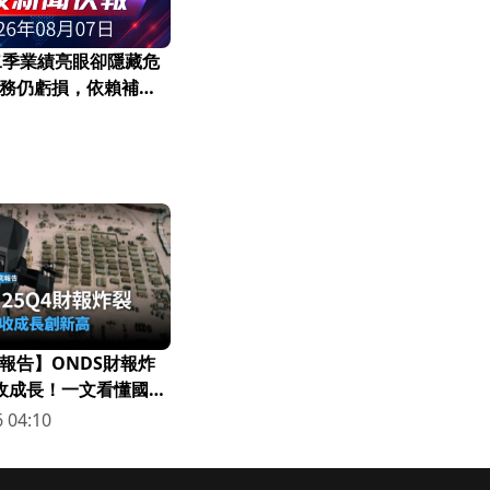
第二季業績亮眼卻隱藏危
務仍虧損，依賴補貼
報告】ONDS財報炸
營收成長！一文看懂國防
 04:10