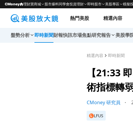
CMoney
理財寶商城
股市爆料同學會
投資理財
即時股市
美股專區
模擬
熱門美股
精選內容
盤勢分析
即時新聞
財報快訊
市場焦點
研究報告
美股學
精選內容
即時新聞
【21:33 
術指標轉
CMoney 研究員
・
2
LFUS
L