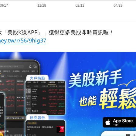
「美股K線APP」，獲得更多美股即時資訊喔！
ey.tw/r/56/9hlg37