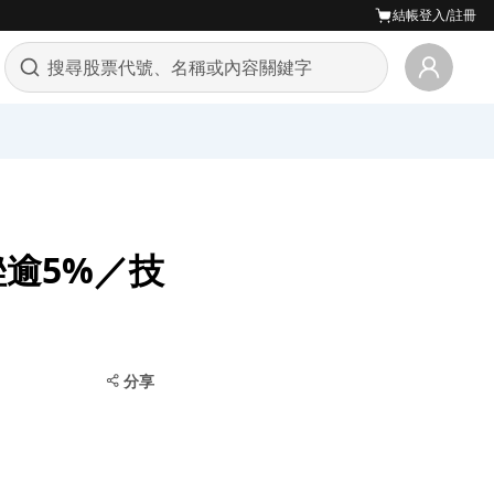
結帳
登入/註冊
 重挫逾5%／技
分享