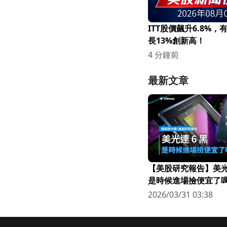
ITT股價飆升6.8%
長13%創新高！
4 分鐘前
最新文章
【美股研究報告】美光連
是時候進場撿便宜了嗎
2026/03/31 03:38