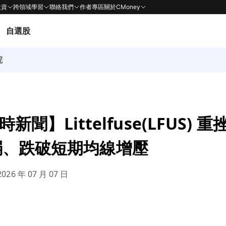
投資
跨領域學習
聯絡我們
作者專區
關於CMoney
自選股
院
即時新聞】Littelfuse(LFUS)
弱、跌破短期均線增壓
026 年 07 月 07 日