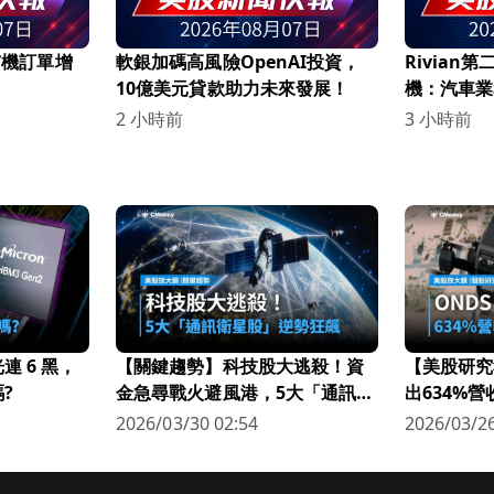
，有機訂單增
軟銀加碼高風險OpenAI投資，
Rivian
10億美元貸款助力未來發展！
機：汽車業
與合作
2 小時前
3 小時前
 6 黑，
【關鍵趨勢】科技股大逃殺！資
【美股研究
?
金急尋戰火避風港，5大「通訊衛
出634%
星股」逆勢狂飆
科技新星
2026/03/30 02:54
2026/03/26