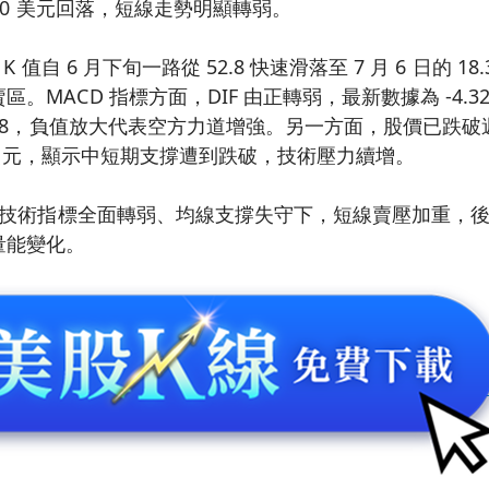
9.10 美元回落，短線走勢明顯轉弱。
K 值自 6 月下旬一路從 52.8 快速滑落至 7 月 6 日的 
MACD 指標方面，DIF 由正轉弱，最新數據為 -4.32，與
128，負值放大代表空方力道增強。另一方面，股價已跌破週線 
75 美元，顯示中短期支撐遭到跌破，技術壓力續增。
 在技術指標全面轉弱、均線支撐失守下，短線賣壓加重，後續
量能變化。