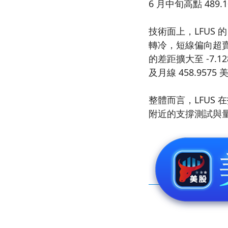
6 月中旬高點 48
技術面上，LFUS 的 
轉冷，短線偏向超賣區。
的差距擴大至 -7.
及月線 458.95
整體而言，LFUS
附近的支撐測試與