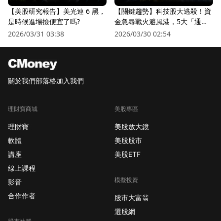
【美股研究報告】美光連 6 黑，
【關鍵趨勢】科技股大逃殺！資
是時候進場撿便宜了嗎?
金急尋戰火避風港，5大「通訊
衛星股」逆勢狂飆
2026/03/31 03:38
2026/03/30 02:54
關於我們
部落格
加入我們
理財寶商城
美股專區
理財寶
美股放大鏡
軟體
美股股市
講座
美股ETF
線上課程
模擬投資
影音
合作作者
股市大富翁
選股網