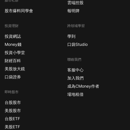
股市社群
雲端控股
股市爆料同學會
報明牌
投資理財
跨領域學習
投資網誌
學到
Money錢
口袋Studio
投資小學堂
聯絡我們
財經百科
美股放大鏡
客服中心
口袋證券
加入我們
成為CMoney作者
即時股市
場地租借
台股股市
美股股市
台股ETF
美股ETF