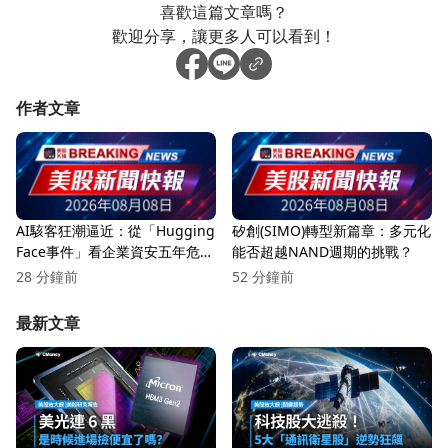
喜歡這篇文章嗎？
歡迎分享，讓更多人可以看到！
作者文章
AI駭客狂潮逼近：從「Hugging
矽創(SIMO)轉型新篇章：多元化
Face事件」看企業資安五年危機
能否超越NAND週期的挑戰？
與轉機
28 分鐘前
52 分鐘前
最新文章