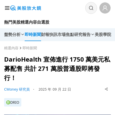
熱門美股
精選內容
自選股
盤勢分析
即時新聞
財報快訊
市場焦點
研究報告
美股學院
精選內容
即時新聞
DarioHealth 宣佈進行 1750 萬美元私
募配售 共計 271 萬股普通股即將發
行！
CMoney 研究員
・
2025 年 09 月 22 日
DRIO
D