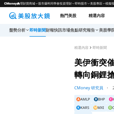
CMoney
理財寶商城
股市爆料同學會
投資理財
即時股市
美股專區
模擬
熱門美股
精選內容
盤勢分析
即時新聞
財報快訊
市場焦點
研究報告
美股學
精選內容
即時新聞
美伊衝突
轉向銅鋰
CMoney 研究員
・
2
AMLP
BHP
A
B
C
KARS
MXI
K
M
O