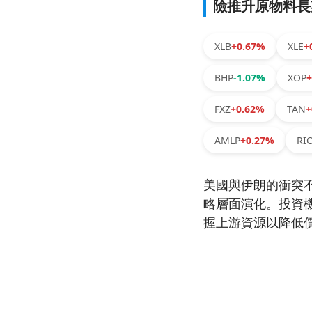
險推升原物料長
XLB
+0.67%
XLE
+
BHP
-1.07%
XOP
FXZ
+0.62%
TAN
+
AMLP
+0.27%
RI
美國與伊朗的衝突
略層面演化。投資
握上游資源以降低