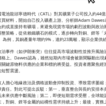
電池龍頭寧德時代（CATL）對其礦業子公司投入約44
買材料，開始自己投入礦產上游。分析師Adam Dawe
合約或直接持有礦場，來避免現貨市場的劇烈波動與政治
調整策略，從依賴鐵礦石的模式，逐步轉向對銅、鋰等「
nto）為例，其銅產量年增約9%，達約23萬噸，顯示企業
政治事件（如伊朗衝突）往往提高市場波動性並推升風險
格上。Dawes認為，雖然短期內市場會被新聞驅動出
握關鍵原物料供應的企業和標的將受益。投資者應聚焦經
的短暫震盪。
有人擔心地緣政治及價格波動會抑制投資、導致需求萎縮
障責任。對此可提出反駁：第一，垂直整合與長約安排本
低未來供應中斷風險；第二，即便短期需求受壓，全球能
在，對銅、鋰等金屬的結構性需求持續上升；最後，實務