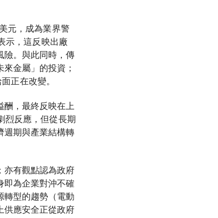
億美元，成為業界警
s表示，這反映出廠
風險。與此同時，傳
未來金屬」的投資；
供給面正在改變。
溢酬，最終反映在上
現劇烈反應，但從長期
濟週期與產業結構轉
；亦有觀點認為政府
身即為企業對沖不確
源轉型的趨勢（電動
上供應安全正從政府