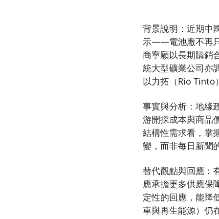
背景說明：近期中國
示——電池廠不再只
商寧願以長期購銷
統大型礦業公司亦
以力拓（Rio Ti
事實與分析：地緣
游開採成本與商品價
結構性需求看，掌
變，而非每日新聞
替代觀點與回應：
應承擔更多供應保
定性的回應，能降
車與再生能源）仍