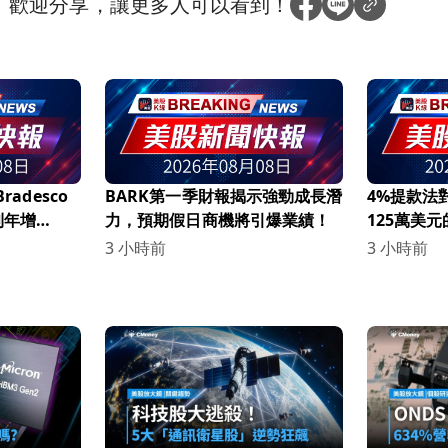
？
歡迎分享，讓更多人可以看到！
radesco
BARK第一季財報揭示強勁成長潛
4%提款法
利年增
力，預期假日商機將引爆業績！
125萬美
3 小時前
3 小時前