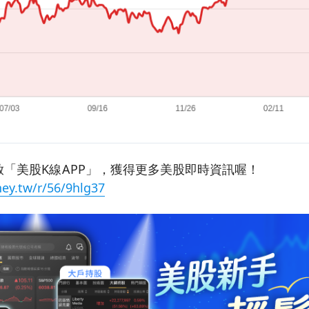
「美股K線APP」，獲得更多美股即時資訊喔！
ey.tw/r/56/9hlg37