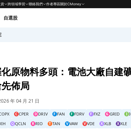
投資
跨領域學習
聯絡我們
作者專區
關於CMoney
自選股
院
催化原物料多頭：電池大廠自建
搶先佈局
026 年 04 月 21 日
COPX
CPER
DRIV
FAN
FDRV
FXZ
GRID
C
D
F
F
F
G
I
OIH
QCLN
RIO
TAN
VAW
VDE
XLB
XLE
Q
R
T
V
V
X
X