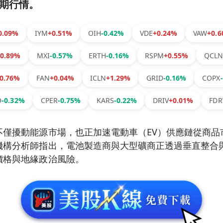
期行情。
0.09%
IYM
+0.51%
OIH
-0.42%
VDE
+0.24%
VAW
+0.
+0.89%
MXI
-0.57%
ERTH
-0.16%
RSPM
+0.55%
QCL
0.76%
FAN
+0.04%
ICLN
+1.29%
GRID
-0.16%
COPX
O
-0.32%
CPER
-0.75%
KARS
-0.22%
DRIV
+0.01%
FDR
不僅擾動能源市場，也正加速電動車（EV）供應鏈從商品
機構分析師指出，電池製造商與大型礦商正透過垂直整合
價格與地緣政治風險。