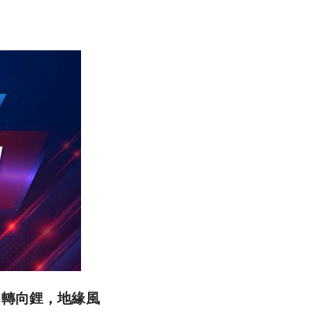
、轉向鋰，地緣風