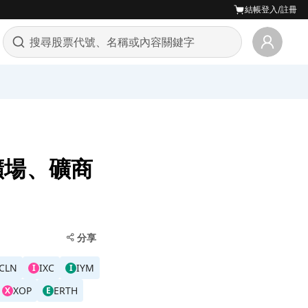
結帳
登入/註冊
礦場、礦商
分享
ICLN
IXC
IYM
I
I
XOP
ERTH
X
E