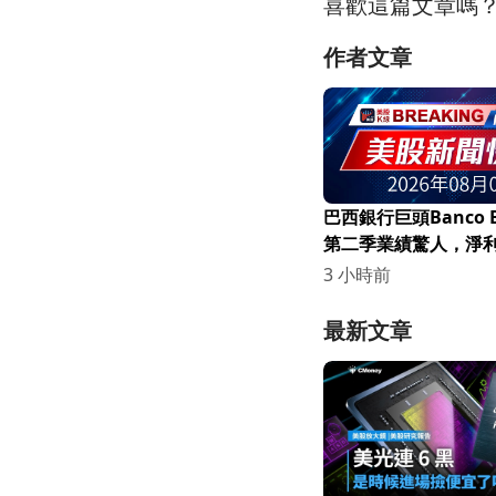
喜歡這篇文章嗎
作者文章
巴西銀行巨頭Banco B
第二季業績驚人，淨
16.2%！
3 小時前
最新文章