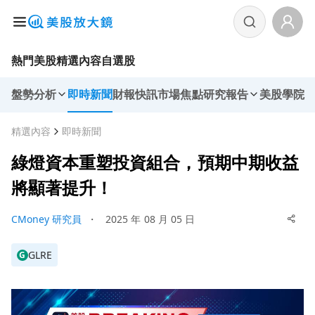
熱門美股
精選內容
自選股
盤勢分析
即時新聞
財報快訊
市場焦點
研究報告
美股學院
精選內容
即時新聞
綠燈資本重塑投資組合，預期中期收益
將顯著提升！
CMoney 研究員
・
2025 年 08 月 05 日
GLRE
G