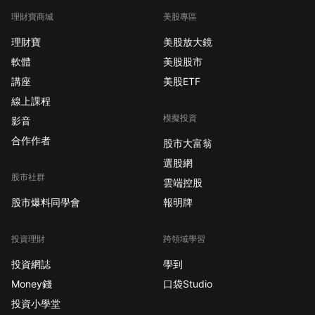
理財寶商城
美股專區
理財寶
美股放大鏡
軟體
美股股市
講座
美股ETF
線上課程
模擬投資
影音
合作作者
股市大富翁
選股網
股市社群
雲端控股
股市爆料同學會
報明牌
投資理財
跨領域學習
投資網誌
學到
Money錢
口袋Studio
投資小學堂