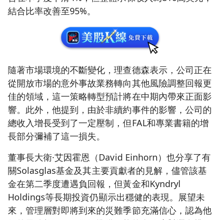
結合比率改善至95%。
隨著市場環境的不斷變化，理查德森表示，公司正在
從開放市場的意外事故業務轉向其他風險調整回報更
佳的領域，這一策略轉型預計將在中期內帶來正面影
響。此外，他提到，由於非續約事件的影響，公司的
總收入增長受到了一定壓制，但FAL和專業書籍的增
長部分彌補了這一損失。
董事長大衛·艾因霍恩（David Einhorn）也分享了有
關Solasglas基金及其主要貢獻者的見解，儘管該基
金在第二季度遭遇負回報，但黃金和Kyndryl
Holdings等長期投資仍顯示出穩健的表現。展望未
來，管理層對即將到來的災難季節充滿信心，認為他