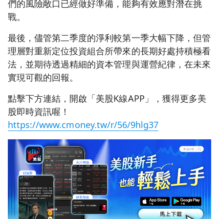
們的風險敞口已經做好準備，能夠有效應對潛在挑
戰。
最後，儘管第二季度的淨利較第一季大幅下降，但管
理層對重新定位投資組合所帶來的長期好處持積極看
法，並期待透過精細的資本管理與運營紀律，在未來
實現可觀的回報。
點擊下方連結，開啟「美股K線APP」，獲得更多美
股即時資訊喔！
https://www.cmoney.tw/r/56/9hlg37