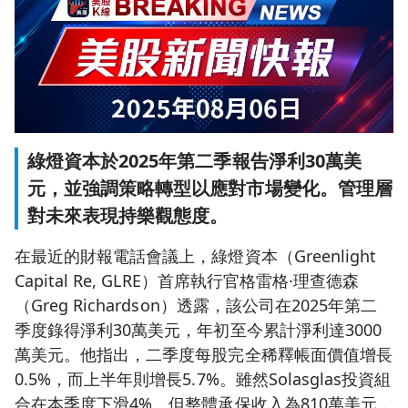
綠燈資本於2025年第二季報告淨利30萬美
元，並強調策略轉型以應對市場變化。管理層
對未來表現持樂觀態度。
在最近的財報電話會議上，綠燈資本（Greenlight
Capital Re, GLRE）首席執行官格雷格·理查德森
（Greg Richardson）透露，該公司在2025年第二
季度錄得淨利30萬美元，年初至今累計淨利達3000
萬美元。他指出，二季度每股完全稀釋帳面價值增長
0.5%，而上半年則增長5.7%。雖然Solasglas投資組
合在本季度下滑4%，但整體承保收入為810萬美元，