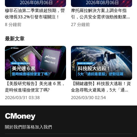
穆菲石油第二季業績超預期，營
摩托羅拉解決方案上調全年指
收增長33.2%引發市場關注！
引，公共安全需求強勁推動業績
飆升
8 分鐘前
27 分鐘前
最新文章
【美股研究報告】美光連 6 黑，
【關鍵趨勢】科技股大逃殺！資
是時候進場撿便宜了嗎?
金急尋戰火避風港，5大「通訊
衛星股」逆勢狂飆
2026/03/31 03:38
2026/03/30 02:54
關於我們
部落格
加入我們