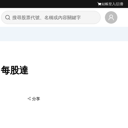
結帳
登入/註冊
，每股達
分享