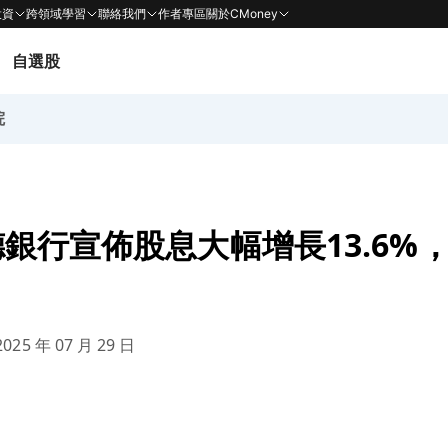
投資
跨領域學習
聯絡我們
作者專區
關於CMoney
自選股
院
銀行宣佈股息大幅增長13.6%
025 年 07 月 29 日