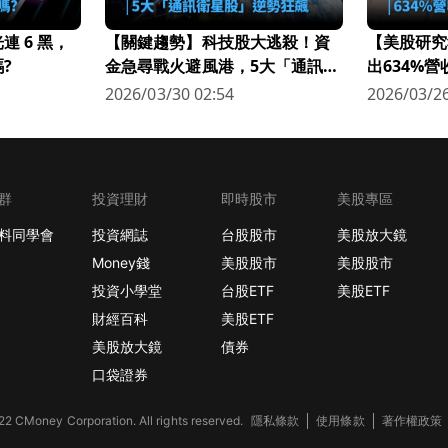
 6 黑，
【關鍵趨勢】科技股大逃殺！資
【美股研究
?
金急尋戰火避風港，5大「通訊衛
出634%
星股」逆勢狂飆
科技新星
2026/03/30 02:54
2026/03/26
群
投資理財
即時股市
美股專區
料同學會
投資網誌
台股股市
美股放大鏡
Money錢
美股股市
美股股市
投資小學堂
台股ETF
美股ETF
財經百科
美股ETF
美股放大鏡
債券
口袋證券
2 CMoney Corporation. All rights reserved.
隱私條款
使用條款
著作權政策