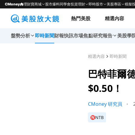
CMoney
理財寶商城
股市爆料同學會
投資理財
即時股市
美股專區
模擬
熱門美股
精選內容
盤勢分析
即時新聞
財報快訊
市場焦點
研究報告
美股學
精選內容
即時新聞
巴特菲爾德
$0.50！
CMoney 研究員
・
2
NTB
N