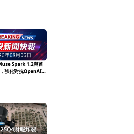
use Spark 1.2與首
，強化對抗OpenAI及
ic的競爭力！