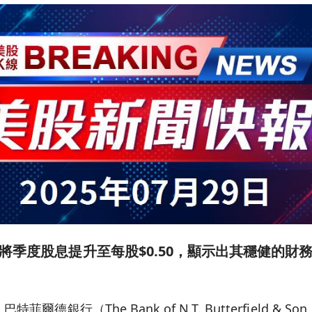
將季度股息提升至每股$0.50，顯示出其穩健的財
德銀行（The Bank of N.T. Butterfield & Son,