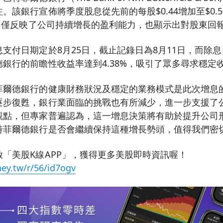
。該銀行宣佈將季度股息從先前的每股$0.44增加至$0.
策不僅反映了公司持續增長的盈利能力，也顯示出對股東回
支付日期定於8月25日，截止記錄日為8月11日，而除息
銀行的前瞻性收益率達到4.38%，吸引了眾多尋求穩定
菲爾德銀行的健康財務狀況及穩定的業務模式是此次增息
逐步復甦，銀行業面臨的挑戰也有所減少，進一步支援了
觀點，但專家普遍認為，這一增息決策將有助於提升公司
特菲爾德銀行是否會繼續保持這種增長勢頭，值得我們密
「美股K線APP」，獲得更多美股即時資訊喔！
ey.tw/r/56/id7ogv