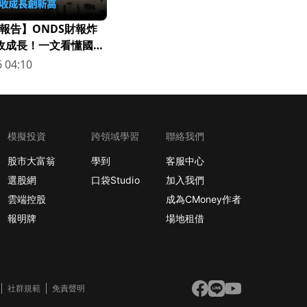
報告】ONDS財報炸
營收成長！一文看懂國防
 04:10
模擬投資
跨領域學習
聯絡我們
股市大富翁
學到
客服中心
選股網
口袋Studio
加入我們
雲端控股
成為CMoney作者
報明牌
場地租借
社群規範
免責聲明