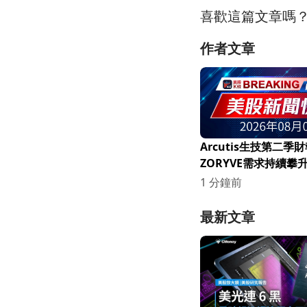
喜歡這篇文章嗎
作者文章
Arcutis生技第二季
ZORYVE需求持續攀
好！
1 分鐘前
最新文章