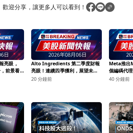
？
歡迎分享，讓更多人可以看到！
財報亮眼，
Alto Ingredients 第二季度財報
Meta推出M
升，前景看
亮眼！連續四季獲利，展望未來
個編碼代理
持續增長
Anthrop
20 分鐘前
40 分鐘前