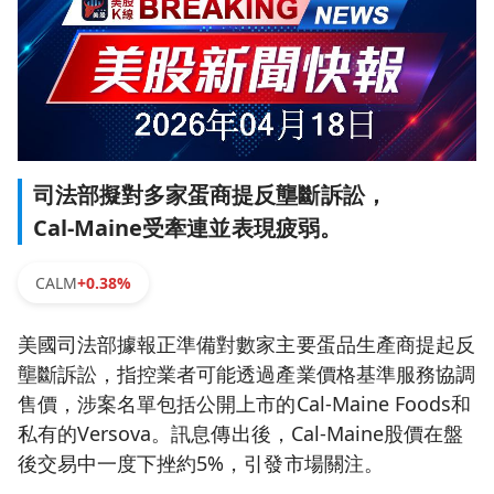
司法部擬對多家蛋商提反壟斷訴訟，
Cal‑Maine受牽連並表現疲弱。
CALM
+0.38%
美國司法部據報正準備對數家主要蛋品生產商提起反
壟斷訴訟，指控業者可能透過產業價格基準服務協調
售價，涉案名單包括公開上市的Cal‑Maine Foods和
私有的Versova。訊息傳出後，Cal‑Maine股價在盤
後交易中一度下挫約5%，引發市場關注。