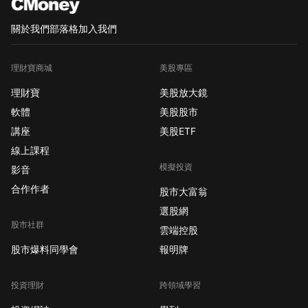
關於我們
部落格
加入我們
理財寶商城
美股專區
理財寶
美股放大鏡
軟體
美股股市
講座
美股ETF
線上課程
模擬投資
影音
合作作者
股市大富翁
選股網
股市社群
雲端控股
股市爆料同學會
報明牌
投資理財
跨領域學習