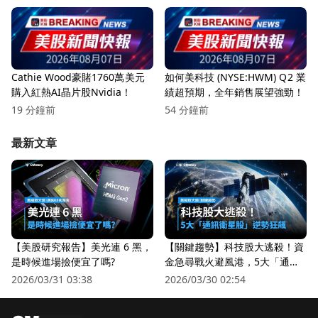
Cathie Wood豪賭1760萬美元
如何美科技 (NYSE:HWM) Q2 業
購入紅熱AI晶片股Nvidia！
績超預期，全年銷售展望強勁！
19 分鐘前
54 分鐘前
最新文章
【美股研究報告】美光連 6 黑，
【關鍵趨勢】科技股大逃殺！資
是時候進場撿便宜了嗎?
金急尋戰火避風港，5大「通訊
衛星股」逆勢狂飆
2026/03/31 03:38
2026/03/30 02:54