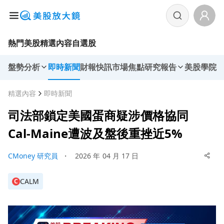
熱門美股
精選內容
自選股
盤勢分析
即時新聞
財報快訊
市場焦點
研究報告
美股學院
精選內容
即時新聞
司法部鎖定美國蛋商疑涉價格協同
Cal‑Maine遭波及盤後重挫近5%
CMoney 研究員
・
2026 年 04 月 17 日
CALM
C