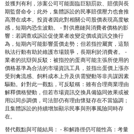
並獲判有利，涉案公司可能面臨巨額罰款、賠償與長
期監督命令；此外，集體訴訟的民事賠償壓力也會推
高潛在成本。投資者因此對相關公司股價表現高度敏
感，短期內恐生波動。 - 對供應鏈與消費者價格的影
響：若調查或訴訟促使業者改變定價或資訊交換行
為，短期內可能影響蛋價走勢；但若指控屬實，這類
執法行動有助於維護市場競爭，長期利於消費者。 -
業者的抗辯與反駁：被指控的蛋商可能主張所使用的
價格基準為合法的市場資訊工具，並指出蛋價上漲亦
受到禽流感、飼料成本上升及供需變動等非共謀因素
驅動。針對此一觀點，可反駁稱：雖有合理商業理由
解釋價格變動，但若市場資訊交換具備協同效果或被
用以同步調價，司法部仍有理由懷疑存在不當協調；
且集體訴訟的持續增加顯示民事與刑事風險同時存
在。
替代觀點與可能結局： - 和解路徑仍可能性高：考量