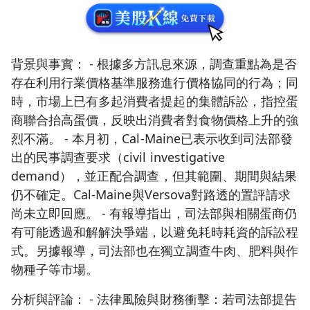
背景與事實： - 根據多方訊息來源，調查重點為是否
存在利用行業價格基準服務進行價格協同的行為；同
時，市場上已有多起消費者提起的集體訴訟，指控蛋
商聯合抬高蛋價，反映出消費者對食物價格上升的強
烈不滿。 - 本月初，Cal‑Maine已表示收到司法部發
出的民事調查要求（civil investigative
demand），並正配合調查，但其範圍、期間與結果
仍不確定。Cal‑Maine與Versova對路透的置評請求
尚未立即回應。 - 有報導指出，司法部與相關蛋商仍
有可能透過和解解決爭端，以避免耗時耗資的訴訟程
式。另據報導，司法部也在獨立調查牛肉、肥料與作
物種子等市場。
分析與評論： - 法律風險與財務衝擊：若司法部提告