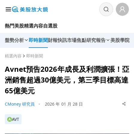
熱門美股
精選內容
自選股
盤勢分析
即時新聞
財報快訊
市場焦點
研究報告
美股學院
精選內容
即時新聞
Avnet預告2026年成長及利潤擴張！亞
洲銷售超過30億美元，第三季目標高達
65億美元
CMoney 研究員
・
2026 年 01 月 28 日
AVT
A