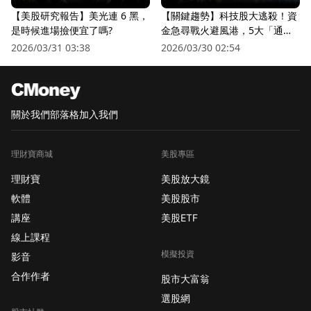
【美股研究報告】美光連 6 黑，
【關鍵趨勢】科技股大逃殺！資
是時候進場撿便宜了嗎?
金急尋戰火避風港，5大「通訊
衛星股」逆勢狂飆
2026/03/31 03:38
2026/03/30 02:54
關於我們
部落格
加入我們
理財寶商城
美股專區
理財寶
美股放大鏡
軟體
美股股市
講座
美股ETF
線上課程
模擬投資
影音
合作作者
股市大富翁
選股網