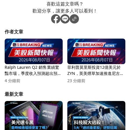
喜歡這篇文章嗎？
歡迎分享，讓更多人可以看到！
作者文章
Ralph Lauren Q2 銷售業績驚
菲利普莫里斯投資12億美元於
豔市場，季度收入預測超出預
ZYN，英美煙草加速推進尼古丁
期！
袋市場！
4 分鐘前
23 分鐘前
最新文章