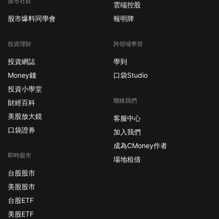
股市社群
雲端控股
股市爆料同學會
報明牌
投資理財
跨領域學習
投資網誌
學到
Money錢
口袋Studio
投資小學堂
聯絡我們
財經百科
美股放大鏡
客服中心
口袋證券
加入我們
成為CMoney作者
即時股市
場地租借
台股股市
美股股市
台股ETF
美股ETF