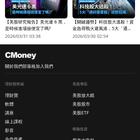
【美股研究報告】美光連 6 黑，
【關鍵趨勢】科技股大逃殺！資
是時候進場撿便宜了嗎?
金急尋戰火避風港，5大「通訊
衛星股」逆勢狂飆
2026/03/31 03:38
2026/03/30 02:54
關於我們
部落格
加入我們
理財寶商城
美股專區
理財寶
美股放大鏡
軟體
美股股市
講座
美股ETF
線上課程
模擬投資
影音
合作作者