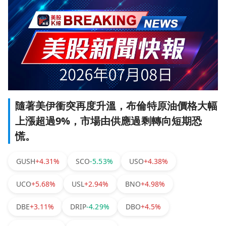
隨著美伊衝突再度升溫，布倫特原油價格大幅
上漲超過9%，市場由供應過剩轉向短期恐
慌。
GUSH
+4.31%
SCO
-5.53%
USO
+4.38%
UCO
+5.68%
USL
+2.94%
BNO
+4.98%
DBE
+3.11%
DRIP
-4.29%
DBO
+4.5%