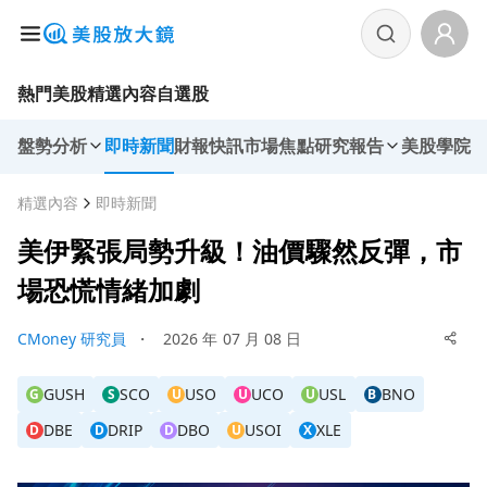
熱門美股
精選內容
自選股
盤勢分析
即時新聞
財報快訊
市場焦點
研究報告
美股學院
精選內容
即時新聞
美伊緊張局勢升級！油價驟然反彈，市
場恐慌情緒加劇
CMoney 研究員
・
2026 年 07 月 08 日
GUSH
SCO
USO
UCO
USL
BNO
G
S
U
U
U
B
DBE
DRIP
DBO
USOI
XLE
D
D
D
U
X