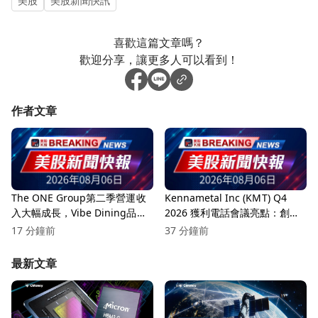
美股
美股新聞快訊
喜歡這篇文章嗎？
歡迎分享，讓更多人可以看到！
作者文章
The ONE Group第二季營運收
Kennametal Inc (KMT) Q4
入大幅成長，Vibe Dining品牌
2026 獲利電話會議亮點：創紀
持續強勁！
錄的利潤率與戰略增長
17 分鐘前
37 分鐘前
最新文章