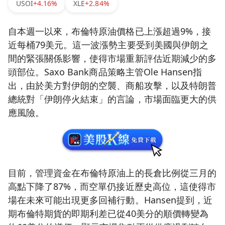
USOI
+4.16%
XLE
+2.84%
自本週一以來，布倫特原油價格已上漲超過9%，接
近每桶79美元。這一波漲勢主要受到美國與伊朗之
間的緊張關係影響，使得市場重新評估近期減少的多
頭部位。Saxo Bank商品策略主管Ole Hansen指
出，由於美方對伊朗的空襲、商船攻擊，以及特朗普
總統對「伊朗停火結束」的言論，市場面臨更大的供
應風險。
目前，管理資金在布倫特原油上的長倉比例從三月的
高點下降了87%，而空單仍接近歷史高位，這使得市
場在未來可能出現更多回補行動。Hansen提到，近
期布倫特期貨的即期利差已從40美分的順價轉變為