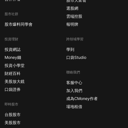
股市大富翁
選股網
股市社群
雲端控股
股市爆料同學會
報明牌
投資理財
跨領域學習
投資網誌
學到
Money錢
口袋Studio
投資小學堂
聯絡我們
財經百科
美股放大鏡
客服中心
口袋證券
加入我們
成為CMoney作者
即時股市
場地租借
台股股市
美股股市