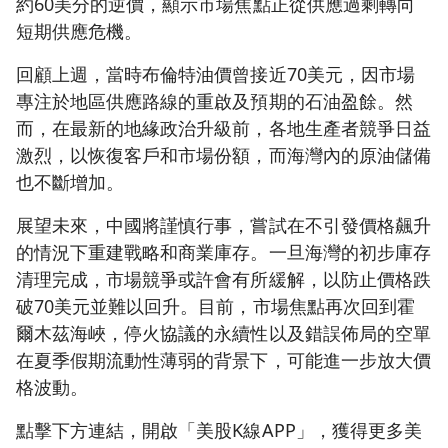
約60美分的逆價，顯示市場焦點正從供應過剩轉向
短期供應危機。
回顧上週，當時布倫特油價曾接近70美元，因市場
專注於地區供應路線的重啟及預期的石油盈餘。然
而，在最新的地緣政治升級前，各地生產者競爭日益
激烈，以恢復客戶和市場份額，而海灣內的原油儲備
也不斷增加。
展望未來，中國將謹慎行事，嘗試在不引發價格飆升
的情況下重建戰略和商業庫存。一旦海灣的初步庫存
清理完成，市場競爭或許會有所緩解，以防止價格跌
破70美元並難以回升。目前，市場焦點再次回到霍
爾木茲海峽，停火協議的永續性以及錯誤佈局的空單
在夏季假期流動性薄弱的背景下，可能進一步放大價
格波動。
點擊下方連結，開啟「美股K線APP」，獲得更多美