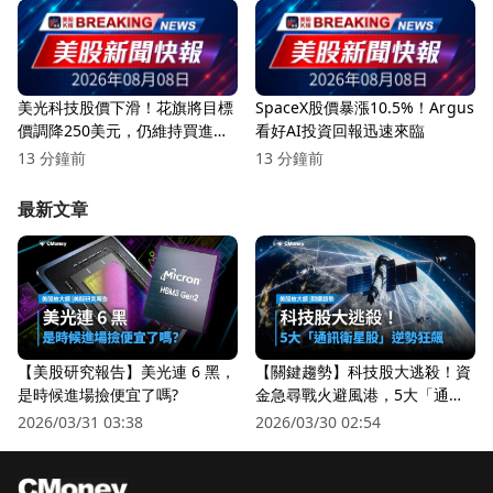
美光科技股價下滑！花旗將目標
SpaceX股價暴漲10.5%！Argus
價調降250美元，仍維持買進評
看好AI投資回報迅速來臨
級
13 分鐘前
13 分鐘前
最新文章
【美股研究報告】美光連 6 黑，
【關鍵趨勢】科技股大逃殺！資
是時候進場撿便宜了嗎?
金急尋戰火避風港，5大「通訊
衛星股」逆勢狂飆
2026/03/31 03:38
2026/03/30 02:54