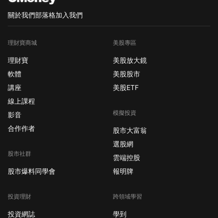
關於我們
部落格
加入我們
理財寶商城
美股專區
理財寶
美股放大鏡
軟體
美股股市
講座
美股ETF
線上課程
模擬投資
影音
合作作者
股市大富翁
選股網
股市社群
雲端控股
股市爆料同學會
報明牌
投資理財
跨領域學習
投資網誌
學到