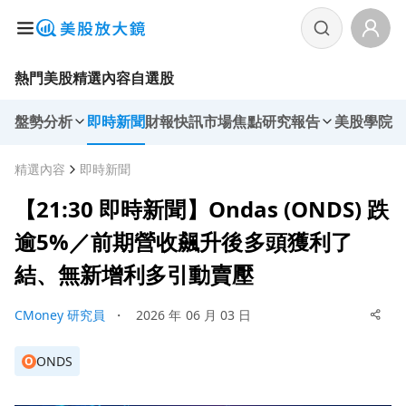
熱門美股
精選內容
自選股
盤勢分析
即時新聞
財報快訊
市場焦點
研究報告
美股學院
精選內容
即時新聞
【21:30 即時新聞】Ondas (ONDS) 跌
逾5%／前期營收飆升後多頭獲利了
結、無新增利多引動賣壓
CMoney 研究員
・
2026 年 06 月 03 日
ONDS
O