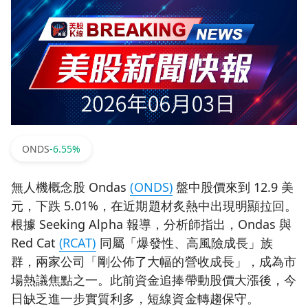
ONDS
-6.55%
無人機概念股 Ondas
(ONDS)
盤中股價來到 12.9 美
元，下跌 5.01%，在近期題材炙熱中出現明顯拉回。
根據 Seeking Alpha 報導，分析師指出，Ondas 與
Red Cat
(RCAT)
同屬「爆發性、高風險成長」族
群，兩家公司「剛公佈了大幅的營收成長」，成為市
場熱議焦點之一。此前資金追捧帶動股價大漲後，今
日缺乏進一步實質利多，短線資金轉趨保守。