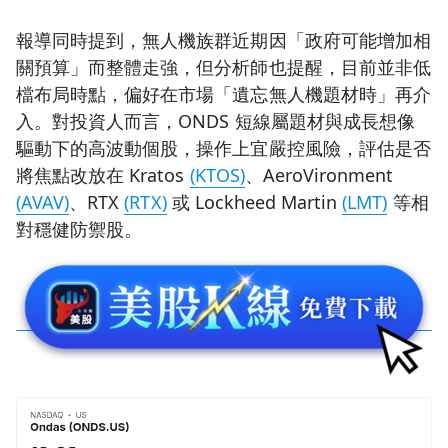
報導同時提到，無人機族群近期因「政府可能增加相
關預算」而整體走強，但分析師也提醒，目前並非低
檔布局時點，偏好在市場「遺忘無人機題材時」再介
入。對投資人而言，ONDS 短線屬題材與成長想像
驅動下的高波動個股，操作上宜嚴控風險，評估是否
將焦點改放在 Kratos
(KTOS)
、AeroVironment
(AVAV)
、RTX
(RTX)
或 Lockheed Martin
(LMT)
等相
對穩健防禦股。