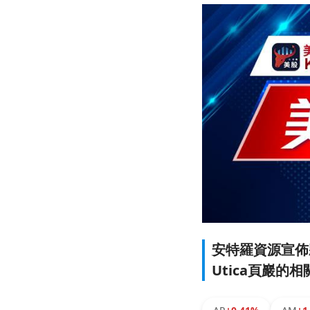
安特羅資源宣佈
Utica頁巖