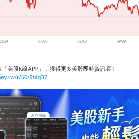
「美股K線APP」，獲得更多美股即時資訊喔！
ey.tw/r/56/9hlg37