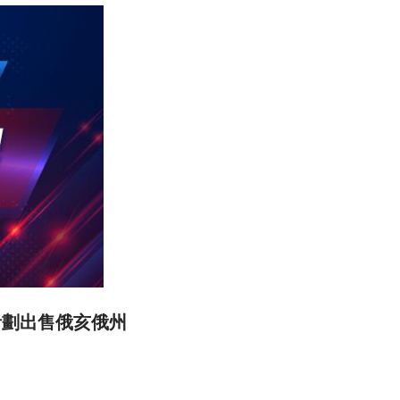
計劃出售俄亥俄州