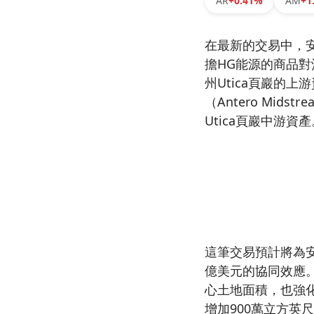
AR
+0.41%
AM
+1
在最新的交易中，安特
擔HG能源的商品
州Utica頁巖的上游資產出
（Antero Mi
Utica頁巖中游資
這筆交易預計將為安
億美元的協同效應
心土地面積，也強
增加900萬立方英