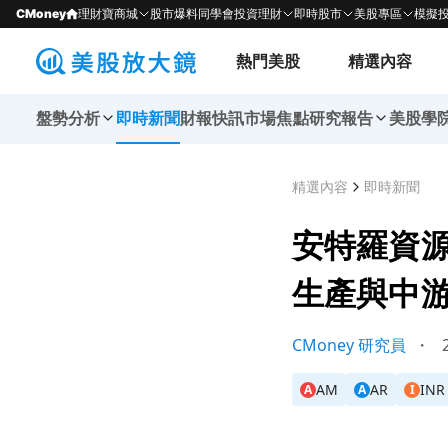
CMoney
理財寶商城
股市爆料同學會
投資理財
即時股市
美股專區
模擬
熱門美股
精選內容
盤勢分析
即時新聞
財報快訊
市場焦點
研究報告
美股學
精選內容
即時新聞
安特羅資源
生產與中
CMoney 研究員
・
2
AM
AR
INR
A
A
I