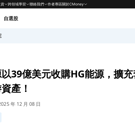
投資
跨領域學習
聯絡我們
作者專區
關於CMoney
自選股
院
以39億美元收購HG能源，擴
游資產！
025 年 12 月 08 日