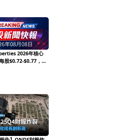
operties 2026年核心
股$0.72-$0.77，淨
TDA展望下調至6-6.8
報告】ONDS財報炸