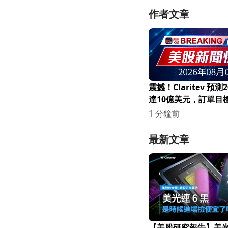
作者文章
震撼！Claritev 預測
達10億美元，訂單目
元
1 分鐘前
最新文章
【美股研究報告】美光連