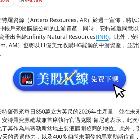
.37%
INR
+3.78%
羅資源（Antero Resources, AR）於週一宣佈，將
對沖帳戶來收購該公司的上游資產。同時，安特羅還同意以
售給Infinity Natural Resources
(INR)
。此外，安
dstream, AM）也將以11億美元收購HG能源的中游資產，
產。
特羅帶來每日850萬立方英尺的2026年生產量，並在未來
。安特羅資源總裁兼首席執行官邁克爾·肯尼迪表示，此次
化了其作為馬塞勒斯盆地主要液體開發商的地位。此外，
尺/天的透過能力，以及400多個尚未開發的馬塞勒斯位置