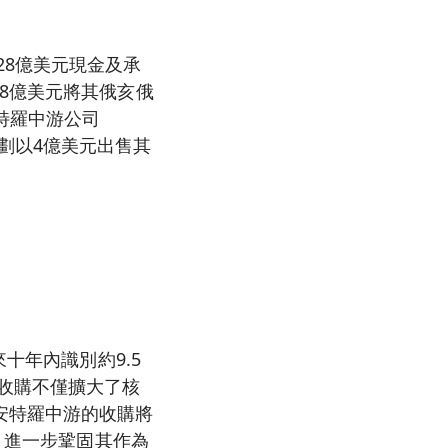
以28億美元現金及承
8億美元將其俄亥俄
特羅中游公司
並計劃以4億美元出售其
十年內識別約9.5
收購不僅擴大了核
安特羅中游的收購將
，進一步鞏固其作為