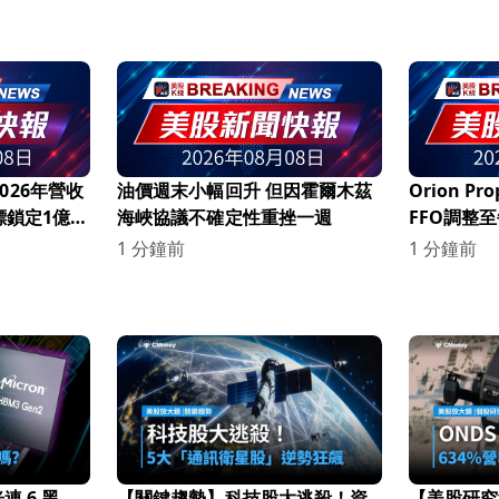
2026年營收
油價週末小幅回升 但因霍爾木茲
Orion Pr
標鎖定1億美
海峽協議不確定性重挫一週
FFO調整至每
負債對EBI
1 分鐘前
1 分鐘前
倍
 6 黑，
【關鍵趨勢】科技股大逃殺！資
【美股研究