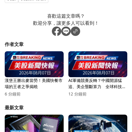
喜歡這篇文章嗎？
歡迎分享，讓更多人可以看到！
作者文章
漢堡王勝出麥當勞！美國快餐市
AI軍備競賽反轉？中國開源猛
場的王者之爭揭曉
追、美企壟斷算力 全球科技權
力版圖大洗牌
6 分鐘前
12 分鐘前
最新文章