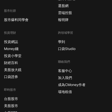
選股網
股市社群
雲端控股
股市爆料同學會
報明牌
投資理財
跨領域學習
投資網誌
學到
Money錢
口袋Studio
投資小學堂
聯絡我們
財經百科
美股放大鏡
客服中心
口袋證券
加入我們
成為CMoney作者
即時股市
場地租借
台股股市
美股股市