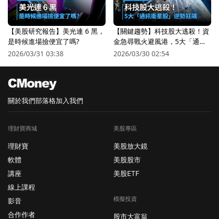
【美股研究報告】美光連 6 黑，
【關鍵趨勢】科技股大逃殺！資
是時候進場撿便宜了嗎?
金急尋戰火避風港，5大「通訊
衛星股」逆勢狂飆
2026/03/31 03:38
2026/03/30 02:54
關於我們
部落格
加入我們
理財寶商城
美股專區
理財寶
美股放大鏡
軟體
美股股市
講座
美股ETF
線上課程
模擬投資
影音
合作作者
股市大富翁