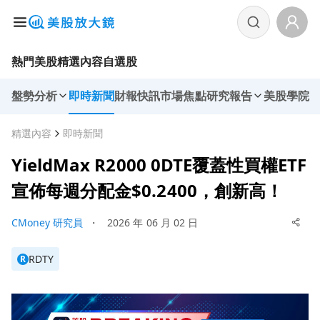
熱門美股
精選內容
自選股
盤勢分析
即時新聞
財報快訊
市場焦點
研究報告
美股學院
精選內容
即時新聞
YieldMax R2000 0DTE覆蓋性買權ETF
宣佈每週分配金$0.2400，創新高！
CMoney 研究員
・
2026 年 06 月 02 日
RDTY
R