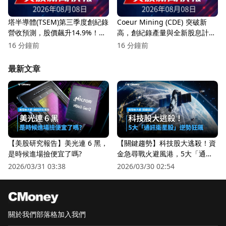
塔半導體(TSEM)第三季度創紀錄
Coeur Mining (CDE) 突破新
營收預測，股價飆升14.9%！未
高，創紀錄產量與全新股息計畫
來展望引人期待
將改變投資前景嗎？
16 分鐘前
16 分鐘前
最新文章
【美股研究報告】美光連 6 黑，
【關鍵趨勢】科技股大逃殺！資
是時候進場撿便宜了嗎?
金急尋戰火避風港，5大「通訊
衛星股」逆勢狂飆
2026/03/31 03:38
2026/03/30 02:54
關於我們
部落格
加入我們