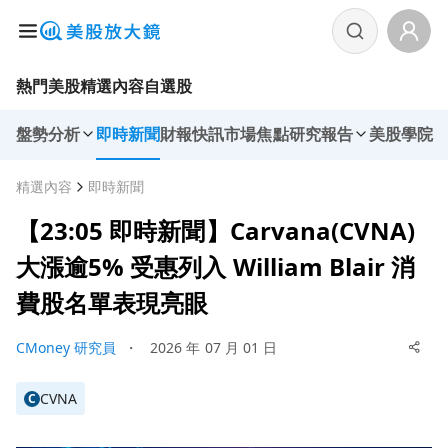
熱門美股
精選內容
自選股
盤勢分析
即時新聞
財報快訊
市場焦點
研究報告
美股學院
精選內容
即時新聞
【23:05 即時新聞】Carvana(CVNA)
大漲逾5% 受惠列入 William Blair 消
費股名單表現亮眼
CMoney 研究員
・
2026 年 07 月 01 日
CVNA
C