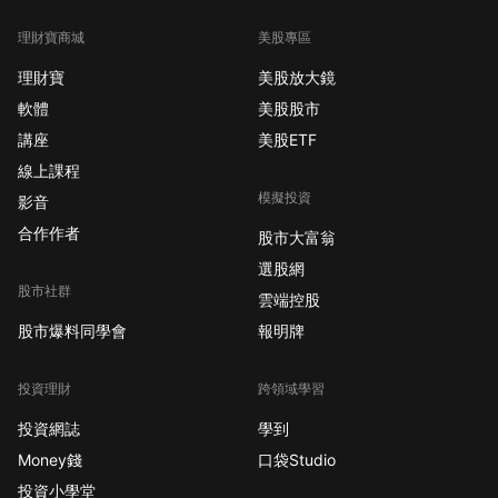
理財寶商城
美股專區
理財寶
美股放大鏡
軟體
美股股市
講座
美股ETF
線上課程
模擬投資
影音
合作作者
股市大富翁
選股網
股市社群
雲端控股
股市爆料同學會
報明牌
投資理財
跨領域學習
投資網誌
學到
Money錢
口袋Studio
投資小學堂