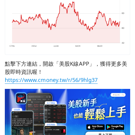
點擊下方連結，開啟「美股K線APP」，獲得更多美
股即時資訊喔！
https://www.cmoney.tw/r/56/9hlg37