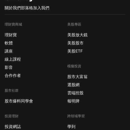
關於我們
部落格
加入我們
理財寶商城
美股專區
理財寶
美股放大鏡
軟體
美股股市
講座
美股ETF
線上課程
模擬投資
影音
合作作者
股市大富翁
選股網
股市社群
雲端控股
股市爆料同學會
報明牌
投資理財
跨領域學習
投資網誌
學到