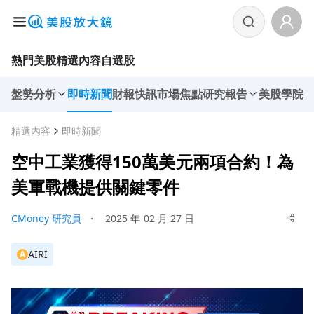
熱門美股
精選內容
自選股
盤勢分析
即時新聞
財報快訊
市場焦點
研究報告
美股學院
精選內容
即時新聞
空中工業獲得150萬美元兩項合約！為
美軍戰機提供關鍵零件
CMoney 研究員
・
2025 年 02 月 27 日
AIRI
A