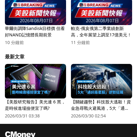
華爾街調降Sandisk目標價 但看
帕克-俄亥俄第二季業績創新
好NAND記憶體長期前景
高，全年展望上調至17億美元！
10 分鐘前
11 分鐘前
最新文章
【美股研究報告】美光連 6 黑，
【關鍵趨勢】科技股大逃殺！資
是時候進場撿便宜了嗎?
金急尋戰火避風港，5大「通訊
衛星股」逆勢狂飆
2026/03/31 03:38
2026/03/30 02:54