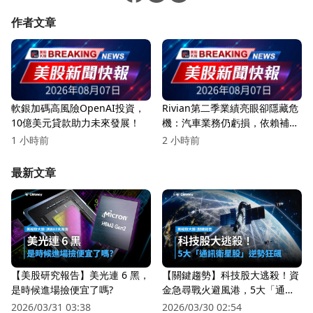
作者文章
軟銀加碼高風險OpenAI投資，
Rivian第二季業績亮眼卻隱藏危
10億美元貸款助力未來發展！
機：汽車業務仍虧損，依賴補貼
與合作
1 小時前
2 小時前
最新文章
【美股研究報告】美光連 6 黑，
【關鍵趨勢】科技股大逃殺！資
是時候進場撿便宜了嗎?
金急尋戰火避風港，5大「通訊
衛星股」逆勢狂飆
2026/03/31 03:38
2026/03/30 02:54