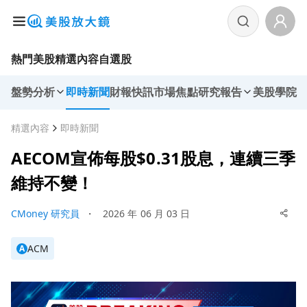
熱門美股
精選內容
自選股
盤勢分析
即時新聞
財報快訊
市場焦點
研究報告
美股學院
精選內容
即時新聞
AECOM宣佈每股$0.31股息，連續三季
維持不變！
CMoney 研究員
・
2026 年 06 月 03 日
ACM
A