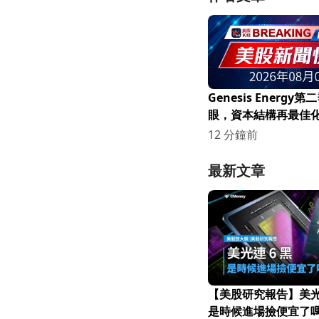
Genesis Energy
眼，資本結構再最佳
望可期！
12 分鐘前
最新文章
【美股研究報告】美光連
是時候進場撿便宜了嗎