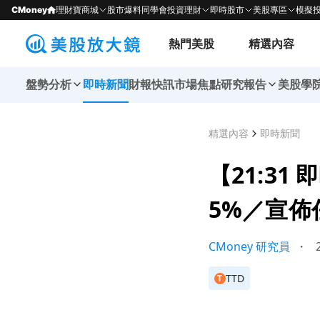
CMoney
理財寶商城
股市爆料同學會
投資理財
即時股市
美股專區
模擬
熱門美股
精選內容
盤勢分析
即時新聞
財報快訊
市場焦點
研究報告
美股學
精選內容
即時新聞
【21:31 
5%／宣佈
CMoney 研究員
・
2
TTD
T