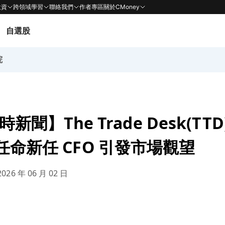
投資
跨領域學習
聯絡我們
作者專區
關於CMoney
自選股
院
即時新聞】The Trade Desk(TT
任命新任 CFO 引發市場觀望
026 年 06 月 02 日