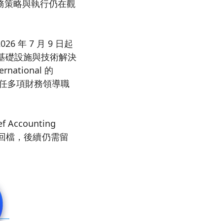
務策略與執行仍在觀
026 年 7 月 9 日起
智慧基礎設施與技術解決
rnational 的
rise 擔任多項財務領導職
Accounting
顯回檔，後續仍需留