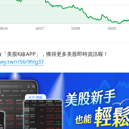
「美股K線APP」，獲得更多美股即時資訊喔！
ey.tw/r/56/9hlg37