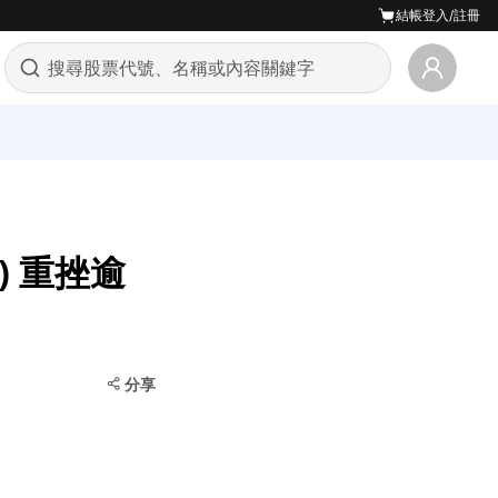
結帳
登入/註冊
D) 重挫逾
分享