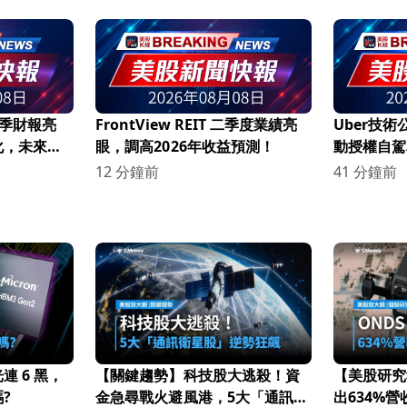
第二季財報亮
FrontView REIT 二季度業績亮
Uber技術公
化，未來展
眼，調高2026年收益預測！
動授權自駕
萬人報名！
12 分鐘前
41 分鐘前
 6 黑，
【關鍵趨勢】科技股大逃殺！資
【美股研究
?
金急尋戰火避風港，5大「通訊衛
出634%