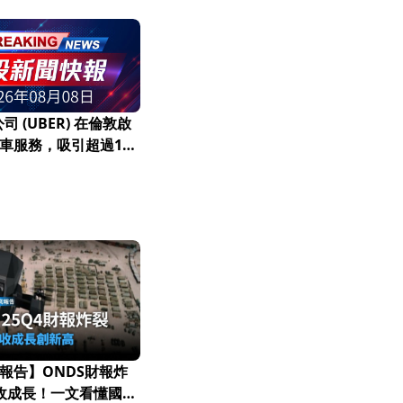
司 (UBER) 在倫敦啟
車服務，吸引超過10
報告】ONDS財報炸
營收成長！一文看懂國防