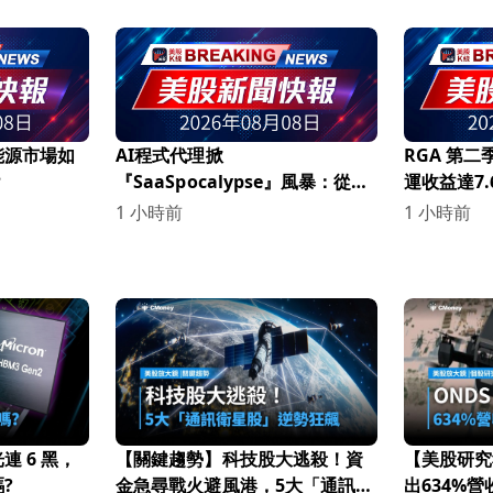
能源市場如
AI程式代理掀
RGA 第
？
『SaaSpocalypse』風暴：從
運收益達7
Airtable慘跌到Atlassian暴漲，
持續增強！
1 小時前
1 小時前
雲端軟體產業進入殘酷淘汰賽
 6 黑，
【關鍵趨勢】科技股大逃殺！資
【美股研究
?
金急尋戰火避風港，5大「通訊衛
出634%