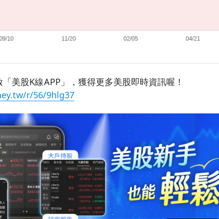
「美股K線APP」，獲得更多美股即時資訊喔！
ey.tw/r/56/9hlg37