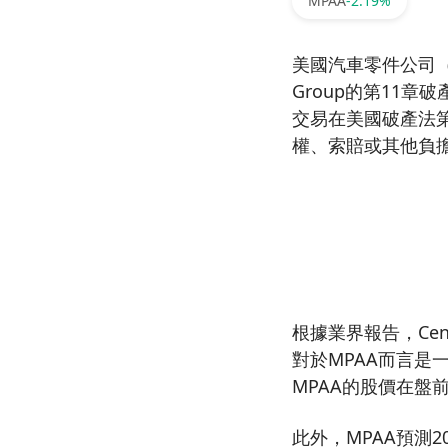
MPAA
-2.19%
美國汽車零件公司（Moto
Group的第11章
交易在美國破產法
權、索賠或其他負
根據業界報告，Cen
對於MPAA而言
MPAA的股價在盤前
此外，MPAA預測2