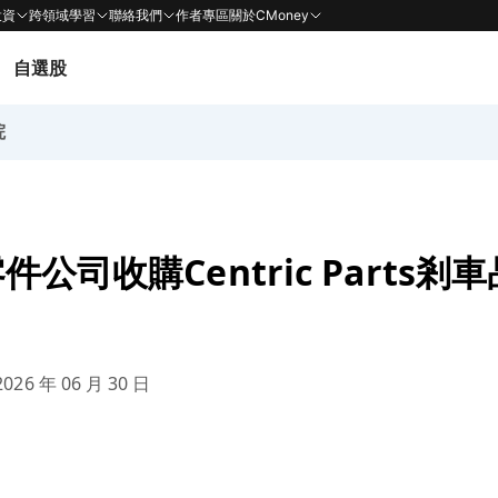
投資
跨領域學習
聯絡我們
作者專區
關於CMoney
自選股
院
公司收購Centric Parts剎
026 年 06 月 30 日