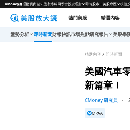
CMoney
理財寶商城
股市爆料同學會
投資理財
即時股市
美股專區
模擬
熱門美股
精選內容
盤勢分析
即時新聞
財報快訊
市場焦點
研究報告
美股學
精選內容
即時新聞
美國汽車零件
新篇章！
CMoney 研究員
・
2
MPAA
M