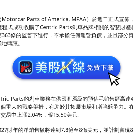
rcar Parts of America, MPAA）於週二正式宣佈，透
破產程式成功收購了Centric Parts剎車品牌相關的智慧
第363條的監督下進行，不承擔任何運營負債，並且部分
擔地轉讓。
tric Parts的剎車業務在供應商層級的預估毛銷售額高
是一個重大的戰略舉措，有助於其拓展市場和增強競爭力。
交易中上漲2.04%，報15.50美元。
027財年的淨銷售額將達到7.8億至8億美元，並計劃實現86