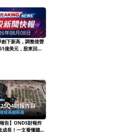
二季創下新高，調整後營
.61億美元，股東回報
報告】ONDS財報炸
營收成長！一文看懂國防