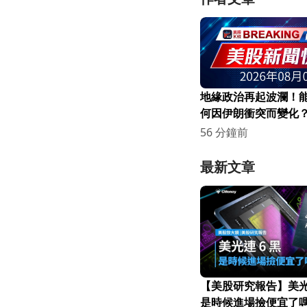
地緣政治再起波瀾！
何因伊朗衝突而變化
56 分鐘前
最新文章
【美股研究報告】美光連
是時候進場撿便宜了嗎