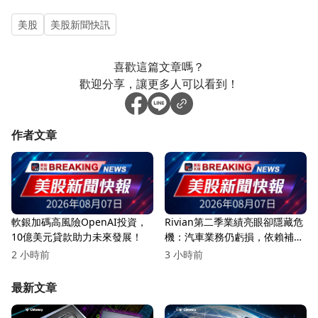
美股
美股新聞快訊
喜歡這篇文章嗎？
歡迎分享，讓更多人可以看到！
作者文章
軟銀加碼高風險OpenAI投資，
Rivian第二季業績亮眼卻隱藏危
10億美元貸款助力未來發展！
機：汽車業務仍虧損，依賴補貼
與合作
2 小時前
3 小時前
最新文章