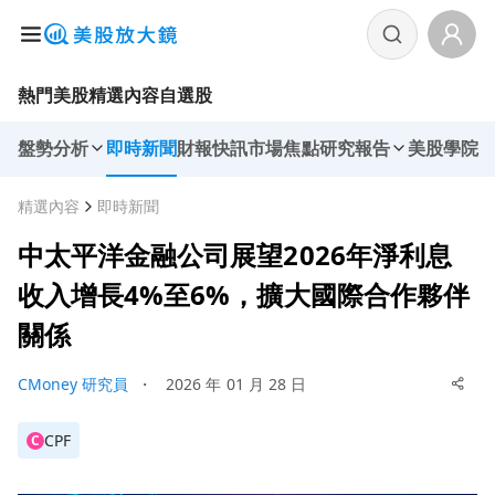
熱門美股
精選內容
自選股
盤勢分析
即時新聞
財報快訊
市場焦點
研究報告
美股學院
精選內容
即時新聞
中太平洋金融公司展望2026年淨利息
收入增長4%至6%，擴大國際合作夥伴
關係
CMoney 研究員
・
2026 年 01 月 28 日
CPF
C