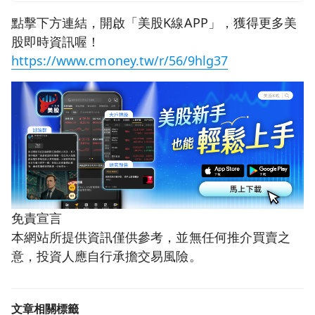
點擊下方連結，開啟「美股K線APP」，獲得更多美
股即時資訊喔！
https://www.cmoney.tw/r/56/9hlg37
免責宣言
本網站所提供資訊僅供參考，並無任何推介買賣之
意，投資人應自行承擔交易風險。
文章相關標籤