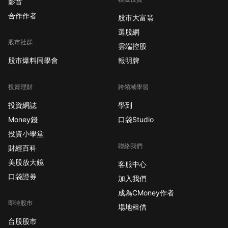
影音
合作作者
股市大富翁
選股網
股市社群
雲端控股
股市爆料同學會
報明牌
投資理財
跨領域學習
投資網誌
學到
Money錢
口袋Studio
投資小學堂
聯絡我們
財經百科
美股放大鏡
客服中心
口袋證券
加入我們
成為CMoney作者
即時股市
場地租借
台股股市