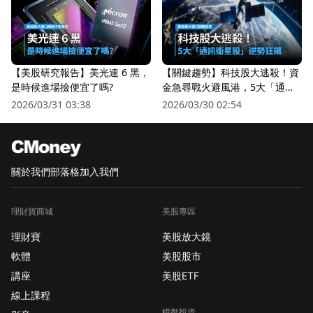
【美股研究報告】美光連 6 黑，
【關鍵趨勢】科技股大逃殺！資
是時候進場撿便宜了嗎?
金急尋戰火避風港，5大「通訊
衛星股」逆勢狂飆
2026/03/31 03:38
2026/03/30 02:54
關於我們
部落格
加入我們
理財寶商城
美股專區
理財寶
美股放大鏡
軟體
美股股市
講座
美股ETF
線上課程
模擬投資