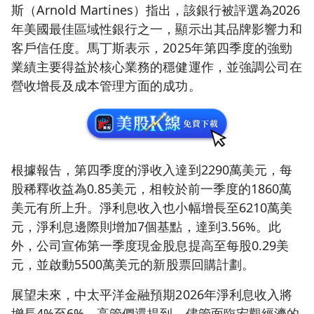
斯（Arnold Martines）指出，該銀行被評選為2026
年美國最佳區域性銀行之一，顯示出其品牌影響力和
客戶信任度。馬丁斯表示，2025年第四季度的強勁
業績主要得益於核心業務的穩健運作，並強調公司在
營收增長及成本管理方面的成功。
根據報告，第四季度的淨收入達到2290萬美元，每
股稀釋收益為0.85美元，相較於前一季度的1860萬
美元有所上升。淨利息收入也小幅增長至6210萬美
元，淨利息邊際則增加7個基點，達到3.56%。此
外，公司宣佈第一季度現金股息提高至每股0.29美
元，並啟動5500萬美元的新股票回購計劃。
展望未來，中太平洋金融預期2026年淨利息收入將
增長4%至6%。高管們還提到，儘管面臨宏觀經濟的